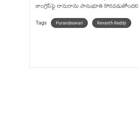
కాంగ్రెస్‌పై రానురాను సానుభూతి కొర‌వ‌డుతోంద‌ని 
Tags
Purandeswari
Revanth Reddy