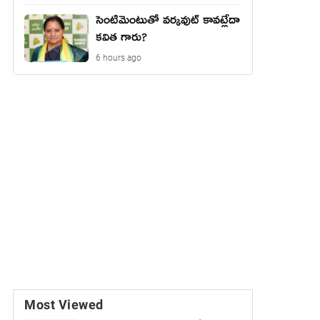
సెంటిమెంటుతో వర్కవుట్ కావట్లేదా
కవిత గారు?
6 hours ago
Most Viewed