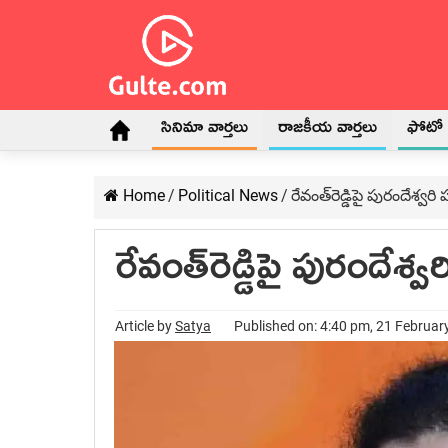
సినిమా వార్తలు
రాజకీయ వార్తలు
ఫోటో గ
Home
/
Political News
/
రేవంత్‌రెడ్డిపై పురందేశ్వరి 
రేవంత్‌రెడ్డిపై పురందేశ్వర
Article by
Satya
Published on: 4:40 pm, 21 Februar