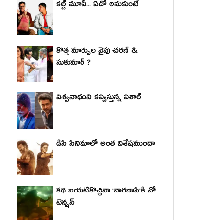
కల్ట్ మూవీ... ఏదో అనుకుంటే
కొత్త మార్పుల వైపు చరణ్ &
సుకుమార్ ?
విశ్వనాథంని కవ్విస్తున్న విశాల్
డిసి సినిమాలో అంత విశేషముందా
కథ బయటికొచ్చినా 'వారణాసి'కి నో
టెన్షన్