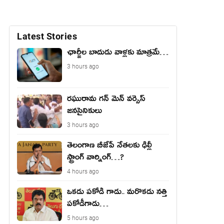
Latest Stories
ఛార్జీల బాదుడు వాళ్లకు మాత్రమే…
3 hours ago
రఘురామ గన్ మెన్ వర్సెస్
జనసైనికులు
3 hours ago
తెలంగాణ బీజేపీ నేత‌ల‌కు ఢిల్లీ
స్ట్రాంగ్ వార్నింగ్‌…?
4 hours ago
ఒకడు పకోడీ గాడు.. మరొకడు నత్తి
పకోడీగాడు…
5 hours ago