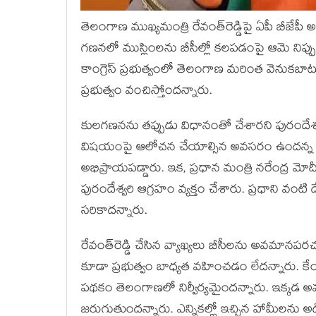
తెలంగాణ ముఖ్య‌మంత్రి రేవంత్‌రెడ్డిపై ఏపీ బీజేపీ అధ్
గ‌ణ‌న‌లో ముస్లింల‌ను బీసీల్లో క‌ల‌ప‌డంపై ఆమె నిప్పు
కాంగ్రెస్ ప్ర‌భుత్వంలో తెలంగాణ మ‌రింత వెనుక‌బాటు
ప్ర‌భుత్వం వంచిస్తోంద‌న్నారు.
కుల‌గ‌ణ‌నను త‌ప్పుడు విధానంతో చేశార‌ని పురందేశ్వ‌
విష‌యంపై ఆలోచ‌న చేయాల్సిన అవ‌స‌రం ఉంద‌న్న ఆ
అభిప్రాయ‌ప‌డ్డారు. ఇక‌, ప్ర‌ధాన మంత్రి న‌రేంద్ర మోదీ
పురందేశ్వ‌రి ఆగ్ర‌హం వ్య‌క్తం చేశారు. ప్ర‌ధాని వం
స‌రికాద‌న్నారు.
రేవంత్‌రెడ్డి చేసిన వ్యాఖ్య‌లు బీసీల‌ను అవ‌మాన‌ప‌ర‌
కూడా ప్ర‌భుత్వం బాధ్య‌త వ‌హించ‌డం లేద‌న్నారు. కేంద
ప‌థ‌కం తెలంగాణ‌లో నిర్వీర్య‌మైంద‌న్నారు. ఇక్క‌డ అ
జ‌రుగుతుంద‌న్నారు. ఎన్నిక‌ల్లో ఇచ్చిన హామీల‌ను అడిగితే.