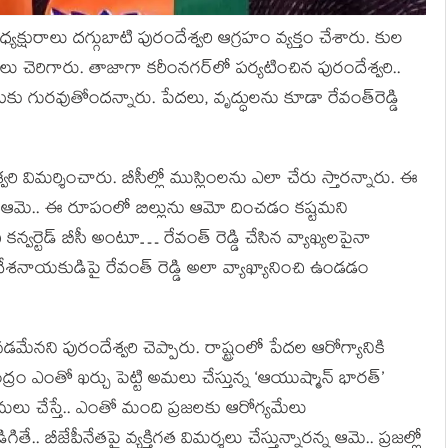
య‌క్షురాలు ద‌గ్గుబాటి పురందేశ్వ‌రి ఆగ్ర‌హం వ్య‌క్తం చేశారు. కుల
లు చెరిగారు. తాజాగా క‌రీంన‌గ‌ర్‌లో ప‌ర్య‌టించిన పురందేశ్వ‌రి..
కు గురవుతోంద‌న్నారు. పేద‌లు, వృద్ధుల‌ను కూడా రేవంత్‌రెడ్డి
రి విమ‌ర్శించారు. బీసీల్లో ముస్లింల‌ను ఎలా చేరు స్తార‌న్నారు. ఈ
మె.. ఈ రూపంలో బిల్లును ఆమో దించ‌డం క‌ష్ట‌మ‌ని
 క‌న్వ‌ర్టెడ్ బీసీ అంటూ… రేవంత్ రెడ్డి చేసిన వ్యాఖ్య‌ల‌పైనా
టి దేశ‌నాయ‌కుడిపై రేవంత్ రెడ్డి అలా వ్యాఖ్యానించి ఉండ‌డం
చ‌డ‌మేనని పురందేశ్వ‌రి చెప్పారు. రాష్ట్రంలో పేద‌ల ఆరోగ్యానికి
్రం ఎంతో ఖ‌ర్చు పెట్టి అమ‌లు చేస్తున్న ‘ఆయుష్మాన్ భార‌త్‌’
మ‌లు చేస్తే.. ఎంతో మంది ప్ర‌జ‌ల‌కు ఆరోగ్య‌మేలు
. బీజేపీనేత‌పై వ్య‌క్తిగ‌త విమ‌ర్శ‌లు చేస్తున్నార‌న్న ఆమె.. ప్ర‌జ‌ల్లో