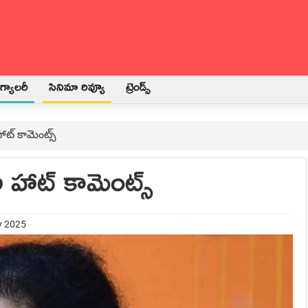
్యాలరీ
సినిమా రివ్యూ
ట్రెండ్స్
హాట్‌ కామెంట్స్‌
ి హాట్‌ కామెంట్స్‌
y 2025