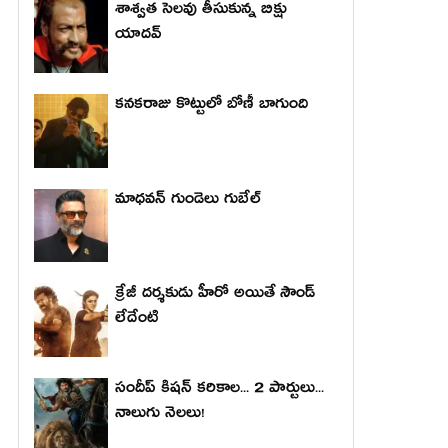
శాశ్వత సెలవు తీసుకున్న బిక్షు
యాదవ్
కనకరాజు కొట్టులో బోణీ బాగుంది
మాధ‌వ‌న్ గుండెలు గుబేల్‌
క్రేజీ దర్శకుడు హీరో అయితే సౌండ్
లేదేంటి
సందీప్ కిషన్ కరికాల... 2 పార్టులు...
నాలుగు నెలలు!