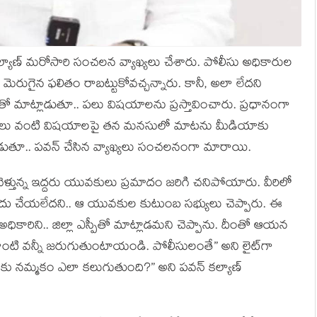
‌ల్యాణ్ మ‌రోసారి సంచ‌ల‌న వ్యాఖ్య‌లు చేశారు. పోలీసు అధికారుల
 మెరుగైన ఫ‌లితం రాబ‌ట్టుకోవ‌చ్చ‌న్నారు. కానీ, అలా లేద‌ని
ాట్లాడుతూ.. ప‌లు విష‌యాల‌ను ప్ర‌స్తావించారు. ప్ర‌ధానంగా
ల‌వులు వంటి విష‌యాల‌పై త‌న మ‌న‌సులో మాట‌ను మీడియాకు
ాడుతూ.. ప‌వ‌న్ చేసిన వ్యాఖ్య‌లు సంచ‌ల‌నంగా మారాయి.
వెళ్తున్న ఇద్ద‌రు యువ‌కులు ప్ర‌మాదం జ‌రిగి చ‌నిపోయారు. వీరిలో
మోదు చేయలేద‌ని.. ఆ యువ‌కుల కుటుంబ స‌భ్యులు చెప్పారు. ఈ
ధికారిని.. జిల్లా ఎస్పీతో మాట్లాడ‌మ‌ని చెప్పాను. దీంతో ఆయ‌న
ాంటి వ‌న్నీ జ‌రుగుతుంటాయండి. పోలీసులంతే” అని లైట్‌గా
‌కు న‌మ్మ‌కం ఎలా క‌లుగుతుంది?” అని ప‌వ‌న్ క‌ల్యాణ్