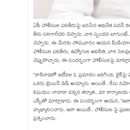
ఏపీ పోలీసుల ప‌నితీరుపై జ‌న‌సేన అధినేత ప‌వ‌న్ క
తీరు స‌రిగాలేద‌ని చెప్పారు. వారి స్పంద‌న బాగుంటే..
చెప్పారు. ఈ మేర‌కు సోమ‌వారం ఆయ‌న మీడియాతో మ
పోలీసుల ప‌నితీరు, ఉద్యోగుల అవినీతి, వారి సె
చెప్పుకొచ్చారు. ఈ సంద‌ర్భంగా పోలీసుల‌పై మాట్ల
“కాకినాడలో ఇటీవ‌ల ఓ ప్ర‌మాదం జ‌రిగింది. బైక్‌పై 
ఒక‌రు బ్రెయిన్ డెడ్ అయ్యారు. అయితే.. కేసు న‌
విష‌యం నాదాకా వ‌చ్చిన త‌ర్వాత‌.. మా కార్యాల‌య అ
ఎస్పీతో మాట్లాడారు. ఈ సంద‌ర్భంగా ఆయ‌న‌..”ఇల
వ్యాఖ్యానించారు. ఇలా అయితే.. పోలీసుల పై ప్ర‌జ‌ల
ప్ర‌శ్నించారు.