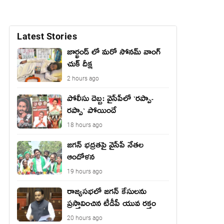
Latest Stories
జార్ఖండ్ లో మరో సోనమ్ వాంగ్
చుక్ దీక్ష
2 hours ago
పోలీసు దెబ్బ: వైసీపీలో `ర‌ప్పా-
ర‌ప్పా` పోయిందే
18 hours ago
జ‌గ‌న్ భద్రతపై వైసీపీ నేతల
ఆందోళన
19 hours ago
రాజ్యసభలో జగన్ కేసులను
ప్రస్తావించిన టీడీపీ యువ రక్తం
20 hours ago