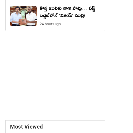
కొత్త జంట‌కు తాళి బొట్లు… ఫ‌స్ట్
బ‌డ్జెట్‌లోనే `విజ‌య్` ముద్ర‌!
24 hours ago
Most Viewed