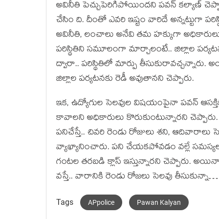
అవినీతి పెచ్చుపెరిగిపోయింద‌ని ప‌వ‌న్ క‌ల్యాణ్ చెప్
చేసిం ది. దీంతో ఎవ‌రి ఇష్టం వారిదే అన్న‌ట్టుగా ప‌
అవినీతి, లంచాలు అనేవి త‌మ హ‌క్కుగా అధికారులు భ
ప‌రిస్థితిని స‌మూలంగా మార్చాలంటే.. జిల్లాల ప‌ర్య‌ట‌న‌ల
ద్వారా.. ప‌రిస్థితిలో మార్పు తీసుకురావ‌చ్చ‌న్నా
జిల్లాల ప‌ర్య‌ట‌న‌కు రెడీ అవుతాన‌ని చెప్పారు.
ఇక‌, ఉద్యోగుల సెల‌వుల విష‌యంపైనా ప‌వ‌న్ ఆస‌క్తి
కావాల‌ని అధికారులు కొరుకుంటున్నార‌ని చెప్పార
ప‌నిచేస్తే.. చివ‌రి రెండు రోజులు శ‌ని, ఆదివారాలు 
వ్యాఖ్యానించారు. ప‌ని చేయ‌క‌పోవ‌డం వ‌ల్లే స‌మ‌స్య
గంట‌ల త‌ర‌బ‌డి క్లాస్ ఇస్తున్నార‌ని చెప్పారు. అయిన
వ‌స్తే.. వారానికి రెండు రోజ‌లు సెల‌వు తీసుకున్న
Tags
APpolice
Pawan Kalyan