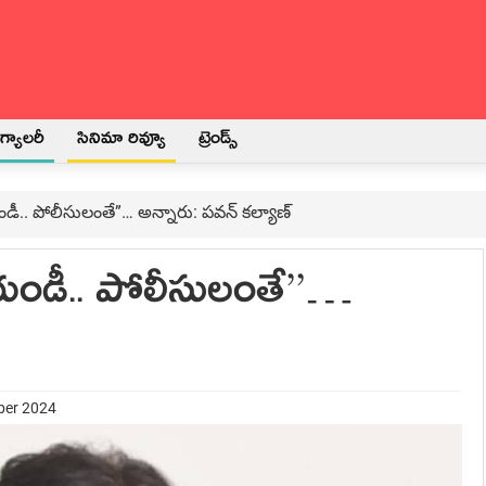
్యాలరీ
సినిమా రివ్యూ
ట్రెండ్స్
.. పోలీసులంతే”… అన్నారు: ప‌వ‌న్ క‌ల్యాణ్‌
ాయండీ.. పోలీసులంతే”…
ber 2024