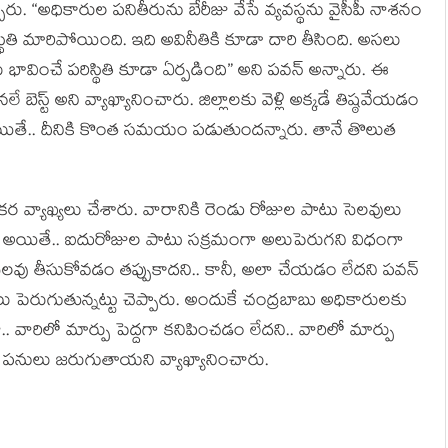
పారు. “అధికారుల ప‌నితీరును బేరీజు వేసే వ్య‌వ‌స్థ‌ను వైసీపీ నాశ‌నం
రిస్థితి మారిపోయింది. ఇది అవినీతికి కూడా దారి తీసింది. అస‌లు
ావించే ప‌రిస్థితి కూడా ఏర్పడింది” అని ప‌వ‌న్ అన్నారు. ఈ
ే బెస్ట్ అని వ్యాఖ్యానించారు. జిల్లాల‌కు వెళ్లి అక్క‌డే తిష్ఠ‌వేయ‌డం
రు. అయితే.. దీనికి కొంత స‌మ‌యం ప‌డుతుంద‌న్నారు. తానే తొలుత
క‌ర వ్యాఖ్య‌లు చేశారు. వారానికి రెండు రోజుల పాటు సెల‌వులు
ు. అయితే.. ఐదురోజుల పాటు స‌క్ర‌మంగా అలుపెరుగ‌ని విధంగా
సెల‌వు తీసుకోవ‌డం త‌ప్పుకాద‌ని.. కానీ, అలా చేయ‌డం లేద‌ని ప‌వ‌న్
‌లు పెరుగుతున్న‌ట్టు చెప్పారు. అందుకే చంద్ర‌బాబు అధికారుల‌కు
ా.. వారిలో మార్పు పెద్ద‌గా క‌నిపించ‌డం లేద‌ని.. వారిలో మార్పు
ా… ప‌నులు జ‌రుగుతాయ‌ని వ్యాఖ్యానించారు.