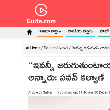
సినిమా వార్తలు
రాజకీయ వార్తలు
ఫోటో గ
Home
/
Political News
/
“ఇవ‌న్నీ జ‌రుగుతుంటాయండీ
“ఇవ‌న్నీ జ‌రుగుతుంట
అన్నారు: ప‌వ‌న్ క‌ల్యాణ్‌
Article by
Satya
Published on: 11:46 pm, 30 Decem