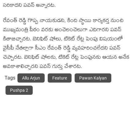
సరికాదని పవన్ అన్నారట.
రేవంత్ రెడ్డి గొప్ప నాయకుడని, కింది స్థాయి కార్యకర్త నుంచి
ముఖ్యమంత్రి పీఠం వరకు అంచెలంచెలుగా ఎదిగారని పవన్
కితాబిచ్చారట. బెనిఫిట్ షోలు, టికెట్ రేట్ల పెంపు విషయంలో
వైసీపీ నేతల్లాగా సీఎం రేవంత్ రెడ్డి వ్యవహరించలేదని పవన్
చెప్పారట. బెనిఫిట్ షోలకు, టికెట్ రేట్ల పెంపునకు ఆయన అనేక
అవకాశాలిచ్చారని పవన్ గుర్తు చేశారట.
Tags
Allu Arjun
Feature
Pawan Kalyan
Pushpa 2