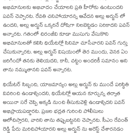
అభిమానులకు అభివాదం చేయాలని ప్రతి హీరోకు ఉంటుందని
పవన్ చెప్పారట. రేవతి చనిపోయారన్న ఆవేదన అల్లు అర్జున్ లో
ఉందని, అల్లు అర్జున్ ఒక్కరినే దోషిగా నిలబెట్టడం సరికాదని పవన్
అన్నారట. గతంలో చిరంజీవి కూడా ముసుగు వేసుకొని
అభిమానులతో కలిసి థియేటర్లో సినిమా చూసేవారని పవన్ గుర్తు
చేసుకున్నారట. అల్లు అర్జున్ విషయంలో తెర ముందు, వెనక ఏం
జరిగిందో తనకు తెలియదని, కానీ, చట్టం అందరికీ సమానం అని
తాను నమ్ముతానని పవన్ అన్నారట.
థియేటర్ సిబ్బంది, యాజమాన్యం అల్లు అర్జున్ కు ముందే పరిస్థితి
వివరించి ఉండాల్సిందని, థియేటర్లో ఆయన కూర్చున్న తర్వాత
అయినా సరే చెప్పి అక్కడి నుంచి తీసుకువెళ్లి ఉండాల్సిదని పవన్
అభిప్రాయపడ్డారట. ప్రజల భద్రత గురించి పోలీసులు
ఆలోచిస్తారని, వారిని తాను తప్పుబట్టనని చెప్పారట. సీఎం రేవంత్
రెడ్డి పేరు మరిచిపోయారని అల్లు అర్జున్ ను అరెస్ట్ చేశారనడం