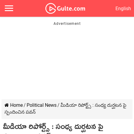
English
Home
/
Political News
/
మీడియా రిపోర్ట్స్ : సంధ్య దుర్ఘటన పై
స్పందించిన పవన్
మీడియా రిపోర్ట్స్ : సంధ్య దుర్ఘటన పై