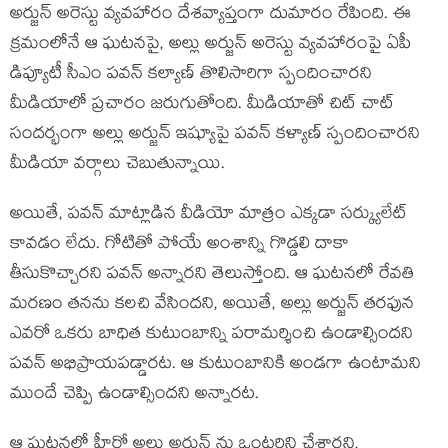
అర్జున్ అరెస్టు వ్యవహారం దేశవ్యాప్తంగా దుమారం రేపింది. ఈ
క్రమంలోనే ఆ ఘటనపై, అల్లు అర్జున్ అరెస్టు వ్యవహారంపై ఏపీ
డిప్యూటీ సీఎం పవన్ కల్యాణ్ తొలిసారిగా స్పందించారని
మీడియాలో ప్రచారం జరుగుతోంది. మీడియాతో చిట్ చాట్
సందర్భంగా అల్లు అర్జున్ ఇష్యూపై పవన్ కళ్యాణ్ స్పందించారని
మీడియా వర్గాలు చెబుతున్నాయి.
అయితే, పవన్ మాట్లాడిన వీడియో మాత్రం ఎక్కడా సర్క్యులేట్
కావడం లేదు. గోటితో పోయే అంశాన్ని గొడ్డలి దాకా
తీసుకొచ్చారని పవన్ అన్నారని తెలుస్తోంది. ఆ ఘటనలో రేవతి
మరణం తనను కలచి వేసిందని, అయితే, అల్లు అర్జున్ తరఫున
ఎవరో ఒకరు బాధిత కుటుంబాన్ని పరామర్శించి ఉండాల్సిందని
పవన్ అభిప్రాయపడ్డారట. ఆ కుటుంబానికి అండగా ఉంటామని
ముందే చెప్పి ఉండాల్సిందని అన్నారట.
ఆ ఘటనలో హీరో అల్లు అర్జున్ ను ఒంటరిని చేశారని,