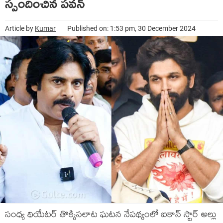
స్పందించిన పవన్
Article by
Kumar
Published on: 1:53 pm, 30 December 2024
సంధ్య థియేటర్ తొక్కిసలాట ఘటన నేపథ్యంలో ఐకాన్ స్టార్ అల్లు