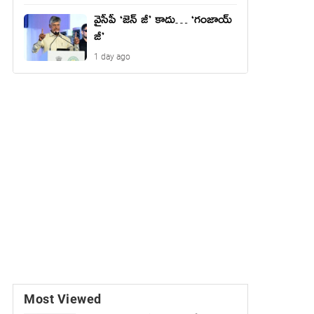
వైసీపీ ‘జెన్ జీ’ కాదు… ‘గంజాయ్
జీ’
1 day ago
Most Viewed