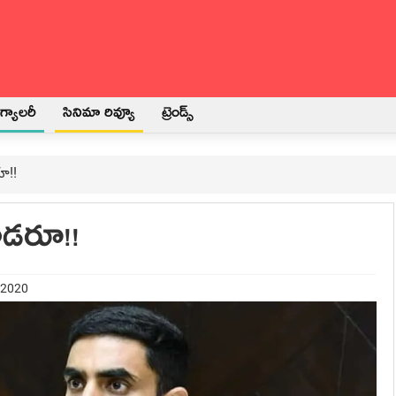
్యాలరీ
సినిమా రివ్యూ
ట్రెండ్స్
ూ!!
డ‌రూ!!
 2020