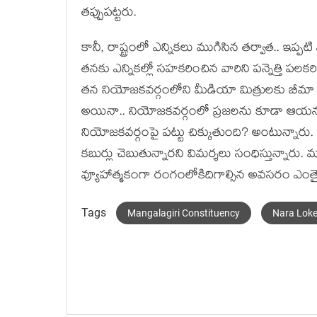
త‌ప్పుప‌ట్ట‌రు.
కానీ, రాష్ట్రంలో ఎన్నిక‌లు ముగిసిన త‌ర్వాత‌.. ఇప్ప‌టి 
త‌నకు ఎన్నిక‌ల్లో స‌హ‌క‌రించిన వారిని ప‌న్నెత్తి ప‌
త‌న నియోజ‌క‌వ‌ర్గంలోని మీడియా మిత్రుల‌కు బీమా
అయినా.. నియోజ‌క‌వ‌ర్గంలో ప్ర‌జ‌ల‌ను కూడా ఆయ‌న ప‌ట
నియోజ‌క‌వ‌ర్గంపై ప‌ట్టు చిక్కుతుంది? అంటున్నారు. కాన
క‌బుర్లు చెబుతున్నార‌ని విమ‌ర్శ‌లు సంధిస్తున్నారు
వ్యూహాత్మ‌కంగా రంగంలోకిదిగాల్సిన అవ‌స‌రం ఎంతై
Tags
Mangalagiri Constituency
Nara Lok