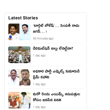
Latest Stories
`టార్గెట్ లోకేష్‌`… సింప‌తీ రాదు
జ‌గ‌న్‌… !
59 minutes ago
డీలిమిటేషన్ బిల్లు లేన‌ట్టేనా?
1 day ago
అధికార పార్టీ ఎమ్మెల్యే కుమారుడి
ప్రేమ్ కహాని
1 day ago
మరో రెండు ఎయిమ్స్ ఆసుపత్రుల
కోసం జనసేన వినతి
1 day ago