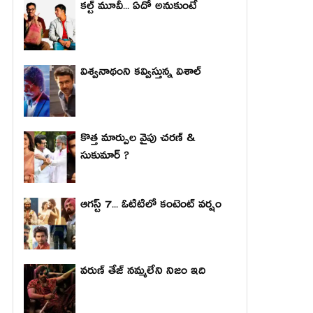
కల్ట్ మూవీ... ఏదో అనుకుంటే
విశ్వనాథంని కవ్విస్తున్న విశాల్
కొత్త మార్పుల వైపు చరణ్ &
సుకుమార్ ?
ఆగస్ట్ 7... ఓటిటిలో కంటెంట్ వర్షం
వరుణ్ తేజ్ నమ్మలేని నిజం ఇది