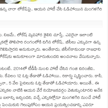
ంలో ఉన్న నారా లోకేష్‌పై.. ఆయ‌న పోటీ చేసి ఓడిపోయిన మంగ‌ళ‌గిరి
. నిజ‌మే.. లోకేష్ వ్య‌వ‌హార శైలిని చూస్తే.. ఎవ‌రైనా ఇలాంటి
క‌ల్లో తొలిసారి రంగంలోకి దిగిన లోకేష్‌.. బీసీలు ఎక్కువ‌గా ఉన్న
ెలిపిస్తార‌ని అనుకున్నారు. అంతేకాదు, బీసీలేకాకుండా రాజ‌ధాని
ా లోకేష్‌కు అనుకూలంగా మారుతుంద‌ని అంచ‌నాలు వేసుకున్నారు.
టంటే.. 2014లో టీడీపీ నుంచి పోటీ చేసిన గంజి చిరంజీవి..
ఇచ్చారు. కేవ‌లం 12 ఓట్ల తేడాతో ఓడిపోయి.. రికార్డు సృష్టించారు. కానీ,
ోటీ ఇచ్చినా.. 5 వేల పైచిలుకు ఓట్ల తేడాతో ఓడిపోయారు. అయితే.. ఈ
చే ఎన్నిక‌ల నాటికి ఆయ‌న వేరే నియోజ‌క‌వ‌ర్గం వెతుక్కుంటార‌ని అనేక
 బ‌లాన్ని ఇచ్చింద‌ని, వ‌చ్చే ఎన్నిక‌ల్లోనూ మంగ‌ళ‌గిరి నుంచే పోటీ
‌ట్టు పెంచుకుని గెలుపుకోసం ఆయ‌న ప్ర‌య‌త్నించ‌డాన్ని ఎవ‌రూ