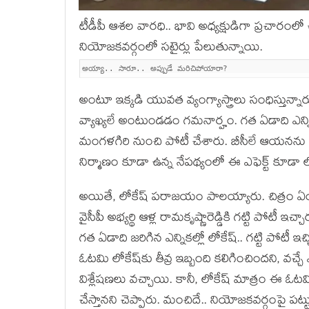
టీడీపీ ఆశ‌ల వార‌ధి.. భావి అధ్య‌క్షుడిగా ప్ర‌చార
నియోజ‌క‌వ‌ర్గంలో స‌టైర్లు పేలుతున్నాయి.
అయ్యా.. సారూ.. అప్పుడే మ‌రిచిపోయారా?
అంటూ ఇక్క‌డి యువ‌త వ్యంగ్యాస్త్రాలు సంధిస్తున్నారు
వ్యాఖ్య‌లే అంటుండ‌డం గ‌మ‌నార్హం. గ‌త ఏడాది ఎన్ని
మంగ‌ళ‌గిరి నుంచి పోటీ చేశారు. బీసీలే ఆయ‌న‌ను గ
నిర్మాణం కూడా ఉన్న నేప‌థ్యంలో ఈ ఎఫెక్ట్ కూడ
అయితే, లోకేష్ ప‌రాజ‌యం పాల‌య్యారు. చిత్రం ఏం
వైసీపీ అభ్య‌ర్థి ఆళ్ల రామ‌కృష్ణారెడ్డికి గ‌ట్టి పోటీ 
గ‌త ఏడాది జ‌రిగిన ఎన్నిక‌ల్లో లోకేష్‌.. గ‌ట్టి ప
ఓట‌మి లోకేష్‌కు తీవ్ర ఇబ్బంది క‌లిగించింద‌ని, వ‌చ్
విశ్లేష‌ణ‌లు వ‌చ్చాయి. కానీ, లోకేష్ మాత్రం ఈ ఓట‌మి
చేస్తాన‌ని చెప్పారు. మంచిదే.. నియోజ‌క‌వ‌ర్గంపై ప