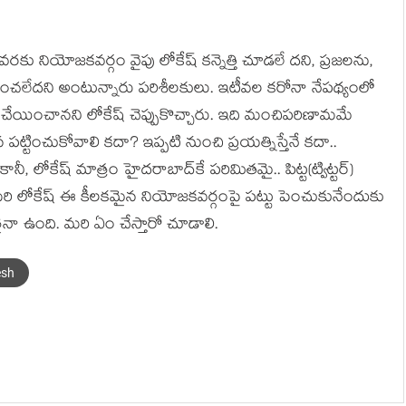
వ‌ర‌కు నియోజక‌వ‌ర్గం వైపు లోకేష్ క‌న్నెత్తి చూడ‌లే ద‌ని, ప్ర‌జ‌ల‌ను,
ల‌క‌రించ‌లేద‌ని అంటున్నారు ప‌రిశీలకులు. ఇటీవ‌ల క‌రోనా నేప‌థ్యంలో
 చేయించాన‌ని లోకేష్ చెప్పుకొచ్చారు. ఇది మంచిప‌రిణామ‌మే
్టించుకోవాలి క‌దా? ఇప్ప‌టి నుంచి ప్ర‌య‌త్నిస్తేనే క‌దా..
ీ, లోకేష్ మాత్రం హైద‌రాబాద్‌కే ప‌రిమిత‌మై.. పిట్ట‌(ట్విట్ట‌ర్‌)
. మ‌రి లోకేష్ ఈ కీల‌క‌మైన నియోజ‌క‌వ‌ర్గంపై ప‌ట్టు పెంచుకునేందుకు
నా ఉంది. మ‌రి ఏం చేస్తారో చూడాలి.
esh