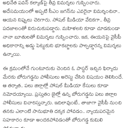
అధినేత ప‌వ‌న్ క‌ల్యాణ్‌పై తీవ్ర విమ‌ర్శ‌లు గుప్పించారు.
అదేస‌మ‌యంలో అప్ప‌టి సీఎం జ‌గ‌న్‌ను ఎవ‌రైనా విమ‌ర్శించినా..
ఆయ‌న నిప్పులు చెరిగారు. సోష‌ల్ మీడియా వేదిక‌గా.. తీవ్ర
ప‌ద‌జాలంతో విరుచుకుప‌డ్డారు. మ‌హిళ‌ల‌ని కూడా చూడ‌కుండా
నానా బూతుల‌తో విమ‌ర్శ‌లు గుప్పించారు. ఇక‌, ఈయ‌న‌పై వైసీపీ
అధికారాన్ని అడ్డు పెట్టుకుని భూక‌బ్జాల‌కు పాల్ప‌డ్డార‌న్న విమ‌ర్శ‌లు
ఉన్నాయి.
ఈ క్ర‌మంలోనే గుంటూరుకు చెందిన ఓ పాస్ట‌ర్ ఇచ్చిన ఫిర్యాదు
మేర‌కు బోరుగ‌డ్డ‌ను పోలీసులు అరెస్టు చేసిన విష‌యం తెలిసిందే.
ఆ త‌ర్వాత‌.. ప‌లు జిల్లాల్లో సోష‌ల్ మీడియా కేసులు కూడా
న‌మోద‌య్యాయి. ప్ర‌స్తుతం జైల్లో ఉన్న బోరుగడ్డ‌ను ప‌లు జిల్లాల
పోలీసులు విచారిస్తున్నారు. ఇదిలావుంటే.. తాజాగా వైసీపీ నుంచి
త‌న‌కు ఎలాంటి సానుభూతి ద‌క్క‌క పోవ‌డం.. న్యాయ‌ప‌ర‌మైన
స‌హ‌కారం కూడా అంద‌క‌పోవ‌డంతో బోరుగ‌డ్డ కుమిలి