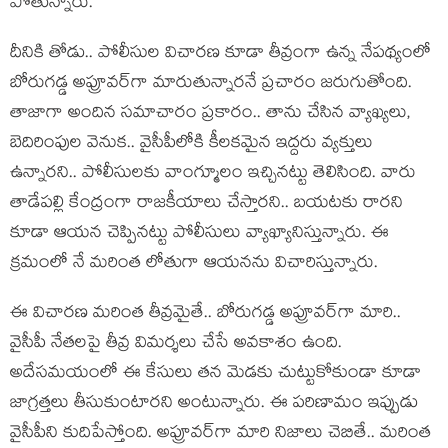
పోతున్నారు.
దీనికి తోడు.. పోలీసుల విచార‌ణ కూడా తీవ్రంగా ఉన్న నేప‌థ్యంలో
బోరుగ‌డ్డ అప్రూవ‌ర్‌గా మారుతున్నారనే ప్ర‌చారం జ‌రుగుతోంది.
తాజాగా అందిన స‌మాచారం ప్ర‌కారం.. తాను చేసిన వ్యాఖ్య‌లు,
బెదిరింపుల వెనుక‌.. వైసీపీలోకి కీల‌క‌మైన ఇద్ద‌రు వ్య‌క్తులు
ఉన్నార‌ని.. పోలీసుల‌కు వాంగ్మూలం ఇచ్చిన‌ట్టు తెలిసింది. వారు
తాడేప‌ల్లి కేంద్రంగా రాజ‌కీయాలు చేస్తార‌ని.. బ‌య‌ట‌కు రార‌ని
కూడా ఆయ‌న చెప్పిన‌ట్టు పోలీసులు వ్యాఖ్యానిస్తున్నారు. ఈ
క్ర‌మంలో నే మ‌రింత లోతుగా ఆయ‌న‌ను విచారిస్తున్నారు.
ఈ విచార‌ణ మ‌రింత తీవ్ర‌మైతే.. బోరుగ‌డ్డ అప్రూవ‌ర్‌గా మారి..
వైసీపీ నేత‌ల‌పై తీవ్ర విమ‌ర్శ‌లు చేసే అవ‌కాశం ఉంది.
అదేస‌మ‌యంలో ఈ కేసులు త‌న మెడ‌కు చుట్టుకోకుండా కూడా
జాగ్ర‌త్త‌లు తీసుకుంటార‌ని అంటున్నారు. ఈ ప‌రిణామం ఇప్పుడు
వైసీపీని కుదిపేస్తోంది. అప్రూవ‌ర్‌గా మారి నిజాలు చెబితే.. మ‌రింత