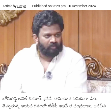
Article by
Satya
Published on: 3:29 pm, 10 December 2024
బోరుగ‌డ్డ అనిల్ కుమార్‌. వైసీపీ సానుభూతి ప‌రుడుగా పేరు
తెచ్చుకున్న ఆయ‌న గ‌తంలో టీడీపీ అధినే త చంద్ర‌బాబు, జ‌న‌సేన