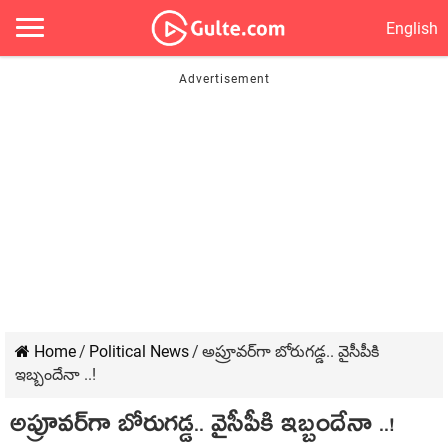
English
Home
/
Political News
/
అప్రూవ‌ర్‌గా బోరుగ‌డ్డ‌.. వైసీపీకి
ఇబ్బందేనా ..!
అప్రూవ‌ర్‌గా బోరుగ‌డ్డ‌.. వైసీపీకి ఇబ్బందేనా ..!