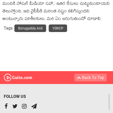
మందికి సోష‌ల్ మీడియా స‌హా.. ఇత‌ర కేసులు చుట్టుకుంటాయ‌ని
తెలుస్తోంది. ఇది వైసీపీకి మ‌రింత న‌ష్టం క‌లిగిస్తుంద‌ని
అంటున్నారు ప‌రిశీల‌కులు. మ‌రి ఏం జ‌రుగుతుందో చూడాలి.
Tags
Borugadda Anil
YSRCP
Back To Top
FOLLOW US