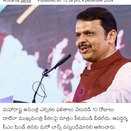
Article by
Satya
Published on: 12:58 pm, 4 December 2024
మహారాష్ట్ర అసెంబ్లీ ఎన్నికల ఫలితాలు వెలువడి 10 రోజులు
దాటినా ముఖ్యమంత్రి పీఠంపై మాత్రం పీటముడి వీడలేదు. ఆపద్ధర్మ
సీఎం షిండే తనకు మరో చాన్స్ వస్తుందేమోనని ఆశించారు.