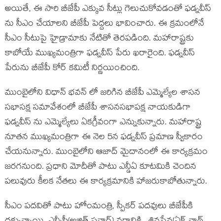
అయితే, ఈ సారి బీజేపీ ఎక్కువ సీట్లు గెలుచుకోవడంతో ఫడ్నవీస్
ను సీఎం చేయాలని బీజేపీ పెద్దలు భావించారు. ఈ క్రమంలోనే
సీఎం సీటుపై హైడ్రామాకు నేటితో తెరపడింది. మహారాష్ట్రకు
కాబోయే ముఖ్యమంత్రిగా ఫడ్నవీస్ పేరు ఖరారైంది. ఫడ్నవీస్
పేరును బీజేపీ కోర్ కమిటీ నిర్ణయించింది.
ముంబైలోని విధాన్ భవన్ లో జరిగిన బీజేపీ ఎమ్మెల్యేల శాసన
సభాసక్ష సమావేశంలో బీజేపీ శాసనసభాపక్ష నాయకుడిగా
ఫడ్నవీస్ ను ఎమ్మెల్యేలు ఏకగ్రీవంగా ఎన్నుకున్నారు. మహారాష్ట్ర
నూతన ముఖ్యమంత్రిగా ఈ నెల 5న ఫడ్నవీస్ ప్రమాణ స్వీకారం
చేయనున్నారు. ముంబైలోని ఆజాద్ మైదానంలో ఈ కార్యక్రమం
జరగనుంది. ప్రధాని మోదీతో పాటు ఎన్డీఏ కూటమికి చెందిన
పలువురు కీలక నేతలు ఈ కార్యక్రమానికి హాజరుకాబోతున్నారు.
సీఎం పదవితో పాటు హోంమంత్రి, స్పీకర్ పదవులు బీజేపీకి