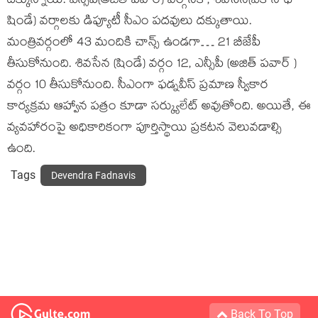
దక్కున్నాయి. ఎన్సీపీ(అజిత్ పవార్) వర్గానికి , శివసేన(ఏక్ నాథ్
షిండే) వర్గాలకు డిప్యూటీ సీఎం పదవులు దక్కుతాయి.
మంత్రివర్గంలో 43 మందికి చాన్స్ ఉండగా… 21 బీజేపీ
తీసుకోనుంది. శివసేన (షిండే) వర్గం 12, ఎన్సీపీ (అజిత్ పవార్ )
వర్గం 10 తీసుకోనుంది. సీఎంగా ఫడ్నవీస్ ప్రమాణ స్వీకార
కార్యక్రమ ఆహ్వాన పత్రం కూడా సర్క్యులేట్ అవుతోంది. అయితే, ఈ
వ్యవహారంపై అధికారికంగా పూర్తిస్థాయి ప్రకటన వెలువడాల్సి
ఉంది.
Tags
Devendra Fadnavis
Back To Top