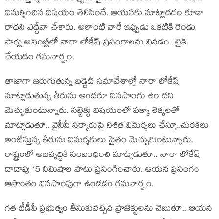
విమ‌ర్శించిన విష‌యం తెలిసిందే. ఆయ‌న‌కు మాట్లాడ‌డం కూడా
రాద‌ని ఎద్దేవా చేశారు. అలాంటి వారే ఇప్పుడు ఒక‌టికి రెండు
సార్లు అసెంబ్లీలో నారా లోకేష్ ప్ర‌సంగాల‌ను విన‌డం.. లైక్
చేయ‌డం గ‌మ‌నార్హం.
తాజాగా జ‌రుగుతున్న బ‌డ్జెట్ స‌మావేశాల్లో నారా లోకేష్
మాట్లాడుతున్న తీరును అంద‌రూ విన‌సొంగు ఉం ద‌ని
మెచ్చుకుంటున్నారు. స‌బ్జెక్టు విషయంలో ప‌క్కా లెక్క‌ల‌తో
మాట్లాడుతూ.. వైసీపీ స‌ర్కారుపై నిశిత విమ‌ర్శ‌లు చేస్తూ..చుర‌క‌లు
అంటిస్తున్న తీరును విమ‌ర్శ‌కులు సైతం మెచ్చుకుంటున్నారు.
రాష్ట్రంలో అభివృద్ధికి సంబంధించి మాట్లాడుతూ.. నారా లోకేష్
దాదాపు 15 నిమిషాల పాటు ప్ర‌సంగించారు. ఆయ‌న ప్ర‌సంగం
ఆసాంతం విన‌సొంపుగా ఉండ‌డం గ‌మ‌నార్హం.
గ‌త టీడీపీ ప్ర‌భుత్వం తీసుకువ‌చ్చిన ప్రాజెక్టుల‌ను చెబుతూ.. ఆయ‌న