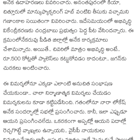
అనేక ఉదాహ‌ర‌ణ‌లు వివ‌రించారు. అనంత‌పురంలో కియా,
చిత్తూరులో మాన్యుఫ్యాక్చ‌రింగ్ హ‌బ్ వంటివి తీసుకు వ‌చ్చామ‌ని
గ‌ణాంకాల స‌యితంగా వివ‌రించారు. ఇదేస‌మ‌యంలో అభివృద్ధి
వికేంద్రీక‌ర‌ణ‌కు చంద్ర‌బాబు ప్ర‌భుత్వం పెద్ద పీట వేసింద‌న్నారు. ఈ
క్ర‌మంలోనేక‌రువు పీడిత జిల్లాల్లో అనేక కార్య‌క్ర‌మాలు
చేశామ‌న్నారు. అయితే.. చివ‌రిలో మాత్రం అభివృద్ధి అంటే..
రూ.500 కోట్ల‌తో ప్యాలెస్‌లు క‌ట్టుకోవ‌డం కాదంటూ.. జ‌గ‌న్‌కు
చుర‌క‌లు అంటించారు.
ఈ విమ‌ర్శ‌లోనూ ఎక్క‌డా ఎలాంటి అనుచిత సంభాష‌ణ
చేయ‌కుండా.. చాలా నిర్మాణాత్మ‌క విమ‌ర్శ‌లు చేయ‌డం
విమ‌ర్శ‌కుల‌ను కూడా క‌ట్టిపడేసింది. గ‌తంలోనూ నారా లోకేష్
అనేక సంద‌ర్భాల్లో స‌భ‌ల్లో ప్ర‌సంగించారు. కానీ, ఇలా ఎప్పుడూ
ఆయ‌న ప్ర‌సంగించ‌లేదు. ఒక‌ర‌కంగా అప్ప‌ట్లో ఆయ‌న ప‌దాల్లో
రెచ్చ‌గొట్టే వ్యాఖ్య‌లు ఉన్నాయ‌ని.. వైసీపీ నాయ‌కులు