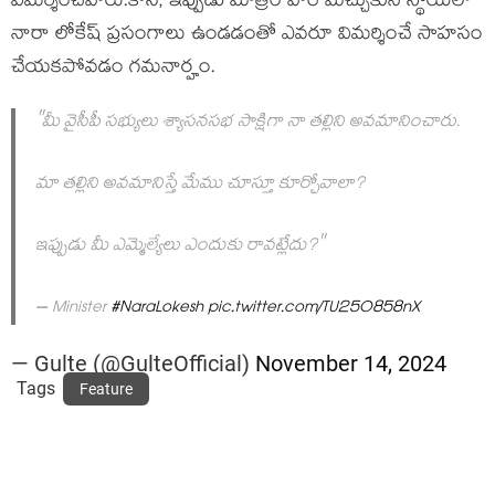
విమ‌ర్శించేవారు.కానీ, ఇప్పుడు మాత్రం వారే మెచ్చుకునే స్థాయిలో
నారా లోకేష్ ప్ర‌సంగాలు ఉండ‌డంతో ఎవ‌రూ విమ‌ర్శించే సాహ‌సం
చేయ‌క‌పోవ‌డం గ‌మ‌నార్హం.
"మీ వైసీపీ సభ్యులు శ్యాసనసభ సాక్షిగా నా తల్లిని అవమానించారు.
మా తల్లిని అవమానిస్తే మేము చూస్తూ కూర్చోవాలా?
ఇప్పుడు మీ ఎమ్మెల్యేలు ఎందుకు రావట్లేదు?"
– Minister
#NaraLokesh
pic.twitter.com/TU25O858nX
— Gulte (@GulteOfficial)
November 14, 2024
Tags
Feature