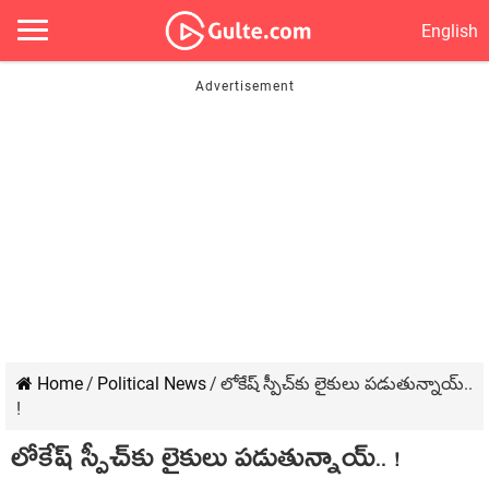
English
Home
/
Political News
/
లోకేష్ స్పీచ్‌కు లైకులు ప‌డుతున్నాయ్‌..
!
లోకేష్ స్పీచ్‌కు లైకులు ప‌డుతున్నాయ్‌.. !