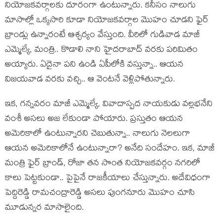
నియోజ‌క‌వ‌ర్గాల‌కు దూరంగా ఉంటున్నారు. క‌నీసం నాలుగు
మాసాల్లో ఒక్క‌సారి కూడా నియోజ‌క‌వ‌ర్గాల మొహం చూడ‌ని ఫైర్
బ్రాండ్లు ఉన్నారంటే ఆశ్చ‌ర్యం వేస్తుంది. వీరిలో గుడివాడ మాజీ
ఎమ్మెల్యే, మంత్రి.. కొడాలి నాని హైద‌రాబాద్ వ‌ర‌కు ప‌రిమితం
అయ్యారు. ఏదైనా పని ఉండి ఏపీలోకి వ‌స్తున్నా.. ఆయ‌న
విజ‌య‌వాడ వ‌ర‌కు వ‌చ్చి.. ఆ వెంట‌నే వెళ్లిపోతున్నారు.
ఇక‌, గ‌న్న‌వ‌రం మాజీ ఎమ్మెల్యే, వివాదాస్ప‌ద నాయ‌కుడు వ‌ల్ల‌భ‌నేని
వంశీ అస‌లు అజ లేకుండా పోయారు. ప్ర‌స్తుతం ఆయ‌న
అమెరికాలో ఉంటున్నార‌ని చెబుతున్నా.. నాలుగు నెల‌లుగా
ఆయ‌న అమెరికాలోనే ఉంటున్నారా? అనేది సందేహం. ఇక‌, మాజీ
మంత్రి ఫైర్ బ్రాండ్‌, రోజా త‌న సొంత నియోజ‌క‌వ‌ర్గం న‌గ‌రిలో
కాలు పెట్ట‌కుండా.. పైపైనే రాజ‌కీయాలు చేస్తున్నారు. అదేవిధంగా
పెద్దిరెడ్డి రామ‌చంద్రారెడ్డి అస‌లు పుంగ‌నూరు మొహం చూసి
మూడున్న‌ర మాసాలైంది.