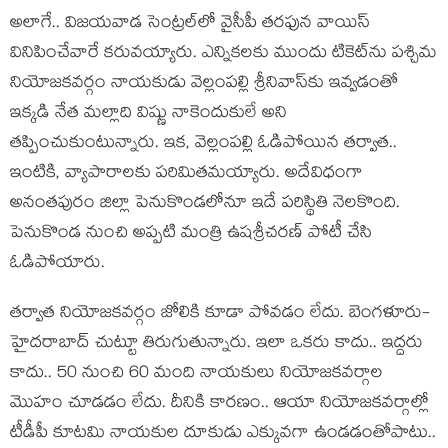
అలాగే.. విజ‌య‌వాడ సెంట్ర‌ల్‌లో వైసీపీ త‌ర‌ఫున వాయిస్
వినిపించేవారే క‌రువ‌య్యారు. ఎన్నిక‌ల‌కు ముందు టికెట్‌ను ప‌శ్చిమ
నియోజ‌క‌వ‌ర్గం నాయ‌కుడు వెల్లంప‌ల్లి శ్రీనివాస్‌కు ఇవ్వ‌డంతో
ఇక్క‌డి నేత మ‌ల్లాది విష్ణు నాకెందుకులే అని
త‌ప్పించుకుంటున్నారు. ఇక‌, వెల్లంప‌ల్లి ఓడిపోయిన త‌ర్వాత‌..
ఇంటికి, వ్యాపారాల‌కు ప‌రిమిత‌మ‌య్యారు. అదేవిధంగా
అనంత‌పురం జిల్లా పెనుకొండలోనూ ఇదే ప‌రిస్థితి నెల‌కొంది.
పెనుకొండ నుంచి అప్ప‌టి మంత్రి ఉష‌శ్రీచ‌ర‌ణ్ పోటీ చేసి
ఓడిపోయారు.
త‌ర్వాత నియోజ‌క‌వ‌ర్గం జోలికి కూడా పోవ‌డం లేదు. బెంగ‌ళూరు-
హైద‌రాబాద్ చుట్టూ తిరుగుతున్నారు. ఇలా ఒక‌రు కాదు.. ఇద్ద‌రు
కాదు.. 50 నుంచి 60 మంది నాయ‌కులు నియోజ‌క‌వ‌ర్గాల
మొహం చూడ‌డం లేదు. దీనికి కార‌ణం.. ఆయా నియోజ‌క‌వ‌ర్గాల్లో
టీడీపీ కూట‌మి నాయ‌కుల దూకుడు ఎక్కువ‌గా ఉండ‌డంతోపాటు..