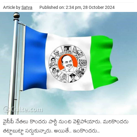
Article by
Satya
Published on: 2:34 pm, 28 October 2024
వైసీపీ నేత‌లు కొంద‌రు పార్టీ నుంచి వెళ్లిపోయారు. మ‌రికొంద‌రు
త‌ట్టాబుట్టా స‌ర్దుకున్నారు. అయితే.. ఇంకొంద‌రు..