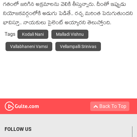
గ‌తంలో జ‌రిగిన అక్ర‌మాల‌ను వెలికి తీస్తున్నారు. దీంతో ఇప్పుడు
నియోజ‌క‌వ‌ర్గంలోకి అడుగు పెడితే.. ర‌చ్చ మ‌రింత పెరుగుతుంద‌ని
భావిస్తూ.. నాయ‌కులు సైలెంట్ అయ్యార‌ని తెలుస్తోంది.
Tags
Kodali Nani
Malladi Vishnu
Vallabhaneni Vamsi
Vellampalli Srinivas
Back To Top
FOLLOW US