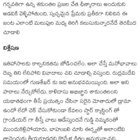
గర్భవతిగా ఉన్న శకుంతల ప్రజల చేత ఛీత్కారాలు అందుకుని
అడవికి వెళ్ళిపోతుంది. స్వచ్ఛమైన ప్రేమకు ప్రతీకగా నిలిచిన ఈ
జంట ఎలాంటి మలుపుల మధ్య తిరిగి కలుసుకున్నారనేదే తెరమీద
చూడాలి
విశ్లేషణ
ఇతిహాసాలకు కాల్పనికతను జోడించలేం. అలా చేస్తే మనోభావాలు
దెబ్బ తిని లేనిపోని వివాదాలు చవి చూడాల్సి వస్తుంది. రుద్రమదేవి
సమయంలో గుణశేఖర్ కు ఇది అనుభవమయ్యింది. అలా అని
పాఠాలు నేర్చుకోలేదు. కాళిదాసు అభిజ్ఞాన శాకుంతలంని
యథాతథంగా తీసే ప్రయత్నం చేసినా సరైన మోతాదులో డ్రామా
ఉందో లేదో చెక్ చేసుకోకుండా కేవలం స్థార్ క్యాస్టింగ్ తో
గ్రాండియర్ గా తీస్తే చాలు ఆడేస్తుందనే గుడ్డి నమ్మకంతో
ముందుకెళ్లిపోయారు. బాహుబలి చూసి ఈర్ష్యతో అలాంటివి
తానెందుకు తీయకూడదని కొన్నేళ్ల క్రితం అనుకున్నానని