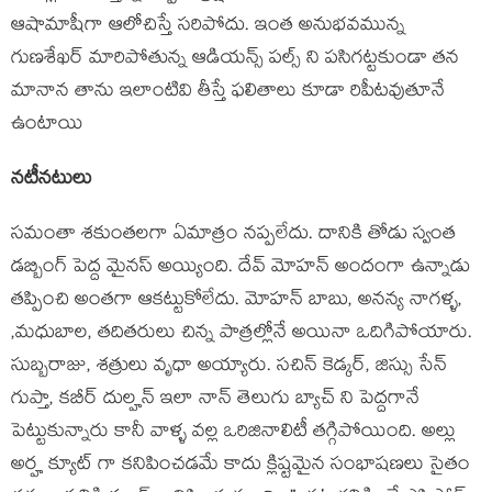
ఆషామాషీగా ఆలోచిస్తే సరిపోదు. ఇంత అనుభవమున్న
గుణశేఖర్ మారిపోతున్న ఆడియన్స్ పల్స్ ని పసిగట్టకుండా తన
మానాన తాను ఇలాంటివి తీస్తే ఫలితాలు కూడా రిపీటవుతూనే
ఉంటాయి
నటీనటులు
సమంతా శకుంతలగా ఏమాత్రం నప్పలేదు. దానికి తోడు స్వంత
డబ్బింగ్ పెద్ద మైనస్ అయ్యింది. దేవ్ మోహన్ అందంగా ఉన్నాడు
తప్పించి అంతగా ఆకట్టుకోలేదు. మోహన్ బాబు, అనన్య నాగళ్ళ,
,మధుబాల, తదితరులు చిన్న పాత్రల్లోనే అయినా ఒదిగిపోయారు.
సుబ్బరాజు, శత్రులు వృధా అయ్యారు. సచిన్ కెడ్కర్, జిస్సు సేన్
గుప్తా, కబీర్ దుల్హన్ ఇలా నాన్ తెలుగు బ్యాచ్ ని పెద్దగానే
పెట్టుకున్నారు కానీ వాళ్ళ వల్ల ఒరిజినాలిటీ తగ్గిపోయింది. అల్లు
అర్హ క్యూట్ గా కనిపించడమే కాదు క్లిష్టమైన సంభాషణలు సైతం