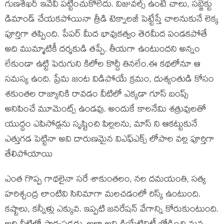
గుణశేఖర్ ఇవేవీ పట్టించుకోలేదు. విజువల్స్ ఉంటే చాలు, సబ్జెక్టు
డిమాండ్ చేయకపోయినా త్రీడి టెక్నాలజీ పెట్టేస్తే చాలనుకునే లెక్క
పూర్తిగా తప్పింది. పేపర్ మీద భావుకత్వం తెరమీద పండకపోతే
అది ముమ్మాటికీ దర్శకుడి తప్పే. తీయగా ఉంటుందని అన్నం
లేకుండా ఉట్టి పెరుగుని కిలోల కొద్దీ తినలేం.ఈ కథలోనూ ఆ
సమస్య ఉంది. ప్రేమ జంట విడిపోయే క్రమం, దుశ్యంతుడి కోసం
శకుంతల రాజ్యానికి రావడం వీటిలో ఎక్కడా గూస్ బంప్స్
అనిపించే మూమెంట్స్ ఉండవు. అందుకే కాలనేమి శత్రువులతో
యుద్ధం ఎపిసోడ్లను సృష్టించి పిల్లలను, మాస్ ని ఆకట్టుకునే
ఎత్తుగడ పెట్టినా అవి దారుణమైన విఎఫ్ఎక్స్ లోపాల వల్ల పూర్తిగా
తేలిపోయాయి
ఎంత గొప్ప గాథలైనా సరే శాకుంతలం, నల దమయంతి, సత్య
హరిశ్చంద్ర లాంటివి సినిమాగా మలచడంలో రిస్క్ ఉంటుంది.
కష్టాలు, కన్నీళ్లు ఎక్కువ. ఇప్పటి జనరేషన్ వేగాన్ని కోరుకుంటుంది.