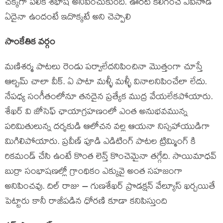
చక్కగా పలికి శభాష్ అనిపించుకుంది. ఊరట కలిగించే ఎపిసోడ్
ఏదైనా ఉందంటే ఇదొక్కటే అని చెప్పాలి
సాంకేతిక వర్గం
మణిశర్మ పాటలు రెండు పర్వాలేదనిపించినా మొత్తంగా చూస్తే
ఆల్బమ్ చాలా వీక్. ఏ పాటా మళ్ళీ మళ్ళీ వినాలనిపించేలా లేదు.
నేపధ్య సంగీతంలోనూ తనదైన ప్రత్యేక ముద్ర వేయలేకపోయారు.
శేఖర్ వి జోసెఫ్ ఛాయాగ్రహణంలో ఎంత అనుభవమున్న
పరిమితులున్న దర్శకుడి ఆలోచన వల్ల ఆయనా నిస్సహాయుడిగా
మిగిలిపోయారు. ప్రవీణ్ పూడి ఎడిటింగ్ పాటల ట్రిమ్మింగ్ కి
రికమండ్ చేసి ఉంటే కొంత లెన్త్ కొంచెమైనా తగ్గేది. సాయిమాధవ్
బుర్రా సంభాషణల్లో గ్రాంథికం ఎక్కువై అంత సహజంగా
అనిపించవు. దిల్ రాజు – గుణశేఖర్ ప్రొడక్షన్ వేల్యూస్ ఖర్చయితే
పెట్టారు కానీ రాజీపడిన ధోరణి కూడా కనిపిస్తుంది