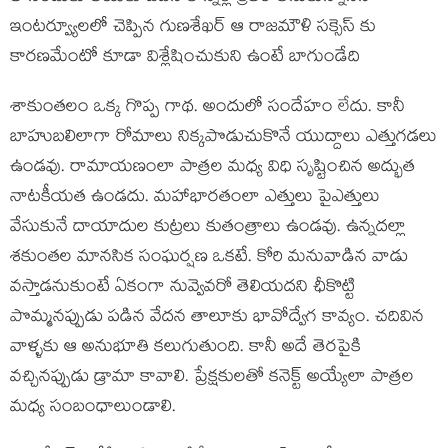
ఇంటర్వ్యూలలో చెప్పిన గుణశేఖర్ ఆ రాజమౌళి సక్సెస్ కు
కారణమేంటో కూడా విశ్లేషించుకుని ఉంటే బాగుండేది
శాకుంతలం ఒక్క గొప్ప గాథ. అందులో సందేహం లేదు. కానీ
బాహుబలిలాగా రోమాలు నిక్కపొడుచుకొనే యుద్దాలు ఎత్తుగడలు
ఉండవు. రామాయణంలా పాత్రల మధ్య విధి సృష్టించిన అద్భుత
నాటకీయత ఉండదు. మహాభారతంలా ఎత్తులు పైఎత్తులు
వేసుకునే దాయాదుల కుట్రలు కుతంత్రాలు ఉండవు. ఉన్నదల్లా
శకుంతల మానసిక సంఘర్షణ ఒకటే. కోరి మనువాడిన వాడు
వస్తాడనుకుంటే ఏకంగా నువ్వెవరో తెలియదని ఛీకొట్టి
పొమ్మనప్పుడు పడిన వేదన తాలూకు భావోద్వేగ కావ్యం. చదివిన
వాళ్ళకు ఆ అనుభూతి కలుగుతుంది. కానీ అదే తెరపైకి
వచ్చినప్పుడు డ్రామా కావాలి. ప్రేక్షకులతో కనెక్ట్ అయ్యేలా పాత్రల
మధ్య సంబంధాలుండాలి.