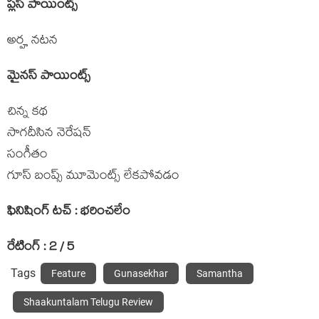
ప్లస్ పాయింట్స్
అర్హ నటన
మైనస్ పాయింట్స్
చిన్న కథ
సాగదీసిన నెరేషన్
సంగీతం
గూస్ బంప్స్ మూమెంట్స్ లేకపోవడం
ఫినిషింగ్ టచ్ : భరించలేం
రేటింగ్ : 2 / 5
Tags
Feature
Gunasekhar
Samantha
Shaakuntalam Telugu Review