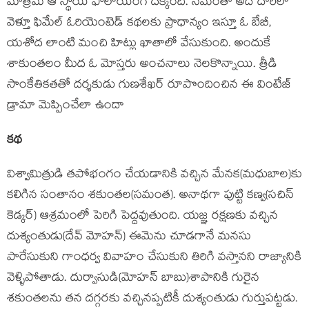
మాత్రమే ఆ స్థాయి ఫాలోయింగ్ దక్కింది. సమంతా అదే దారిలో
వెళ్తూ ఫిమేల్ ఓరియెంటెడ్ కథలకు ప్రాధాన్యం ఇస్తూ ఓ బేబీ,
యశోద లాంటి మంచి హిట్లు ఖాతాలో వేసుకుంది. అందుకే
శాకుంతలం మీద ఓ మోస్తరు అంచనాలు నెలకొన్నాయి. త్రీడి
సాంకేతికతతో దర్శకుడు గుణశేఖర్ రూపొందించిన ఈ వింటేజ్
డ్రామా మెప్పించేలా ఉందా
కథ
విశ్వామిత్రుడి తపోభంగం చేయడానికి వచ్చిన మేనక(మధుబాల)కు
కలిగిన సంతానం శకుంతల(సమంత). అనాథగా పుట్టి కణ్వ(సచిన్
కెడ్కర్) ఆశ్రమంలో పెరిగి పెద్దవుతుంది. యజ్ఞ రక్షణకు వచ్చిన
దుశ్యంతుడు(దేవ్ మోహన్) ఈమెను చూడగానే మనసు
పారేసుకుని గాంధర్వ వివాహం చేసుకుని తిరిగి వస్తానని రాజ్యానికి
వెళ్ళిపోతాడు. దుర్వాసుడి(మోహన్ బాబు)శాపానికి గురైన
శకుంతలను తన దగ్గరకు వచ్చినప్పటికీ దుశ్యంతుడు గుర్తుపట్టడు.