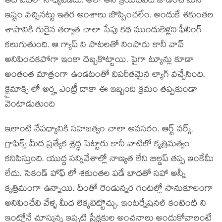
అది వీటిలో సాధ్యపడదు. అలా అని క్రియేటివిటీ జోడించి మన
ఇష్టం వచ్చినట్టు ఇతర అంశాలు జొప్పించలేం. అందుకే శకుంతల
శాపానికి గురైన తర్వాత చాలా సేపు కథ ముందుకెళ్లని ఫీలింగ్
కలుగుతుంది. ఆ గ్యాప్ ని పాటలతో నింపారు కానీ వావ్
అనిపించకపోగా ఇంకా దెబ్బకొట్టాయి. పైగా ట్యూన్లు కూడా
అంతంత మాత్రంగా ఉండటంతో విపరీతమైన ల్యాగ్ వచ్చేసింది.
క్లైమాక్స్ లో అర్హ ఎంట్రీ దాకా ఈ ఇబ్బంది క్రమం తప్పకుండా
వెంటాడుతుంది
ఇలాంటి నేపధ్యానికి సహజత్వం చాలా అవసరం. ఆర్ట్ వర్క్,
గ్రాఫిక్స్ మీద ప్రత్యేక శ్రద్ధ పెట్టారు కానీ వాటిలో కృత్రిమత్వం
కనిపిస్తుంది. యుద్ధ సన్నివేశాల్లో నాణ్యత లేని బిల్డప్ తప్ప ఇంకేమీ
లేదు. సెకండ్ హాఫ్ లో శకుంతల పడే బాధతో సహా అన్నీ
కృత్రిమంగా ఉన్నాయి. దీంతో రెండున్నర గంటల్లో సానుకూలంగా
అనిపించేవి వేళ్ళ మీద లెక్కబెట్టొచ్చు. ఇంటర్నేషనల్ కంటెంట్ ని
ఇంట్లోనే చూస్తున్న ఇప్పటి ప్రేక్షకుల అంచనాలు అందుకోవాలంటే