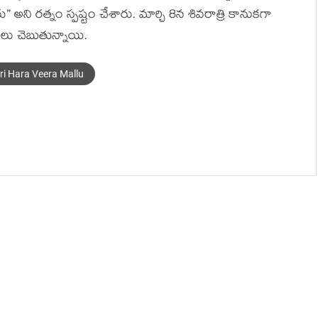
” అని రత్నం స్పష్టం చేశారు. మార్చి 8న శివరాత్రి కానుకగా
ర్గాలు చెబుతున్నాయి.
ri Hara Veera Mallu