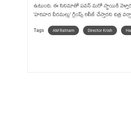
ఉ:టుంది. ఈ సినిమాతో పవన్ మరో స్థాయికి వెళ్తారు
‘హరిహర వీరమల్లు’ గ్లింప్స్ రిలీజ్ చేస్తారని చిత్ర వ
Tags
AM Ratnam
Director Krish
Ha