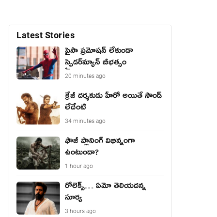
Latest Stories
పైసా ప్రమోషన్ లేకుండా
స్పైడర్‌మ్యాన్ బీభత్సం
20 minutes ago
క్రేజీ దర్శకుడు హీరో అయితే సౌండ్
లేదేంటి
34 minutes ago
ఫౌజీ ప్లానింగ్ విభిన్నంగా
ఉంటుందా?
1 hour ago
రోలెక్స్… ఏమో తెలియదన్న
సూర్య
3 hours ago