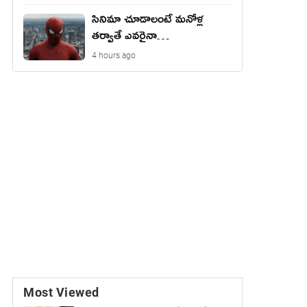
సినిమా చూడాలంటే మ‌నోళ్ల
త‌ర్వాతే ఎవ‌రైనా…
4 hours ago
Most Viewed