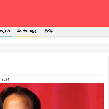
్యాలరీ
సినిమా రివ్యూ
ట్రెండ్స్
y 2024