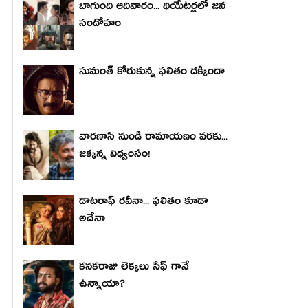
బాగుంది ఆదివారం... థియేటర్లలో జన
సందోహం
సుమంత్ కోరుకున్న ఫలితం దక్కిందా
వారణాసి నుండి రామాయణం వరకు...
జక్కన్న విధ్వంసం!
డాటరాఫ్ రవీనా... ఫలితం కూడా
అదేనా
కనకరాజు లెక్కలు సేఫ్ గానే
ఉన్నాయా?