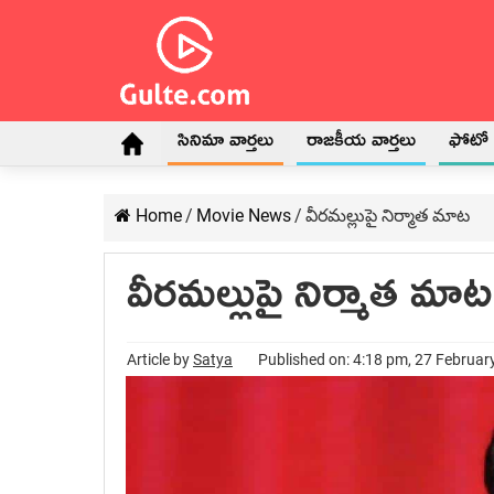
సినిమా వార్తలు
రాజకీయ వార్తలు
ఫోటో గ
Home
/
Movie News
/
వీరమల్లుపై నిర్మాత మాట
వీరమల్లుపై నిర్మాత మాట
Article by
Satya
Published on: 4:18 pm, 27 Februar