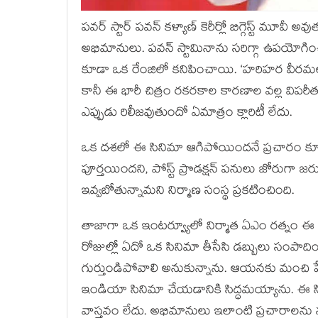
పవర్ స్టార్ పవన్ కళ్యాణ్ కెరీర్లో బిగ్గెస్ట్ మూవ
అభిమానులు. పవన్ స్టామినాను సరిగ్గా ఉపయోగించుక
కూడా ఒక రేంజిలో కనిపించాయి. ‘హరిహర వీరమల్లు
కానీ ఈ భారీ చిత్రం రకరకాల కారణాల వల్ల విపరీ
ఎప్పుడు రిలీజవుతుందో ఏమాత్రం క్లారిటీ లేదు.
ఒక దశలో ఈ సినిమా ఆగిపోయిందనే ప్రచారం కూడా గట
పూర్తయిందని, పోస్ట్ ప్రొడక్షన్ పనులు జోరుగా 
ఇవ్వబోతున్నామని నిర్మాణ సంస్థ ప్రకటించింది.
తాజాగా ఒక ఇంటర్వ్యూలో నిర్మాత ఏఎం రత్నం ఈ సిన
రోజుల్లో ఏదో ఒక సినిమా తీసేసి డబ్బులు సంపాదిం
గుర్తుండిపోవాలి అనుకున్నాను. ఆయనకు మంచి 
ఇండియా సినిమా చేయడానికి సిద్ధమయ్యాను. ఈ స
వాస్తవం లేదు. అభిమానులు ఇలాంటి ప్రచారాలను