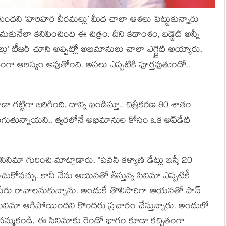
ీ అవుతుందని ‘హరిహర వీరమల్లు’ మీద చాలా ఆశలు పెట్టుకున్నారు
ునేలా కనిపించింది ఈ చిత్రం. దీని కథాంశం, బడ్జెట్ అన్నీ
’ టీజర్ చూసి అప్పట్లో అభిమానులు చాలా ఎగ్జైట్ అయ్యారు.
తంగా ఆలస్యం అవుతోంది. అసలు ఎప్పటికి పూర్తవుతుందో..
్టిగా జరిగింది. దాన్ని ఖండిస్తూ.. చిత్రీకరణ 80 శాతం
జరుగుతున్నాయని.. త్వరలోనే అభిమానుల కోసం ఒక అప్‌డేట్
ిమా గురించి మాట్లాడారు. “పవన్ కళ్యాణ్ డేట్లు ఇస్తే 20
చుకోవచ్చు. కానీ నేను ఆయనతో తీస్తున్న సినిమా ఎప్పటికీ
పేరు రావాలనుకున్నాను. అందుకే తొలిసారిగా ఆయనతో పాన్
ినిమా ఆగిపోయిందని కొందరు ప్రచారం చేస్తున్నారు. అందులో
 నమ్మకండి. ఈ సినిమాకు రెండో భాగం కూడా కచ్చితంగా