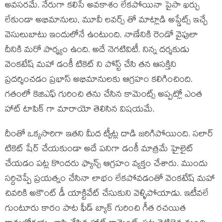
అవసరమే. నేరుగా కలిసే అవకాశం లేకపోయినా పైసా ఖర్చు
లేకుండా అభిమానులు, మూవీ లవర్స్ తో మాట్లాడి అప్డేట్స్ ఇచ్చే
వెసులుబాటు ఇందులోనే ఉంటుంది. నాణేనికి రెండో వైపులా
దీనికి మరో పార్శ్యం ఉంది. అదే నెగటివిటీ. నిన్న దర్శకుడు
వెంకటేష్ మహా డంకీ టికెట్ ని పోస్ట్ చేసి తన ఆసక్తిని
ప్రదర్శించడం ప్రభాస్ అభిమానులకు ఆగ్రహం కలిగించింది.
గతంలో కెజిఎఫ్ గురించి తను చేసిన కామెంట్స్ అప్పట్లో ఎంత
హాట్ టాపిక్ గా మారాయో తెలిసిన విషయమే.
దీంతో ఒక్కసారిగా ఇతని మీద ట్వీట్ల దాడి జరిగిపోయింది. సలార్
టికెట్ షేర్ చేయకుండా అదే పనిగా డంకీ మాత్రమే హైలైట్
చేయడం పట్ల కొందరు ఫ్యాన్స్ ఆగ్రహం వ్యక్తం చేశారు. ముందు
సర్దిచెప్పే ప్రయత్నం చేసినా లాభం లేకపోవడంతో వెంకటేష్ మహా
చివరికి అకౌంట్ డీ యాక్టివేట్ చేసుకుని వెళ్ళిపోయాడు. ఇటీవలే
గుంటూరు కారం పాట ఫీడ్ బ్యాక్ గురించి గీత రచయిత