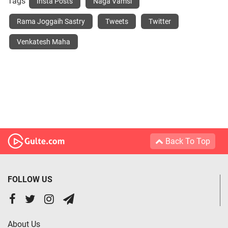
Tags
Insta Posts
Naga Vamsi
Rama Joggaih Sastry
Tweets
Twitter
Venkatesh Maha
Back To Top
FOLLOW US
About Us