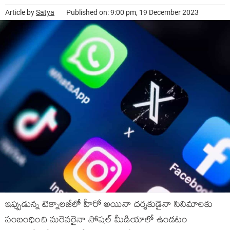
Article by
Satya
Published on: 9:00 pm, 19 December 2023
ఇప్పుడున్న టెక్నాలజీలో హీరో అయినా దర్శకుడైనా సినిమాలకు
సంబంధించి మరెవరైనా సోషల్ మీడియాలో ఉండటం