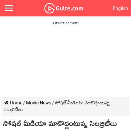
English
Home
/
Movie News
/
సోషల్ మీడియా మాకొద్దంటున్న
సెలబ్రిటీలు
సోషల్ మీడియా మాకొద్దంటున్న సెలబ్రిటీలు