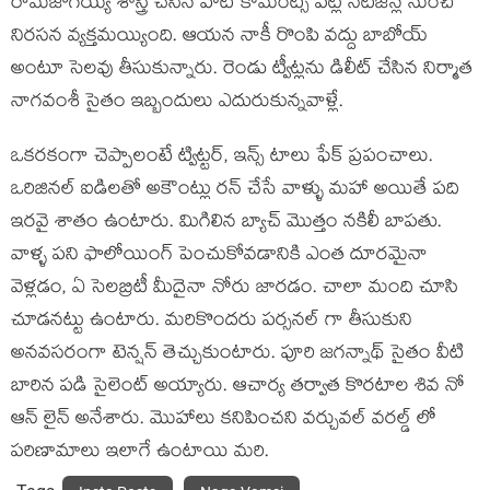
రామజోగయ్య శాస్త్రి చేసిన హాట్ కామెంట్స్ పట్ల నెటిజెన్ల నుంచి
నిరసన వ్యక్తమయ్యింది. ఆయన నాకీ రొంపి వద్దు బాబోయ్
అంటూ సెలవు తీసుకున్నారు. రెండు ట్వీట్లను డిలీట్ చేసిన నిర్మాత
నాగవంశీ సైతం ఇబ్బందులు ఎదురుకున్నవాళ్లే.
ఒకరకంగా చెప్పాలంటే ట్విట్టర్, ఇన్స్ టాలు ఫేక్ ప్రపంచాలు.
ఒరిజినల్ ఐడిలతో అకౌంట్లు రన్ చేసే వాళ్ళు మహా అయితే పది
ఇరవై శాతం ఉంటారు. మిగిలిన బ్యాచ్ మొత్తం నకిలీ బాపతు.
వాళ్ళ పని ఫాలోయింగ్ పెంచుకోవడానికి ఎంత దూరమైనా
వెళ్లడం, ఏ సెలబ్రిటీ మీదైనా నోరు జారడం. చాలా మంది చూసి
చూడనట్టు ఉంటారు. మరికొందరు పర్సనల్ గా తీసుకుని
అనవసరంగా టెన్షన్ తెచ్చుకుంటారు. పూరి జగన్నాథ్ సైతం వీటి
బారిన పడి సైలెంట్ అయ్యారు. ఆచార్య తర్వాత కొరటాల శివ నో
ఆన్ లైన్ అనేశారు. మొహాలు కనిపించని వర్చువల్ వరల్డ్ లో
పరిణామాలు ఇలాగే ఉంటాయి మరి.