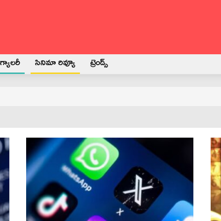
్యాలరీ
సినిమా రివ్యూ
ట్రెండ్స్