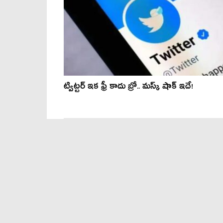
ట్విట్ట‌ర్ ఇక ఫ్రీ కాదు బ్రో.. మ‌స్క్ షాక్ ఇదే!