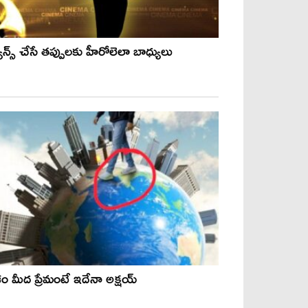
ాన్స్ చేసే తప్పులకు హీరోలెలా బాధ్యులు
శం మీద ప్రేమంటే ఇదేనా అక్షయ్