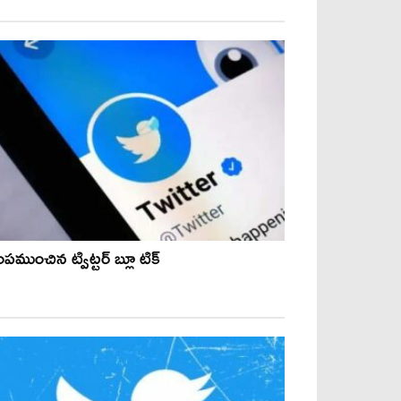
ప‌ముంచిన ట్విట్ట‌ర్ బ్లూ టిక్‌