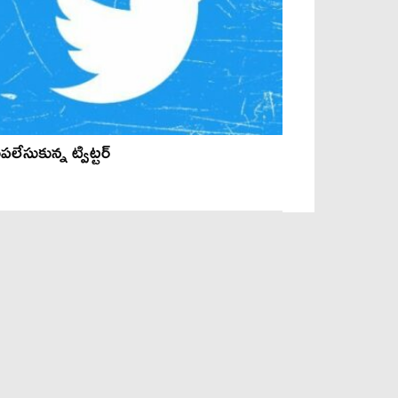
ప‌లేసుకున్న ట్విట్ట‌ర్‌