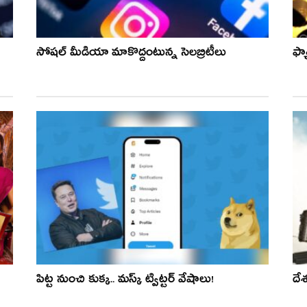
సోషల్ మీడియా మాకొద్దంటున్న సెలబ్రిటీలు
ఫ్య
పిట్ట నుంచి కుక్క‌.. మ‌స్క్ ట్విట్టర్ వేషాలు!
దే