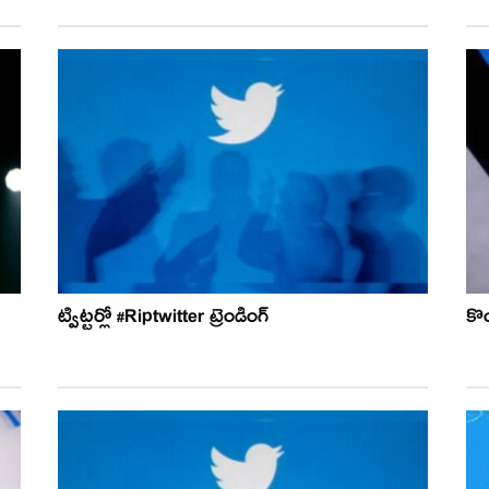
ట్విట్టర్లో #Riptwitter ట్రెండింగ్
కొం