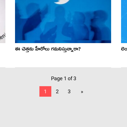
ఈ చెత్తను హీరోలు గమనిస్తున్నారా?
లెం
Page 1 of 3
1
2
3
»