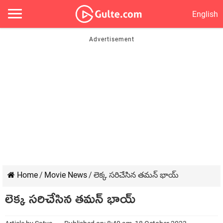
English
Home
/
Movie News
/
లెక్క సరిచేసిన తమన్ భాయ్
లెక్క సరిచేసిన తమన్ భాయ్