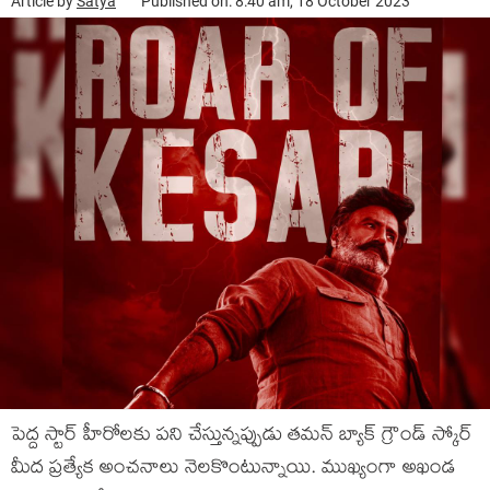
Article by
Satya
Published on: 8:40 am, 18 October 2023
పెద్ద స్టార్ హీరోలకు పని చేస్తున్నప్పుడు తమన్ బ్యాక్ గ్రౌండ్ స్కోర్
మీద ప్రత్యేక అంచనాలు నెలకొంటున్నాయి. ముఖ్యంగా అఖండ