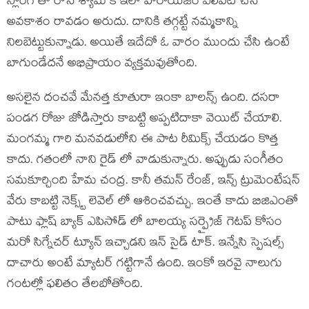
స్లాంగ్ తో రాసే శ్యామ్ కి ఇలా హీరోయిజం ఎలివేట్ చేసే
అవకాశం రావడం అరుదు. దానికి తగ్గట్టే నమ్మకాన్ని
నిలబెట్టుకున్నాడు. అయితే ఇదేదో ఓ వారం ముందు చేసి ఉంటే
బాగుండేదనే అభిప్రాయం వ్యక్తమవుతోంది.
అసలైన దంచవే మేనత్త కూతురా ఇంకా బాలన్స్ ఉంది. దసరా
పండగ రోజు జోడిస్తారు కాబట్టి అప్పటిదాకా వెయిట్ చేయాలి.
మంగమ్మ గారి మనవడులోని ఈ పాట రీమిక్స్ చేయడం కొత్త
కాదు. గతంలో నాని రైడ్ లో వాడుకున్నారు. అప్పుడు సంగీతం
సమకూర్చింది హేమ చంద్ర. కానీ తమన్ రేంజ్, ఇన్స్ ట్రుమెంటేషన్
వేరు కాబట్టి నెక్స్ట్ లెవెల్ లో ఆశించవచ్చు. ఇంతే కాదు బిజిఎంతో
పాటు ఫ్లాష్ బ్యాక్ ఎపిసోడ్ లో బాలయ్య సర్ప్రైజ్ గెటప్ కోసం
మరో సిగ్నేచర్ ట్యూన్ ఇచ్చాడని ఇన్ సైడ్ టాక్. ఇన్నేసి స్పెషల్స్
దాచారు అంటే మ్యాటర్ గట్టిగానే ఉంది. ఇంకో ఇరవై నాలుగు
గంటల్లో ఫలితం తేలబోతోంది.