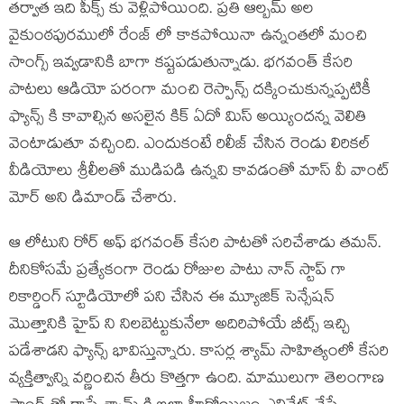
తర్వాత ఇది పీక్స్ కు వెళ్లిపోయింది. ప్రతి ఆల్బమ్ అల
వైకుంఠపురములో రేంజ్ లో కాకపోయినా ఉన్నంతలో మంచి
సాంగ్స్ ఇవ్వడానికి బాగా కష్టపడుతున్నాడు. భగవంత్ కేసరి
పాటలు ఆడియో పరంగా మంచి రెస్పాన్స్ దక్కించుకున్నప్పటికీ
ఫ్యాన్స్ కి కావాల్సిన అసలైన కిక్ ఏదో మిస్ అయ్యిందన్న వెలితి
వెంటాడుతూ వచ్చింది. ఎందుకంటే రిలీజ్ చేసిన రెండు లిరికల్
వీడియోలు శ్రీలీలతో ముడిపడి ఉన్నవి కావడంతో మాస్ వీ వాంట్
మోర్ అని డిమాండ్ చేశారు.
ఆ లోటుని రోర్ అఫ్ భగవంత్ కేసరి పాటతో సరిచేశాడు తమన్.
దీనికోసమే ప్రత్యేకంగా రెండు రోజుల పాటు నాన్ స్టాప్ గా
రికార్డింగ్ స్టూడియోలో పని చేసిన ఈ మ్యూజిక్ సెన్సేషన్
మొత్తానికి హైప్ ని నిలబెట్టుకునేలా అదిరిపోయే బీట్స్ ఇచ్చి
పడేశాడని ఫ్యాన్స్ భావిస్తున్నారు. కాసర్ల శ్యామ్ సాహిత్యంలో కేసరి
వ్యక్తిత్వాన్ని వర్ణించిన తీరు కొత్తగా ఉంది. మాములుగా తెలంగాణ