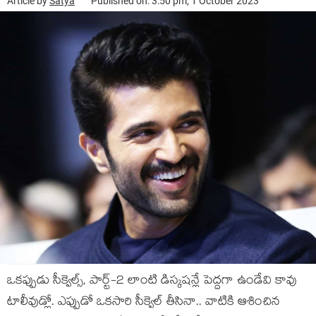
Article by
Satya
Published on: 3:50 pm, 1 October 2023
ఒకప్పుడు సీక్వెల్స్, పార్ట్-2 లాంటి డిస్కషన్లే పెద్దగా ఉండేవి కావు
టాలీవుడ్లో. ఎప్పుడో ఒకసారి సీక్వెల్ తీసినా.. వాటికి ఆశించిన