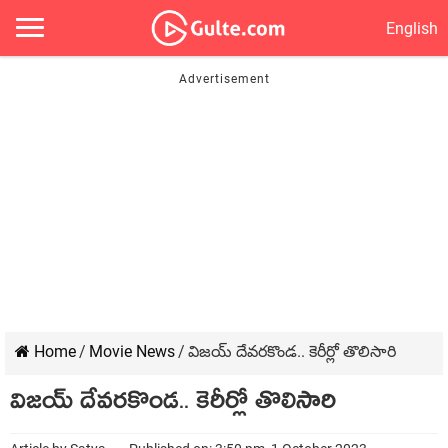
English
Home
/
Movie News
/
విజయ్ దేవరకొండ.. కెరీర్లో తొలిసారి
విజయ్ దేవరకొండ.. కెరీర్లో తొలిసారి