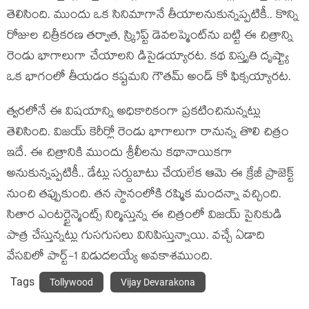
తెలిసింది. ముందు ఒక సినిమాగానే తీయాలనుకున్నప్పటికీ.. కొన్ని
రోజుల చిత్రీకరణ తర్వాత, స్క్రిప్ట్ డెవలప్మెంట్‌ను బట్టి ఈ చిత్రాన్ని
రెండు భాగాలుగా చేయాలని డిసైడయ్యారట. కథ విస్తృతి దృష్ట్యా
ఒక భాగంలో తీయడం కష్టమని గౌతమ్ అండ్ కో ఫిక్సయ్యారట.
త్వరలోనే ఈ విషయాన్ని అధికారికంగా ప్రకటించినున్నట్లు
తెలిసింది. విజయ్ కెరీర్లో రెండు భాగాలుగా రానున్న తొలి చిత్రం
ఇదే. ఈ చిత్రానికి ముందు శ్రీలీలను కథానాయికగా
అనుకున్నప్పటికీ.. డేట్లు సర్దుబాటు చేయలేక ఆమె ఈ క్రేజీ ప్రాజెక్ట్
నుంచి తప్పుకుంది. తన స్థానంలోకి రష్మిక మందన్నా వచ్చింది.
సితార ఎంటర్టైన్మెంట్స్ నిర్మిస్తున్న ఈ చిత్రంలో విజయ్ సైనికుడి
పాత్ర చేస్తున్నట్లు గుసగుసలు వినిపిస్తున్నాయి. వచ్చే ఏడాది
వేసవిలో పార్ట్-1 విడుదలయ్యే అవకాశముంది.
Tags
Tollywood
Vijay Devarakona