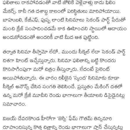
ఫలితాలు రాకపోవడంతో వాటి జోలికే వెళ్లేవాళ్లు కాదు ఫిలిం
మేకర్స్. కానీ గత దశాబ్ద కాలంలో పరిస్థితులు మారిపోయాయి.
బాహుబలి, కేజీఎఫ్, పుష్ప లాంటి సినిమాలు సెకండ్ పార్ట్ పేరుతో
మంచి క్రేజ్ సంపాదించడమే కాక ఊహించని స్థాయిలో ఆదాయం
అందుకోవడంతో అందరికీ వాటి మీద ఆశ పుట్టింది.
తర్వాత సినిమా తీస్తామో లేదో.. ముందు సీక్వెల్ లేదా సెకండ్ పార్ట్
దిశగా హింట్ ఇచ్చేస్తున్నారు. సినిమా ఫలితాన్ని బట్టి కొందరు
కొనసాగింపుగా మరో చిత్రం తీస్తున్నారు. లేదంటే సైలెంట్
అయిపోతున్నారు. ఈ వారం రిలీజైన ‘స్కంద’ సినిమాకు కూడా
సీక్వెల్ అనౌన్స్ చేసిన సంగతి తెలిసిందే. ప్రస్తుతం మేకింగ్ దశలో
ఉన్న మరో క్రేజీ మూవీని రెండు భాగాలుగా తీయాలని డిసైడైనట్లు
సమాచారం.
విజయ్ దేవరకొండ హీరోగా ‘జెర్సీ’ ఫేమ్ గౌతమ్ తిన్ననూరి
రూపొందిస్తున్న కొత్త చిత్రాన్ని రెండు భాగాలుగా ప్లాన్ చేస్తున్నట్లు