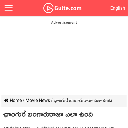
English
Home
/
Movie News
/
ఛాంగురే బంగారురాజా ఎలా ఉంది
ఛాంగురే బంగారురాజా ఎలా ఉంది