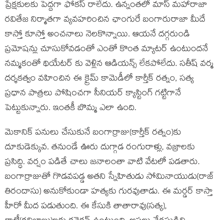
ప్రేక్షకులకు పెద్దగా ఫోకస్ రాలేదు. ఉన్నంతలో మాస్ మహారాజా
రవితేజ నిర్మాతగా వ్యవహరించిన ఛాంగురే బంగారురాజా మీదే
కాస్తో కూస్తో అంచనాలు నెలకొన్నాయి. ఆయనే దగ్గరుండి
ప్రమోషన్లు చూసుకోవడంతో ఎంతో కొంత మ్యాటర్ ఉంటుందనే
నమ్మకంతో థియేటర్ కు వెళ్లిన ఆడియన్స్ లేకపోలేదు. సతీష్ వర్మ
దర్శకత్వం వహించిన ఈ క్రైమ్ కామెడీలో కార్తీక్ రత్నం, సత్య
ప్రధాన పాత్రలు పోషించగా సీనియర్ క్యాస్టింగ్ గట్టిగానే
పెట్టుకున్నారు. ఇంతకీ బొమ్మ ఎలా ఉంది.
మెకానిక్ పనులు చేసుకునే బంగార్రాజు(కార్తీక్ రత్నం)కు
దూకుడెక్కువ. తనుండే ఊరు దుగ్గాడ రంగురాళ్లు, వజ్రాలకు
ప్రసిద్ధి. వర్షం పడితే చాలు జనాలంతా వాటి వేటలో పడతారు.
బంగార్రాజుతో గొడవపడ్డ అతని స్నేహితుడు సోమినాయుడు(రాజ్
తిరందాసు) అనుకోకుండా హత్యకు గురవుతాడు. ఈ మర్డర్ కాస్తా
హీరో మీద పడుతుంది. ఈ కేసుకి తాతారావు(సత్య),