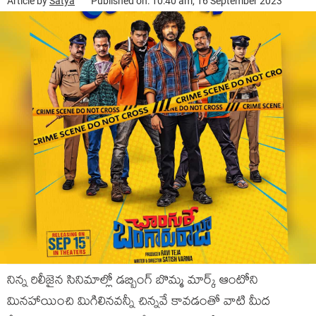
Article by
Satya
Published on: 10:40 am, 16 September 2023
నిన్న రిలీజైన సినిమాల్లో డబ్బింగ్ బొమ్మ మార్క్ ఆంటోని
మినహాయించి మిగిలినవన్నీ చిన్నవే కావడంతో వాటి మీద