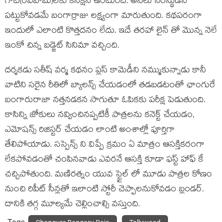
గాటీ(రవిబాబు)లకు కనెక్షన్ ఉంటుంది. అసలు నేరస్థుడిని
పట్టుకోవడమే బంగార్రాజు లక్ష్యంగా మారుతుంది. కథపరంగా
ఇందులో ఎలాంటి కొత్తదనం లేదు. ఇదే తరహా లైన్ తో మొన్న నెలే
ఇంకో చిన్న బడ్జెట్ సినిమా వచ్చింది.
దర్శకడు సతీష్ వర్మ కథనం ప్లస్ కామెడీని నమ్ముకున్నాడు కానీ
వాటిని సరైన రీతిలో బ్యాలన్స్ చేయడంలో తడబడటంతో ఛాంగురే
బంగారురాజా నత్తనడకన సాగుతూ ఓపికకు పరీక్ష పెడుతుంది.
కాసిన్ని జోకులు నవ్వించినప్పటికీ పాత్రలను కనెక్ట్ చేయడం,
ఎమోషన్స్ రిజిస్టర్ చేయడం లాంటి అంశాల్లో పూర్తిగా
తేలిపోయాడు. సస్పెన్స్ ని విప్పే క్రమం ఏ మాత్రం ఆసక్తికరంగా
లేకపోవడంతో చంపినవాడు ఎవరనే ఆసక్తి కూడా ఫస్ట్ హాఫ్ కే
చచ్చిపోతుంది. మణిరత్నం యువ స్టైల్ లో మూడు పాత్రల కోణం
నుంచి రిపీట్ సీన్లతో ఇలాంటి స్టోరీ చెప్పాలనుకోవడం బ్లండర్.
దానికి తగ్గ మూల్యమే చెల్లించాల్సి వస్తుంది.