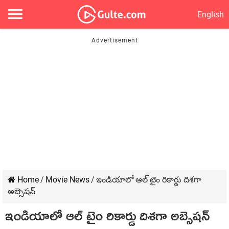
English
Home
/
Movie News
/
ఇండియాలో ఆల్ టైం రికార్డు దిశ‌గా
అబ్సెష‌న్
ఇండియాలో ఆల్ టైం రికార్డు దిశ‌గా అబ్సెష‌న్