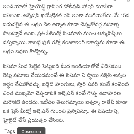
ఇండియాలో హైయెస్ట్ గ్రాసింగ హాలీవుడ్ హార్రర్ మూవీగా
నిలిచింది. అబ్సెష‌న్ థియేట్రిక‌ల్ ర‌న్ ఇంకా ముగియ‌లేదు. మే 15న
విడుద‌లైన ఈ చిత్రం నెల త‌ర్వాత కూడా చెప్పుకోద‌గ్గ వ‌సూళ్లు
సాధిస్తూనే ఉంది. ప్ర‌తి వీకెండ్లో సినిమాకు మంచి ఆక్యుపెన్సీలు
వ‌స్తున్నాయి. కాబ‌ట్టి ఫుల్ ర‌న్లో కంజూరింగ్ రికార్డును కూడా ఈ
చిత్రం బ‌ద్ద‌లు కొట్టొచ్చు.
సినిమా మీద పెట్టిన పెట్టుబ‌డి మీద ఇండియాలోనే ఏడెనిమిది
రెట్లు వ‌సూలు చేయ‌డ‌మంటే ఈ సినిమా ఏ స్థాయి స‌క్సెస్ అన్న‌ది
అర్థం చేసుకోవ‌చ్చు. బ‌డ్జెట్ హంగులు, స్టార్ ప‌వ‌ర్ కంటే కంటెంట్
ఎంత ముఖ్య‌మో చెప్ప‌డానికి అబ్సెష‌న్ కంటే గొప్ప ఉదాహ‌ర‌ణ
మ‌రొక‌టి ఉండ‌దు. ఇటీవ‌ల తెలుగమ్మాయి ఐశ్వ‌ర్యా రాజేష్ కూడా
ఒక ప్రెస్ మీట్లో అబ్సెష‌న్ గురించి ప్ర‌స్తావిస్తూ.. ఈ విష‌యాన్ని
హైలైట్ చేసే ప్ర‌య‌త్నం చేసింది.
Tags
Obsession