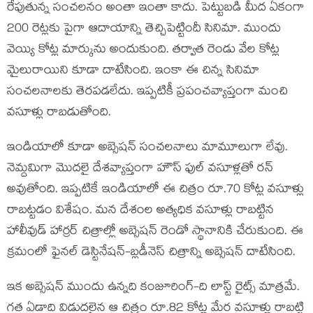
రేపుతున్న సంచ‌ల‌నం అంతా ఇంతా కాదు. పెట్టుబ‌డి మీద ఏకంగా
200 రెట్ల‌కు పైగా ఆదాయాన్ని తెచ్చిపెట్టిందీ సినిమా. ముందు
వెయ్యి కోట్ల మార్కును అందుకుంది. త‌ర్వాత రెండు వేల కోట్ల
మైలురాయిని కూడా దాటేసింది. ఇంకా ఈ చిన్న సినిమా
సంచ‌ల‌నాల‌కు తెర‌ప‌డ‌లేదు. ఇప్ప‌టికీ ప్ర‌పంచ‌వ్యాప్తంగా మంచి
వ‌సూళ్లు రాబ‌డుతోంది.
ఇండియాలో కూడా అబ్సెష‌న్ సంచ‌ల‌నాలు మామూలుగా లేవు.
నెమ్ద‌మిగా మొద‌లై దేశ‌వ్యాప్తంగా హౌస్ ఫుల్ వ‌సూళ్ల‌తో ర‌న్
అవుతోంది. ఇప్ప‌టికే ఇండియాలో ఈ చిత్రం రూ.70 కోట్ల వ‌సూళ్లు
రాబ‌ట్ట‌డం విశేషం. మ‌న దేశంల అత్య‌ధిక వ‌సూళ్లు రాబ‌ట్టిన
హాలీవుడ్ హార్ర‌ర్ చిత్రాల్లో అబ్సెష‌న్ రెండో స్థానానికి చేరుకుంది. ఈ
క్ర‌మంలో ఫైన‌ల్ డెస్టినేష‌న్-బ్ల‌డీనెస్ చిత్రాన్ని అబ్సెష‌న్ దాటేసింది.
ఇక అబ్సెష‌న్ ముందు ఉన్న‌ది కంజూరింగ్-ది లాస్ట్ రైట్స్ మాత్ర‌మే.
గ‌త ఏడాది విడుద‌లైన ఆ చిత్రం రూ.82 కోట్ల మేర వ‌సూళ్లు రాబ‌ట్టి