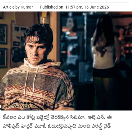
Article by
Kumar
Published on: 11:57 pm, 16 June 2026
కేవ‌లం ప‌ది కోట్ల బ‌డ్జెట్లో తెర‌కెక్కిన సినిమా.. అబ్సెష‌న్. ఈ
హాలీవుడ్ హార్ర‌ర్ మూవీ విడుద‌లైన‌ప్ప‌టి నుంచి వ‌ర‌ల్డ్ వైడ్