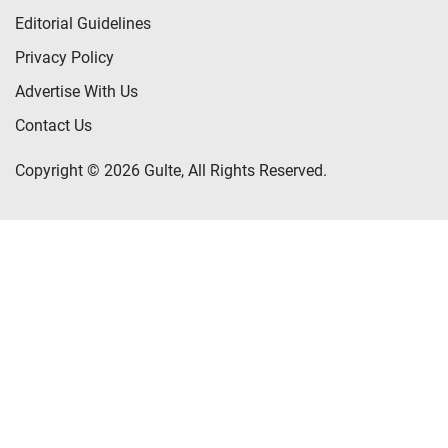
Editorial Guidelines
Privacy Policy
Advertise With Us
Contact Us
Copyright © 2026 Gulte, All Rights Reserved.