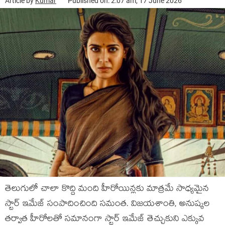
Article by
Kumar
Published on: 2:07 am, 17 June 2026
తెలుగులో చాలా కొద్ది మంది హీరోయిన్ల‌కు మాత్ర‌మే సాధ్య‌మైన
స్టార్ ఇమేజ్ సంపాదించింది స‌మంత‌. విజ‌య‌శాంతి, అనుష్క‌ల
త‌ర్వాత హీరోల‌తో స‌మానంగా స్టార్ ఇమేజ్ తెచ్చుకుని ఎక్కువ