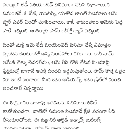
సంఖ్య‌లో లేడీ ఓరియెంటెడ్ సినిమాలు చేసిన క‌థానాయిక
స‌మంత‌నే. ఓ బేబీ, యుట‌ర్న్, య‌శోద లాంటి సినిమాలు ఆమె
స్టార్ ప‌వ‌ర్ ఏంటో చూపించాయి. కానీ శాకుంత‌లం ఆమెకు పెద్ద
షాకే ఇచ్చింది. ఆ త‌ర్వాత సామ్ కెరీర్లో గ్యాప్ వ‌చ్చింది.
దీంతో మ‌ళ్లీ ఆమె లేడీ ఓరియెంటెడ్ సినిమా చేస్తే ఏమాత్రం
స్పంద‌న ఉంటుందో అన్న సందేహాలు క‌లిగాయి. కానీ సామ్
ఇమేజ్ చెక్కు చెద‌ర‌లేద‌ని, ఆమె లీడ్ రోల్ చేసిన‌ సినిమాపై
ప్రేక్ష‌కుల్లో బాగానే ఆస‌క్తి ఉంద‌ని అర్థ‌మ‌వుతోంది. సామ్ కొత్త చిత్రం
మా ఇంటి బంగారం మీద ఇటు ఆడియ‌న్స్, అటు డ్రేట్‌లో మంచి
అంచ‌నాలే ఏర్ప‌డ్డాయి.
ఈ శుక్ర‌వారం దాదాపు అర‌డ‌జ‌ను సినిమాలు రిలీజ్
కాబోతుండ‌గా.. వాటిలో స‌మంత సినిమానే క్రేజ్ ప‌రంగా లీడ్
తీసుకుంటోంది. ఈ చిత్రానికి ఆల్రెడీ అడ్వాన్స్ బుకింగ్స్