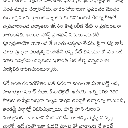
నింపాదిగా నెమ్మదిగా హోంబాలే ఫిలిమ్స్ ఇవ్వడం ఫ్యాన్స్ ఆగ్రహాన్ని
ఎంత మాత్రం చల్లార్చలేదు. వారం రోజులుగా ప్రపంచం మొత్తం
ఈ వార్త మారుమ్రోగుతున్నా తమకు వినిపించనే లేదన్న రీతిలో
వ్యవహరించిన నిర్మాతలు కనీసం కొత్త రిలీజ్ డేట్ ని ప్రకటించినా
బాగుండేది. అయితే పోస్ట్ ప్రొడక్షన్ పనులు ఎప్పటికి
పూర్తవుతాయో యూనిట్ కే అంతు చిక్కడం లేదట. పైగా ఫస్ట్ కాపీ
చూసి పూర్తిగా సంతృప్తి చెందితేనే తప్ప డేట్ విషయంలో ఎలాంటి
మాట ఇవ్వలేనని దర్శకుడు ప్రశాంత్ నీల్ తేల్చి చెప్పడం ఈ
పరిస్థితికి కారణమంటున్నారు.
సరే ఇంత గందరగోళం బజ్ పరంగా మంచి కాదు కాబట్టి నిన్న
హఠాత్తుగా సలార్ డిజిటల్,శాటిలైట్, ఆడియో అన్ని కలిపి 350
కోట్లకు అమ్మేసినట్టుగా వచ్చిన వార్తని తెరపైకి తెచ్చారన్న కామెంట్స్
ఇండస్ట్రీ వర్గాల్లో వినిపిస్తున్నాయి. పోస్ట్ పోన్ గురించి
మాట్లాడుకుంటూ దాని మీద నెగటివ్ గా ఉన్న ఫ్యాన్స్ ని దృష్టి
మరల్చే ఉద్దేశంతో ఇలా ఓటిటి న్యూస్ తో హడావిడి చేశారనే