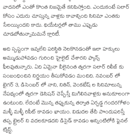
వాదనలో ఎంతో కొంత నిజమైతే కనిపిస్తోంది. ఎందుకంటే సలార్
కోసం ఎదురు చూస్తున్న వాళ్లకు కావాల్సింది సినిమా ఎంతకు
సేలయ్యిందని కాదు. థియేటర్లలో తాము ఎప్పుడు
చూడబోతున్నామమనే క్లారిటీ.
అది స్పష్టంగా ఇవ్వలేని పరిస్థితి నెలకొనడంతో ఇలా హక్కులు
అమ్ముడుపోవడం గురించి హైలైట్ చేశారని ఫ్యాన్స్
ఫీలవుతున్నారు. ఏది ఏమైనా వీలైనంత త్వరగా సలార్ రిలీజ్ కు
సంబంధించిన నిర్ణయం తీసుకోవడం మంచిది. నవంబర్ లో
టైగర్ 3, డిసెంబర్ లో నాని, నితిన్, వెంకటేష్ ల సినిమాలున్న
నేపథ్యంలో త్వరగా డెసిషన్ చెప్పేస్తే మిగిలినవాళ్లకు అనుకూలంగా
ఉంటుంది. లేదంటే మొన్న తప్పుకున్న తర్వాత ఏర్పడ్డ గందరగోళం
మళ్ళీ మళ్ళీ రిపీట్ కావడం ఖాయం. విడుదల తేదీ పొందుపరిస్తే
తప్ప ట్రైలర్ ని వదలకూడదని డిసైడ్ కావడం అన్నింటిలోకి ఫైనల్
ట్విస్ట్.