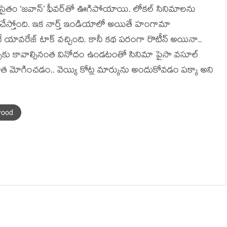
స్ సైతం ‘జవాన్’ ఫీవర్‌తో ఊగిపోయాయి. లోకల్ సినిమాలను
మినేట్ చేస్తోంది. ఇక నార్త్ ఇండియాలో అయితే హంగామా
ే యావరేజ్ టాక్ వచ్చింది. కానీ కథ పరంగా రొటీన్ అయినా..
స్‌కు కావాల్సినంత వినోదం ఉండటంతో సినిమా పైసా వసూల్
ల మోత మోగించడం.. వెయ్యి కోట్ల మార్కును అందుకోవడం పక్కా అని
wood