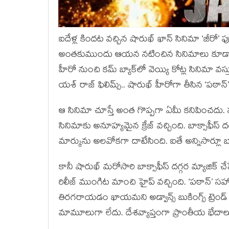
ఐదేళ్ల కిందట వచ్చిన షారుఖ్ ఖాన్ సినిమా ‘జీరో’ 
అంతకుముందు ఆయన నటించిన సినిమాలు కూడా చాల
హీరో నుంచి కమ్ బ్యాక్‌లో వెయ్యి కోట్ల సినిమా వ
యశ్ రాజ్ ఫిలిమ్స్.. షారుఖ్ హీరోగా తీసిన ‘పఠాన్
ఆ సినిమా చూస్తే అంత గొప్పగా ఏమీ కనిపించదు. స
సినిమాకు అనూహ్యమైన క్రేజ్ వచ్చింది. బాక్సాఫీస్ 
మార్కును అలవోకగా దాటేసింది. ఐతే అన్నిసార్లూ బ
కానీ షారుఖ్ మరోసారి బాక్సాఫీస్ దగ్గర మ్యాజిక్ చ
రిలీజ్ ముంగిట మాంచి హైప్ వచ్చింది. ‘పఠాన్’ సహ
తిరగరాయడం ఖాయమని అడ్వాన్స్ బుకింగ్స్ ట్రెండ్
మామూలుగా లేదు. దేశవ్యాప్తంగా ప్రాంతీయ భేదాలు 