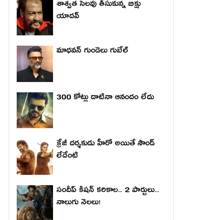
శాశ్వత సెలవు తీసుకున్న బిక్షు
యాదవ్
మాధ‌వ‌న్ గుండెలు గుబేల్‌
300 కోట్లు దాటినా ఆనందం లేదు
క్రేజీ దర్శకుడు హీరో అయితే సౌండ్
లేదేంటి
సందీప్ కిషన్ కరికాల... 2 పార్టులు...
నాలుగు నెలలు!