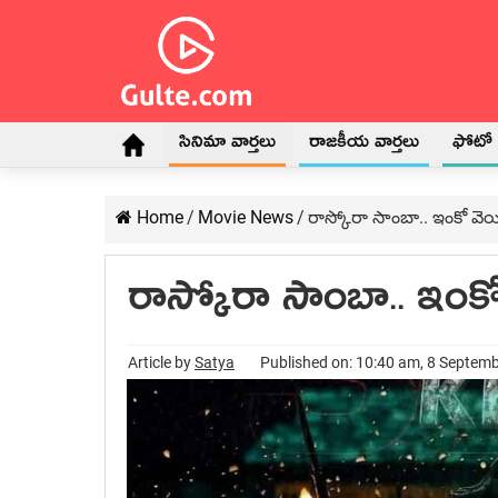
సినిమా వార్తలు
రాజకీయ వార్తలు
ఫోటో గ
Home
/
Movie News
/
రాస్కోరా సాంబా.. ఇంకో వెయ్య
రాస్కోరా సాంబా.. ఇంకో 
Article by
Satya
Published on: 10:40 am, 8 Septem