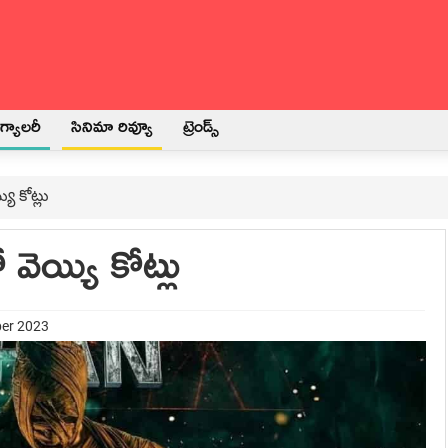
్యాలరీ
సినిమా రివ్యూ
ట్రెండ్స్
ి కోట్లు
వెయ్యి కోట్లు
ber 2023