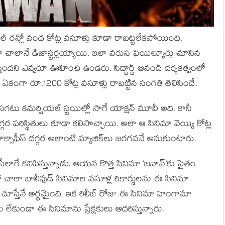
ఫుల్ రన్లో వంద కోట్ల వసూళ్లు కూడా రాబట్టలేకపోయింది.
ానే డిజాస్టర్లయ్యాయి. ఇలా వరుస ఫెయిల్యూర్లు చూసిన
స్తుందని ఎవ్వరూ ఊహించి ఉండరు. సిద్దార్థ్ ఆనంద్ దర్శకత్వంలో
’ ఏకంగా రూ.1200 కోట్ల వసూళ్లు రాబట్టిన సంగతి తెలిసిందే.
గటు కమర్షియల్ స్టయిల్లో సాగే యాక్షన్ మూవీ అది. కానీ
దగ్గర పరిస్థితులు కూడా కలిసొచ్చాయి. అలా ఆ సినిమా వెయ్యి కోట్ల
ాక్సాఫీస్ దగ్గర అలాంటి మ్యాజిక్‌లు జరగవనే అనుకుంటారు.
ేసేలాగే కనిపిస్తున్నాడు. ఆయన కొత్త సినిమా ‘జవాన్’కు సైతం
ా చాలా బాలీవుడ్ సినిమాల వసూళ్ల రికార్డులను ఈ సినిమా
 చూస్తేనే అర్థమైంది. ఇక రిలీజ్ రోజు ఈ సినిమా హంగామా
లేకుండా ఈ సినిమాను ప్రేక్షకులు ఆదరిస్తున్నారు.