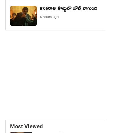
కనకరాజు కొట్టులో బోణీ బాగుంది
4 hours ago
Most Viewed