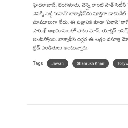
హైదరాబాద్, బెంగళూరు, చెన్నై లాంటి సౌత్ సిటీ
వెనక్కి నెట్టి ‘జవాన్’ బాక్సాఫీస్‌ను పూర్తిగా డా
మామూలుగా లేదు. ఈ చిత్రానికి కూడా ‘పఠాన్’ లాగ
షారుఖ్ అభిమానులతో పాటు మాస్, యాక్షన్ లవర్
అనిపిస్తోంది. బాక్సాఫీస్ దగ్గర ఈ చిత్రం వసూళ్
ట్రేడ్ పండితులు అంటున్నారు.
Tags
Jawan
Shahrukh Khan
Tolly