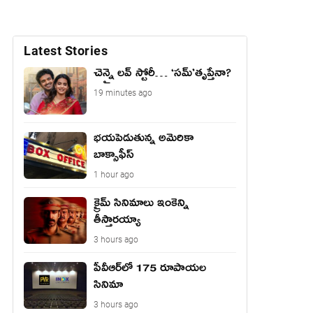
Latest Stories
చెన్నై లవ్ స్టోరీ… ‘సమ్’తృప్తేనా?
19 minutes ago
భయపెడుతున్న అమెరికా
బాక్సాఫీస్
1 hour ago
క్రైమ్ సినిమాలు ఇంకెన్ని
తీస్తారయ్యా
3 hours ago
పీవీఆర్‌లో 175 రూపాయల
సినిమా
3 hours ago