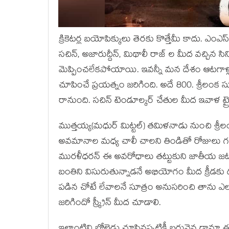
క్రికెటర్ల బయోపిక్కులు తెరకు కొత్తేమీ కాదు. ఎంఎస
సచిన్, అజారుద్దీన్, మిథాలీ రాజ్ ల మీద వచ్చిన సి
మెప్పించలేకపోయాయి. ఇవన్నీ మన దేశం ఆటగాళ్లవే. క
చూపించే ప్రయత్నం జరిగింది. అదే 800. శ్రీలంక సుప్రస
రానుంది. సచిన్ టెండూల్కర్ చేతుల మీద ఇవాళ ట్రైల
ముత్తయ్య(మధుర్ మిట్టల్) తమిళనాడు నుంచి శ్రీ
అవమానాల మధ్య చాలీ చాలని తిండితో రోజులు గడుప
మురళీధరన్ ఈ అవరోధాలు తట్టుకుని జాతీయ జట్టు
బంతిని విసురుతున్నాడనే అభియోగం మీద క్రీడ
పడిన చోటే లేవాలనే సూత్రం అనుసరించి తాను ఎలాం
జరిగిందో స్క్రీన్ మీద చూడాలి.