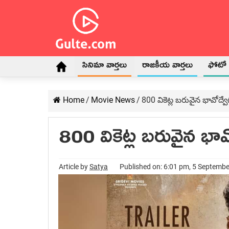
సినిమా వార్తలు
రాజకీయ వార్తలు
ఫోటో గ
Home
/
Movie News
/
800 వికెట్ల బరువైన భావోద్వ
800 వికెట్ల బరువైన భావ
Article by
Satya
Published on: 6:01 pm, 5 Septemb