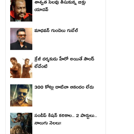
శాశ్వత సెలవు తీసుకున్న బిక్షు
యాదవ్
మాధ‌వ‌న్ గుండెలు గుబేల్‌
క్రేజీ దర్శకుడు హీరో అయితే సౌండ్
లేదేంటి
300 కోట్లు దాటినా ఆనందం లేదు
సందీప్ కిషన్ కరికాల... 2 పార్టులు...
నాలుగు నెలలు!