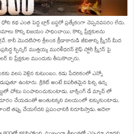
్ ధోని కథ ఎంత పెద్ద బ్లాక్ బస్టరో ప్రత్యేకంగా చెప్పనవసరం లేదు.
నిమాలు కొన్ని విజయం సాధించాయి, కొన్ని ప్రేక్షకులను
ానీ మొదటిసారి శ్రీలంక క్రీడాకారుడి జీవితాన్ని స్క్రీన్ మీద
ిద్ధ స్పిన్నర్ ముత్తయ్య మురళీధరన్ లైఫ్ స్టోరీ స్క్రీన్ పై
ర్ ని ప్రేక్షకుల ముందుకు తీసుకొచ్చారు.
లంకకు వలస వెళ్లిన కుటుంబం. కడు పేదరికంలో ఎన్నో
ుతూ ఉంటారు. క్రికెట్ అంటే విపరీతమైన పిచ్చి ఉన్న
లో చోటు సంపాదించుకుంటాడు. బాక్సింగ్ డే మ్యాచ్ లో
కు దూరం చేయడంతో అంతుచిక్కని వలయంలో చిక్కుకుంటాడు.
టి తప్పు చేయలేదని ప్రపంచానికి నిరూపిస్తాడు. అదెలా