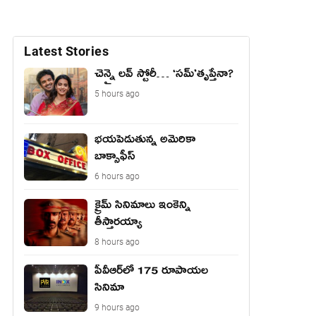
Latest Stories
చెన్నై లవ్ స్టోరీ… ‘సమ్’తృప్తేనా?
5 hours ago
భయపెడుతున్న అమెరికా
బాక్సాఫీస్
6 hours ago
క్రైమ్ సినిమాలు ఇంకెన్ని
తీస్తారయ్యా
8 hours ago
పీవీఆర్‌లో 175 రూపాయల
సినిమా
9 hours ago