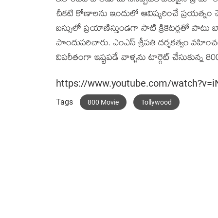
ఇలాంటివి బోలెడు చూసినప్పటికీ బరువైన డ్రామా ఈ
చీకటి కోణాలను ఇందులో ఆవిష్కరించే ప్రయత్నం చ
బస్సులో ప్రయాణిస్తుండగా సాటి క్రికెటర్లతో పా
పొందుపరిచారు. ఎంఎస్ శ్రీపతి దర్శకత్వం వహించగా 
విపరీతంగా ఇష్టపడే వాళ్ళను టార్గెట్ చేసుకున్న 80
https://www.youtube.com/watch?v
Tags
800 Movie
Tollywood