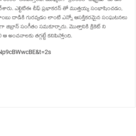
 800లో కనిపిస్తోంది. ముఖ్యంగా శ్రీలంకలో ఎప్పుడూ చూడని
ేశారు. ఎల్టిటిఈ చీఫ్ ప్రభాకరన్ తో ముత్తయ్య సంభాషించడం,
టు బాంబు దాడికి గురవ్వడం లాంటి ఎన్నో ఆసక్తికరమైన సంఘటనలు
జిబ్రాన్ సంగీతం సమకూర్చారు. మొత్తానికి క్రికెట్ ని
0 ఆ అంచనాలకు తగ్గట్టే కనిపిస్తోంది.
=iNp9cBWwcBE&t=2s