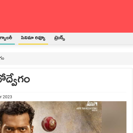
్యాలరీ
సినిమా రివ్యూ
ట్రెండ్స్
ేగం
ోద్వేగం
er 2023