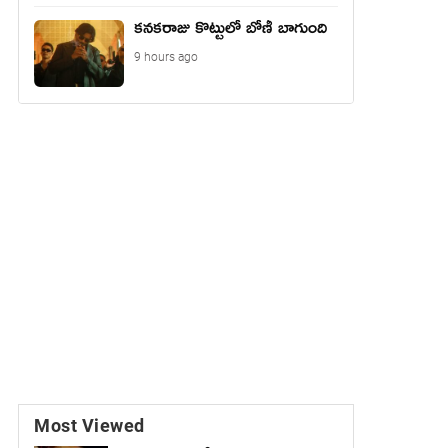
కనకరాజు కొట్టులో బోణీ బాగుంది
9 hours ago
Most Viewed