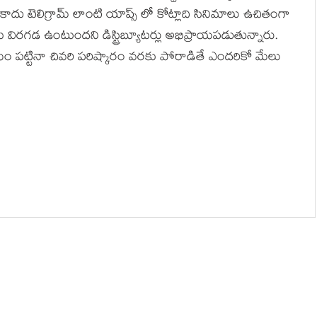
ు టెలిగ్రామ్ లాంటి యాప్స్ లో కోట్లాది సినిమాలు ఉచితంగా
విరగడ ఉంటుందని డిస్ట్రిబ్యూటర్లు అభిప్రాయపడుతున్నారు.
ం పట్టినా చివరి పరిష్కారం వరకు పోరాడితే ఎందరికో మేలు