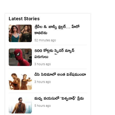
Latest Stories
శ్రీలీల & జాన్వీ థ్రిల్లర్… హీరో
కావలెను
52 minutes ago
500 కోట్లకు స్పైడర్ మ్యాన్
పరుగులు
3 hours ago
డిసి సినిమాలో అంత విశేషముందా
3 hours ago
మధ్య వయసులో ‘విశ్వనాథ్’ ప్రేమ
5 hours ago