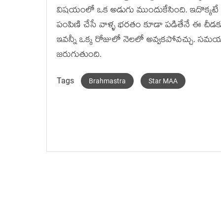
విషయంలో ఒక అడుగు ముందుకేసింది. ఇదొక్కటే కాద
పంపిణి చేసే వాళ్ళ భరతం కూడా పడితేనే ఈ చీడకు 
ఇవన్నీ ఒక్క రోజులో నెలలో అవ్వకపోవచ్చు. సమయ
జరుగుతుంది.
Tags
Brahmastra
Star MAA