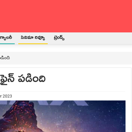
్యాలరీ
సినిమా రివ్యూ
ట్రెండ్స్
 పడింది
 ఫైన్ పడింది
er 2023