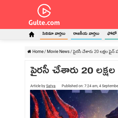
సినిమా వార్తలు
రాజకీయ వార్తలు
ఫోటో గ
Home
/
Movie News
/
పైరసీ చేశారు 20 లక్షల ఫైన్
పైరసీ చేశారు 20 లక్షల
Article by
Satya
Published on: 7:24 am, 4 Septemb