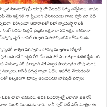
ిన సినిమాటోగ్రఫీ యాక్ట్ లో మొదటి తీర్పు వచ్చేసింది. తాము
ైరసీ చేసి ఇల్లీగల్ గా స్ట్రీమింగ్ చేసినందుకు గాను స్టార్ మా నెట్
ని బాధ్యులుగా పేర్కొంటూ ఆధారాలతో సహా న్యాయస్థానానికి
ఎం సింగ్ సదరు మిర్రర్ సైట్లకు అక్షరాలా 20 లక్షల జరిమానా
పేర్కొన్న స్టార్ ఛానల్ తర్వాత మరికొన్నింటిని జోడించింది.
ప్పటికీ శాశ్వత పరిష్కారం దొరక్క నిర్మాతలు కోట్లలో
ుతుండగానే హెచ్డిని లీక్ చేయడంతో హఠాత్తుగా ఓటిటి స్ట్రీమింగ్
రిలీజ్ ఏదున్నా సరే మార్నింగ్ షో పడ్డాక సాయంత్రం లోపు మంచి
్లో ఉన్నాయి. విదేశీ సర్వర్ల ద్వారా వీటిని ఆపరేట్ చేయడంతో
మంతో ఖచ్చితంగా మార్పు ఉంటుందని బాలీవుడ్ వర్గాలు
ు ఓపిక చాలా అవసరం. అధిక సందర్భాల్లో ఎలాగూ బిజినెస్
చాలా మంది ముందుకు రారు. కానీ స్టార్ నెట్ వర్క్ మాత్రం ఈ