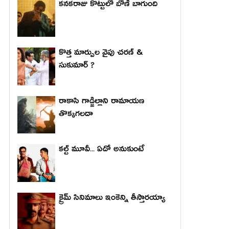
కనకరాజు కొట్టులో బోణీ బాగుంది
కొత్త మార్పుల వైపు చరణ్ &
సుకుమార్ ?
రాకాసి గాడ్జిల్లాని రామాయణ
తొక్కగలదా
కల్ట్ మూవీ... ఏదో అనుకుంటే
క్రైమ్ సినిమాలు ఇంకెన్ని తీస్తారయ్యా