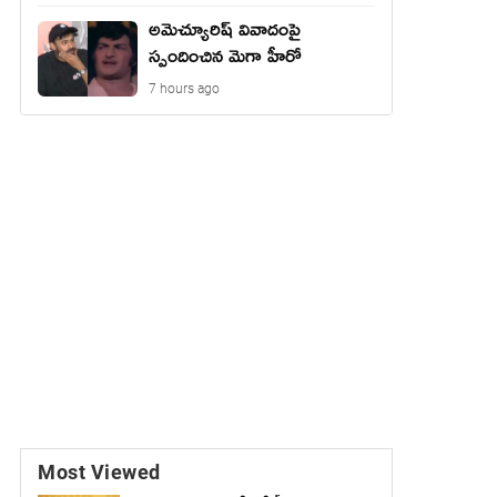
అమెచ్యూరిష్ వివాదంపై
స్పందించిన మెగా హీరో
7 hours ago
Most Viewed