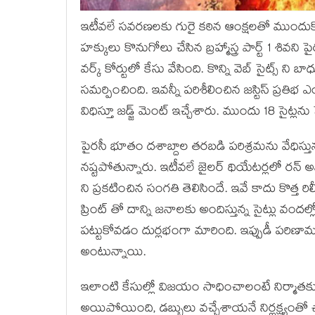
ఇటీవలే సవరణలకు గురై కఠిన ఆంక్షలతో ముందుకొచ్చ
హక్కులు కొనుగోలు చేసిన బ్రహ్మాస్త్ర పార్ట్ 1 శివని ప
వర్క్ కోర్టులో కేసు వేసింది. కొన్ని వెబ్ సైట్స్ 
సమర్పించింది. ఇవన్నీ పరిశీలించిన జస్టిస్ ప్రతిభ 
విధిస్తూ జడ్జ్ మెంట్ ఇచ్చేశారు. ముందు 18 సైట్లను 
పైరసీ భూతం దశాబ్దాల తరబడి పరిశ్రమను వేధిస్తున్న
నష్టపోతున్నారు. ఇటీవలే జైలర్ థియేటర్లలో రన్ అవ
ని ప్రకటించిన సంగతి తెలిసిందే. ఇవే కాదు కొత్త 
ప్రింట్ తో దాన్ని జనాలకు అందిస్తున్న సైట్లు వందల
పట్టుకోవడం దుర్లభంగా మారింది. ఇప్పుడీ పరిణా
అంటున్నాయి.
ఇలాంటి కేసుల్లో విజయం సాధించాలంటే నిర్మాతక
అయిపోయింది, డబ్బులు వచ్చేశాయనే నిర్లక్ష్యంతో 