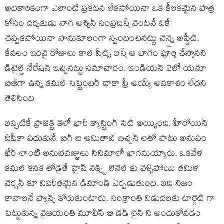
అధికారికంగా ఎలాంటి ప్రకటన లేకపోయినా ఒక కీలకమైన పాత్ర
కోసం దర్శకుడు నాగ అశ్విన్ సంప్రదిస్తే వెంటనే ఓకే
చెప్పకపోయినా సానుకూలంగా స్పందించినట్టు చెన్నై అప్డేట్.
కేవలం ఇరవై రోజులు కాల్ షీట్స్ ఇస్తే ఆ భాగం పూర్తి చేస్తానని
డిటైల్డ్ నేరేషన్ ఇచ్చినట్టు సమాచారం. ఇండియన్ 2లో యమా
బిజీగా ఉన్న కమల్ సెప్టెంబర్ దాకా ఫ్రీ అయ్యే అవకాశం లేదని
తెలిసింది
ఇప్పటికే ప్రాజెక్ట్ కెలో భారీ క్యాస్టింగ్ సెట్ అయ్యింది. హీరోయిన్
దీపీకా పదుకునే, బిగ్ బి అమితాబ్ బచ్చన్ లతో పాటు అనుపం
ఖేర్ లాంటి అనుభవజ్ఞులు సినిమాలో భాగమయ్యారు. ఒకవేళ
కమల్ కనక తోడైతే హైప్ నెక్స్ట్ లెవెల్ కు వెళ్ళిపోయి తమిళ
వెర్షన్ కూ విపరీతమైన డిమాండ్ ఏర్పడుతుంది. ఇది నిజం
కావాలనే ఫ్యాన్స్ కోరుకుంటారు. సంక్రాంతి విడుదలకు టార్గెట్ గా
పెట్టుకున్న వైజయంతి మూవీస్ ఆ డెడ్ లైన్ ని అందుకోవడం