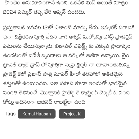
కొంచెం అనుమానంగానే ఉంది. ఒకవేళ మిస్ అయితే మాత్రం
2024 సమ్మర్ తప్ప వేరే ఆప్షన్ ఉండదు.
ప్రస్తుతానికి జనవరి 12లో ఎలాంటి మార్పు లేదు. ఇప్పటికే సగానికి
పైగా చిత్రీకరణ పూర్తి చేసిన నాగ అశ్విన్ మరోవైపు పోస్ట్ ప్రొడక్షన్
పనులను చేయిస్తున్నారు. విజువల్ ఎఫెక్ట్స్ కు ఎక్కువ ప్రాధాన్యం
ఉండటంతో విదేశీ బృందాలు ఆ వర్క్ లో బిజీగా ఉన్నాయి. టైం
ట్రావెల్ బ్యాక్ డ్రాప్ లో పూర్తిగా స్కైఫై థ్రిల్లర్ గా రూపొంతుతున్న
ప్రాజెక్ట్ కెలో ప్రభాస్ పాత్ర సూపర్ హీరో తరహాలో అతీతమైన
శక్తులతో ఉంటుందట. దిశా పటాని కూడా ఇందులో భాగమైన
సంగతి తెలిసిందే. మొత్తానికి ప్రాజెక్ట్ కె క్యాస్టింగ్ దెబ్బకే ఓ వంద
కోట్లు అదనంగా బిజినెస్ రాబట్టేలా ఉంది
Tags
Kamal Haasan
Project K