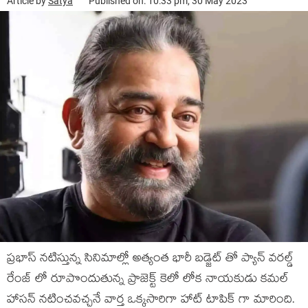
Article by
Satya
Published on: 10:33 pm, 30 May 2023
ప్రభాస్ నటిస్తున్న సినిమాల్లో అత్యంత భారీ బడ్జెట్ తో ప్యాన్ వరల్డ్
రేంజ్ లో రూపొందుతున్న ప్రాజెక్ట్ కెలో లోక నాయకుడు కమల్
హాసన్ నటించవచ్చనే వార్త ఒక్కసారిగా హాట్ టాపిక్ గా మారింది.