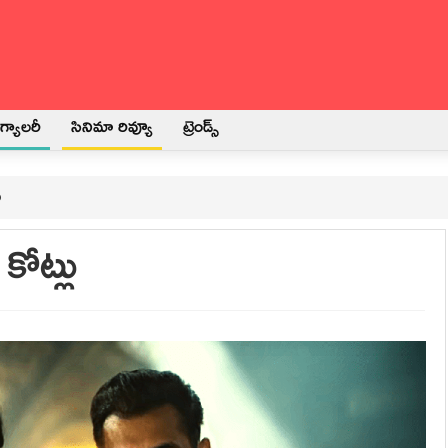
్యాలరీ
సినిమా రివ్యూ
ట్రెండ్స్
ు
కోట్లు
3