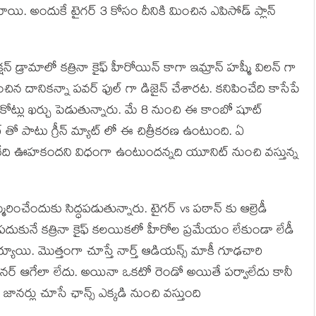
ాయి. అందుకే టైగర్ 3 కోసం దీనికి మించిన ఎపిసోడ్ ప్లాన్
 డ్రామాలో కత్రినా కైఫ్ హీరోయిన్ కాగా ఇమ్రాన్ హష్మీ విలన్ గా
పించిన దానికన్నా పవర్ ఫుల్ గా డిజైన్ చేశారట. కనిపించేది కాసేపే
కోట్లు ఖర్చు పెడుతున్నారు. మే 8 నుంచి ఈ కాంబో షూట్
్ తో పాటు గ్రీన్ మ్యాట్ లో ఈ చిత్రీకరణ ఉంటుంది. ఏ
ారనేది ఊహకందని విధంగా ఉంటుందన్నది యూనిట్ నుంచి వస్తున్న
మరించేందుకు సిద్ధపడుతున్నారు. టైగర్ vs పఠాన్ కు ఆల్రెడీ
ా పదుకునే కత్రినా కైఫ్ కలయికలో హీరోల ప్రమేయం లేకుండా లేడీ
య్యాయి. మొత్తంగా చూస్తే నార్త్ ఆడియన్స్ మాకీ గూఢచారి
ానర్ ఆగేలా లేదు. అయినా ఒకటో రెండో అయితే పర్వాలేదు కానీ
ానర్లు చూసే ఛాన్స్ ఎక్కడి నుంచి వస్తుంది