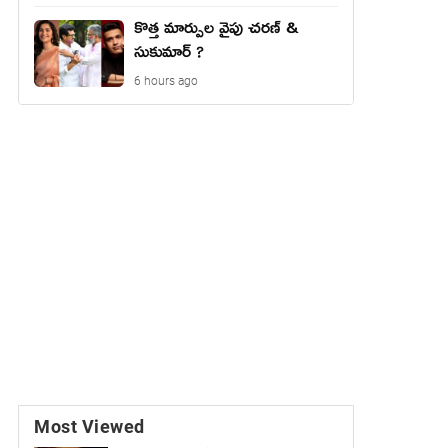
కొత్త మార్పుల వైపు చరణ్ &
సుకుమార్ ?
6 hours ago
Most Viewed