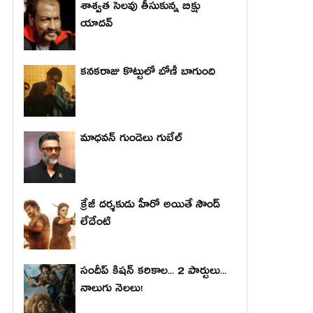
శాశ్వత సెలవు తీసుకున్న బిక్షు
యాదవ్
కనకరాజు కొట్టులో బోణీ బాగుంది
మాధ‌వ‌న్ గుండెలు గుబేల్‌
క్రేజీ దర్శకుడు హీరో అయితే సౌండ్
లేదేంటి
సందీప్ కిషన్ కరికాల... 2 పార్టులు...
నాలుగు నెలలు!