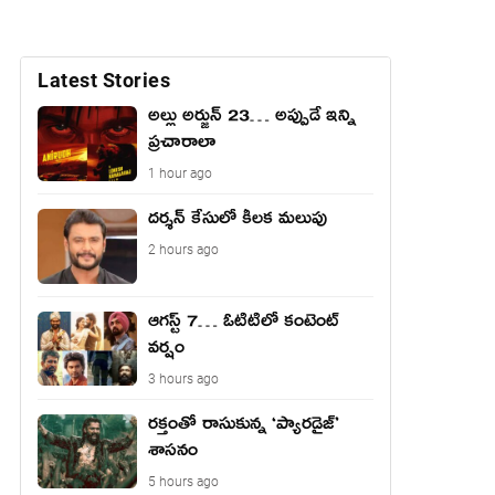
Latest Stories
అల్లు అర్జున్ 23… అప్పుడే ఇన్ని
ప్రచారాలా
1 hour ago
దర్శన్ కేసులో కీలక మలుపు
2 hours ago
ఆగస్ట్ 7… ఓటిటిలో కంటెంట్
వర్షం
3 hours ago
రక్తంతో రాసుకున్న ‘ప్యారడైజ్’
శాసనం
5 hours ago