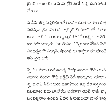
టైగర్ గా భాయ్ జాన్ ఎంట్రీకి థియేటర్లు ఊగిపోయ
చేశారు.
మనీష్ శర్మ దర్శకత్వంలో రూపొందుతున్న ఈ యాక్షన్
నటిస్తున్నాడు. షారుఖ్ క్యారెక్టర్ ని పఠాన్ లో చూ
అయినా కేవలం ఆ ఒక్క బ్లాక్ కోసమే అక్షరాలా 35 
జరపబోతున్నారు. దీని కోసం ప్రత్యేకంగా వేసిన సెట
సందర్భంలో సల్మాన్, షారుఖ్ లు ఇద్దరూ కలుస్త
ఇన్ సైడ్ టాక్
స్పై సినిమాల మీద ఆదిత్య చోప్రా వందల కోట్లు కుమ్
మూడు వందల కోట్ల బడ్జెట్ రెడీ అయ్యింది. దీపిక
స్పై మూవీ తీసేందుకు ప్రణాళికలు ఇప్పటికే సిద్ధమ
సినిమాలు వద్దు బాబోయ్ అనేదాకా యష్ రాజ్ బ్య
సంవత్సరాల తరబడి వీటినే తీసుకుంటూ పోతే కొత్త జ