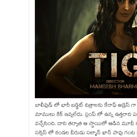
బాలీవుడ్ లో భారీ బడ్జెట్ చిత్రాలకు కేరాఫ్ అడ్రెస్
మాములు కిక్ ఇవ్వలేదు. స్లంప్ లో ఉన్న ఉత్తరాది
వచ్చేసింది. దాని తర్వాత ఆ స్థాయిలో ఆడిన మూవ
సక్సెస్ లో కండల వీరుడు సల్మాన్ ఖాన్ పావు గంట క