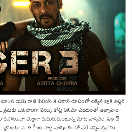
 గా మారిన యష్ రాజ్ ఫిలింస్ కి పఠాన్ రూపంలో దక్కిన బ్లాక్ బస్టర్
 పరిశ్రమకు ఒక్కసారిగా వెయ్యి కోట్ల సినిమా పడటంతో ఉత్సాహం
ీ రాకపోయినా మెల్లగా కుదురుకుంటున్న మాట వాస్తవం. పఠాన్
్యామియో ఎంత కీలక పాత్ర పోషించిందో వేరే చెప్పనక్కర్లేదు.