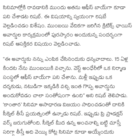
సినిమాల్లోకి రావడానికి ముందు అతను ఆఫీస్ బాయ్‌గా కూడా
పని చేశాడట రిషబ్. ఈ విషయాన్ని స్వయంగా రిషబే
వెల్లడించడం విశేషం. ముంబయి వేదికగా జరిగిన క్రిటిక్స్ ఛాయిస్
అవార్డుల కార్యక్రమంలో పురస్కారం అందుకున్న సందర్భంగా
రిషబ్ ఆసక్తికర విషయం వెల్లడించాడు.
“ఈ అవార్డుకు నన్ను ఎంపిక చేసినందుకు ధన్యవాదాలు. 15 ఏళ్ల
కిందట నేను ముంబయికి వచ్చాను. వెస్ట్ అంధేరీలో ఒక నిర్మాణ
సంస్థలో ఆఫీస్ బాయ్‌గా పని చేశాను. మళ్లీ ఇప్పుడు ఒక
దర్శకుడు, నటుడిగా ఇక్కడికి వచ్చి ఇంత గొప్ప అవార్డును
అందుకోవడం చాలా సంతోషంగా ఉంది” అని రిషబ్ తెలిపాడు.
‘కాంతార’ సినిమా అసాధారణ విజయం సాధించడంతో దానికి
సీక్వెల్ తీసే ప్రయత్నంలో ఉన్నాడు రిషబ్. ఇప్పుడు ప్రి ప్రొడక్షన్
వర్క్ జరుగుతోంది. సీక్వెల్ మీద ఉన్న అంచనాల్ని బట్టి చూస్తే
సరిగ్గా తీస్తే అది వెయ్యి కోట్ల సినిమా కూడా అయ్యేందుకు