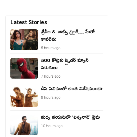
Latest Stories
శ్రీలీల & జాన్వీ థ్రిల్లర్… హీరో
కావలెను
5 hours ago
500 కోట్లకు స్పైడర్ మ్యాన్
పరుగులు
7 hours ago
డిసి సినిమాలో అంత విశేషముందా
8 hours ago
మధ్య వయసులో ‘విశ్వనాథ్’ ప్రేమ
10 hours ago