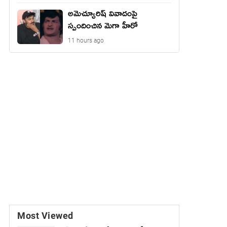
అమెచ్యూరిష్ వివాదంపై
స్పందించిన మెగా హీరో
11 hours ago
Most Viewed