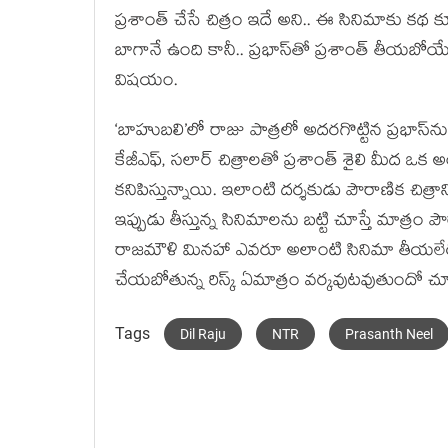
ప్రశాంత్ చేసే చిత్రం ఇదే అని.. ఈ సినిమాకు క
బాగానే ఉంది కానీ.. ప్రభాస్‌తో ప్రశాంత్ తీయబోయే
విషయం.
‘బాహుబలి’లో రాజు పాత్రలో అదరగొట్టిన ప్రభాస్‌న
కేజీఎఫ్, సలార్ చిత్రాలతో ప్రశాంత్ శైలి మీద ఒక 
కనిపిస్తున్నాయి. ఇలాంటి దర్శకుడు పౌరాణిక చిత
ఇప్పుడు తీస్తున్న సినిమాలను బట్టి చూస్తే మా
రాజమౌళి మినహా ఎవరూ అలాంటి సినిమా తీయలేరనే 
చేయబోతున్న రిస్క్ ఏమాత్రం వర్కవుటవుతుందో చూ
Tags
Dil Raju
NTR
Prasanth Neel