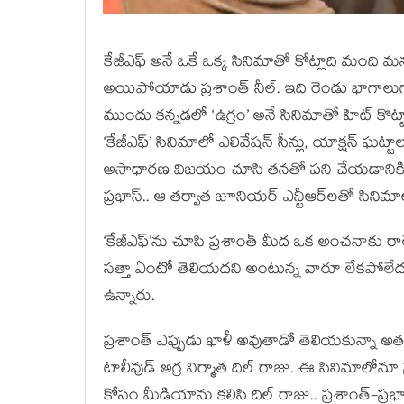
కేజీఎఫ్ అనే ఒకే ఒక్క సినిమాతో కోట్లాది మంది మన
అయిపోయాడు ప్రశాంత్ నీల్. ఇది రెండు భాగాలుగా
ముందు కన్నడలో ‘ఉగ్రం’ అనే సినిమాతో హిట్ కొట్ట
‘కేజీఎఫ్’ సినిమాలో ఎలివేషన్ సీన్లు, యాక్షన్ ఘట
అసాధారణ విజయం చూసి తనతో పని చేయడానికి ఇండ
ప్రభాస్.. ఆ తర్వాత జూనియర్ ఎన్టీఆర్‌లతో సినిమా
‘కేజీఎఫ్’ను చూసి ప్రశాంత్ మీద ఒక అంచనాకు రాలేమన
సత్తా ఏంటో తెలియదని అంటున్న వారూ లేకపోలేదు.
ఉన్నారు.
ప్రశాంత్ ఎప్పుడు ఖాళీ అవుతాడో తెలియకున్నా అతడిక
టాలీవుడ్ అగ్ర నిర్మాత దిల్ రాజు. ఈ సినిమాలోన
కోసం మీడియాను కలిసి దిల్ రాజు.. ప్రశాంత్-ప్రభ