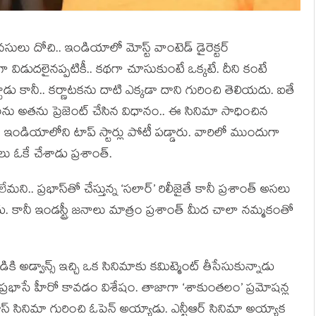
సులు దోచి.. ఇండియాలో మోస్ట్ వాంటెడ్ డైరెక్టర్
 విడుదలైనప్పటికీ.. కథగా చూసుకుంటే ఒక్కటే. దీని కంటే
ాడు కానీ.. కర్ణాటకను దాటి ఎక్కడా దాని గురించి తెలియదు. ఐతే
్టాలను అతను ప్రెజెంట్ చేసిన విధానం.. ఈ సినిమా సాధించిన
ియాలోని టాప్ స్టార్లు పోటీ పడ్డారు. వారిలో ముందుగా
లు ఓకే చేశాడు ప్రశాంత్.
ి.. ప్రభాస్‌తో చేస్తున్న ‘సలార్’ రిలీజైతే కానీ ప్రశాంత్ అసలు
 కానీ ఇండస్ట్రీ జనాలు మాత్రం ప్రశాంత్ మీద చాలా నమ్మకంతో
ి అడ్వాన్స్ ఇచ్చి ఒక సినిమాకు కమిట్మెంట్ తీసేసుకున్నాడు
ూ ప్రభాసే హీరో కావడం విశేషం. తాజాగా ‘శాకుంతలం’ ప్రమోషన్ల
ాస్ సినిమా గురించి ఓపెన్ అయ్యాడు. ఎన్టీఆర్ సినిమా అయ్యాక