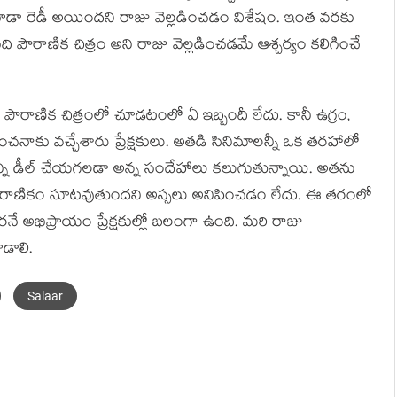
థ కూడా రెడీ అయిందని రాజు వెల్లడించడం విశేషం. ఇంత వరకు
ది పౌరాణిక చిత్రం అని రాజు వెల్లడించడమే ఆశ్చర్యం కలిగించే
ు పౌరాణిక చిత్రంలో చూడటంలో ఏ ఇబ్బందీ లేదు. కానీ ఉగ్రం,
అంచనాకు వచ్చేశారు ప్రేక్షకులు. అతడి సినిమాలన్నీ ఒక తరహాలో
్రాన్ని డీల్ చేయగలడా అన్న సందేహాలు కలుగుతున్నాయి. అతను
త్రం పౌరాణికం సూటవుతుందని అస్సలు అనిపించడం లేదు. ఈ తరంలో
అభిప్రాయం ప్రేక్షకుల్లో బలంగా ఉంది. మరి రాజు
డాలి.
Salaar