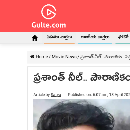
సినిమా వార్తలు
రాజకీయ వార్తలు
ఫోటో గ
Home
/
Movie News
/
ప్రశాంత్ నీల్.. పౌరాణికం.. 
ప్రశాంత్ నీల్.. పౌరాణిక
Article by
Satya
Published on: 6:07 am, 13 April 20