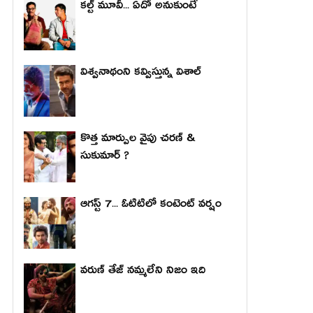
కల్ట్ మూవీ... ఏదో అనుకుంటే
విశ్వనాథంని కవ్విస్తున్న విశాల్
కొత్త మార్పుల వైపు చరణ్ &
సుకుమార్ ?
ఆగస్ట్ 7... ఓటిటిలో కంటెంట్ వర్షం
వరుణ్ తేజ్ నమ్మలేని నిజం ఇది