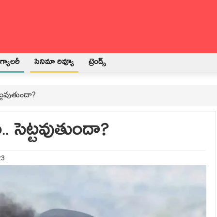
్యాలరీ
సినిమా రివ్యూ
ట్రెండ్స్
సెట్టవుతుందా?
ం.. సెట్టవుతుందా?
23