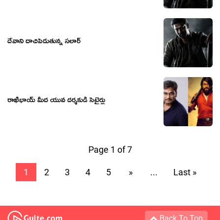
దేవాని దాచిపెడుతున్న సలార్
రాఖీభాయ్ మీద యువ దర్శకుడి సెటైర్లు
Page 1 of 7
1
2
3
4
5
»
...
Last »
Back To Top