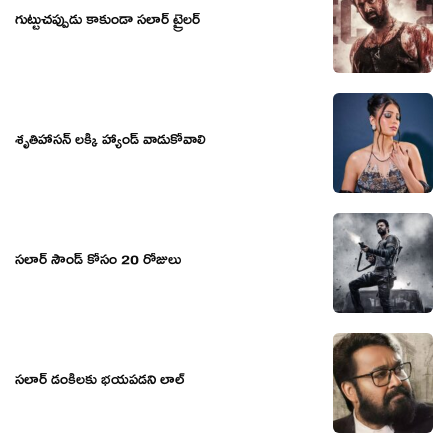
గుట్టుచప్పుడు కాకుండా సలార్ ట్రైలర్
శృతిహాసన్ లక్కీ హ్యాండ్ వాడుకోవాలి
సలార్ సౌండ్ కోసం 20 రోజులు
సలార్ డంకీలకు భయపడని లాల్