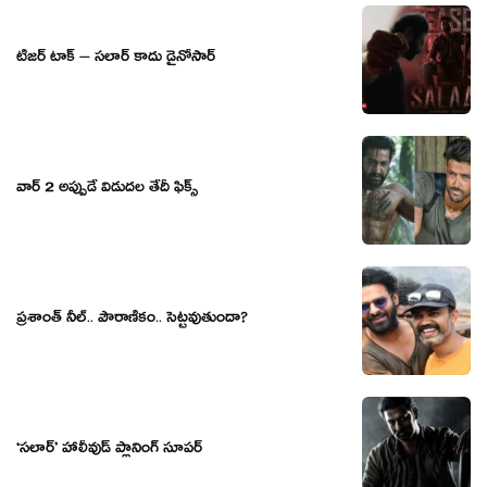
టీజర్ టాక్ – సలార్ కాదు డైనోసార్
వార్ 2 అప్పుడే విడుదల తేదీ ఫిక్స్
ప్రశాంత్ నీల్.. పౌరాణికం.. సెట్టవుతుందా?
‘సలార్’ హాలీవుడ్ ప్లానింగ్ సూపర్