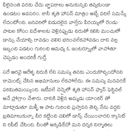
వీలైనంత వరకు చేదు జ్ఞాపకాలు అనుకున్నవి తవ్వకుండా
ఉండటం అవసరం. కానీ శృతి హాసన్ మాత్రం అబ్బే వదిలే సమస్యే
లేదంటోంది. జనవరిలో విడుదలైన వాల్తేరు వీరయ్యలో రెండు
పాటల కోసం విదేశాలకు వెళ్లినప్పుడు చిరుతో కలిసి మంచులో
డాన్సు చేయాల్సి రావడం చలిని భరించలేకపోవడం దాని వల్ల
ఇబ్బంది పడటం గురించి ఆమధ్య ఓ ఇంటర్వ్యూలో వాపోతూ
చెప్పడం అందరికీ గుర్తే.
సరే ఆరవై ఆరేళ్ళ చిరుకి లేని సమస్య తనకు ఎందుకొచ్చిందోనని
కామెంట్స్ చేసిన అభిమానులు లేకపోలేదు. ఈ సమస్య మనవరకే
పరిమితమయ్యింది. ఇటీవలే చెన్నైలో శృతి హాసన్ ఫ్యాన్ ఫెస్టివల్
అనే ప్రోగ్రాం చేశారు. దానికి వెళ్లిన అమ్మడు యాంకర్ తో
మాట్లాడుతూ మళ్ళీ ఆ పాట గురించి ప్రస్తావన తెచ్చి నేను వద్దని
బ్రతిమాలుకున్నా చీర కట్టించి చలిలో డాన్స్ చేయించారని క్యాసెట్
ని రిపీట్ చేసింది. దీంతో అక్కడికేదో మన దర్శక నిర్మాతలు