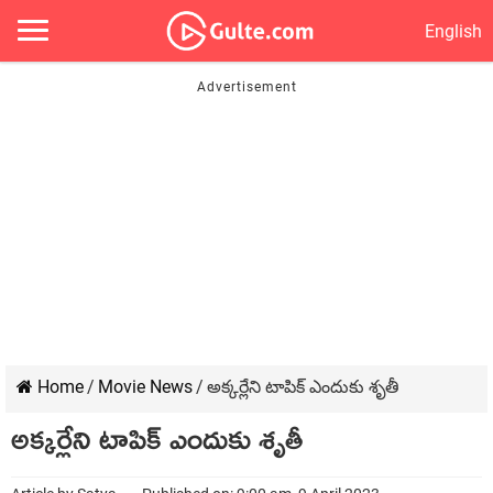
English
Home
/
Movie News
/
అక్కర్లేని టాపిక్ ఎందుకు శృతీ
అక్కర్లేని టాపిక్ ఎందుకు శృతీ