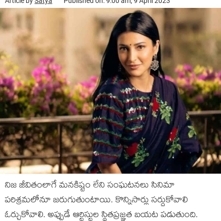
Article by
Satya
Published on: 9:00 am, 9 April 2023
నిజ జీవితంలాగే మనకిష్టం లేని సంఘటనలు సినిమా
పరిశ్రమలోనూ జరుగుతుంటాయి. కొన్నిసార్లు సర్దుకోవాలి
ఓర్చుకోవాలి. అప్పుడే ఆర్టిస్టుల స్థితప్రజ్ఞత బయట పడుతుంది.