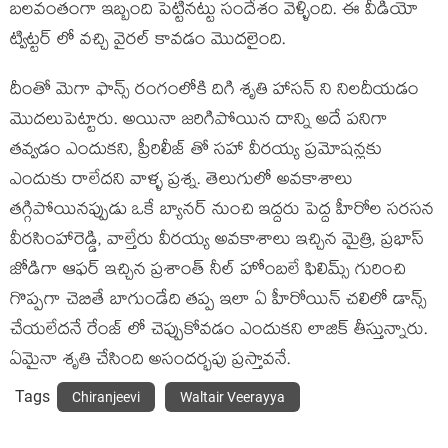
బలవంతంగా ఇబ్బంది పెట్టినట్టు సందేశం వెళ్ళింది. ఈ వీడియో
ట్విట్టర్ లో వచ్చి వైరల్ కావడం మొదలైంది.
దీంతో మెగా ఫాన్స్ రంగంలోకి దిగి శృతి హాసన్ ని నిలదీయడం
మొదలుపెట్టారు. అయినా జరిగిపోయిన దాన్ని అదే పనిగా
తవ్వడం ఎందుకని, ప్రీరిలీజ్ తో సహా వీరయ్య ప్రమోషన్లకు
ఎందుకు రాలేదని వాళ్ళ ప్రశ్న. తెలుగులో అవకాశాలు
తగ్గిపోయినప్పుడు ఒకే బ్యానర్ నుంచి ఇద్దరు పెద్ద హీరోల సరసన
వీరసింహారెడ్డి, వాల్తేరు వీరయ్య అవకాశాలు ఇచ్చిన మైత్రి, ప్రభాస్
జోడిగా ఆఫర్ ఇచ్చిన ప్రశాంత్ నీల్ హోంబలే ఫిలిమ్స్ గురించి
గొప్పగా చెబితే బాగుండేది తప్ప ఇలా ఏ హీరోయిన్ చలిలో డాన్స్
చేయలేదనే రేంజ్ లో చెప్పుకోవడం ఎందుకని లాజిక్ తీస్తున్నారు.
ఏమైనా శృతి చేసింది అసందర్భపు ప్రస్తావనే.
Tags
Chiranjeevi
Waltair Veerayya