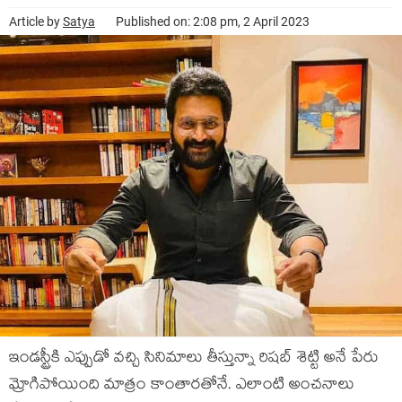
Article by
Satya
Published on: 2:08 pm, 2 April 2023
ఇండస్ట్రీకి ఎప్పుడో వచ్చి సినిమాలు తీస్తున్నా రిషబ్ శెట్టి అనే పేరు
మ్రోగిపోయింది మాత్రం కాంతారతోనే. ఎలాంటి అంచనాలు