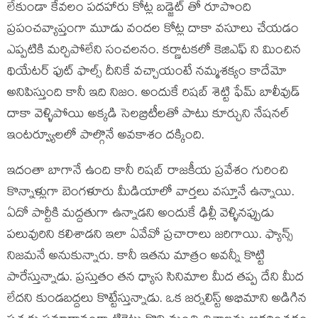
లేకుండా కేవలం పదహారు కోట్ల బడ్జెట్ తో రూపొంది
ప్రపంచవ్యాప్తంగా మూడు వందల కోట్ల దాకా వసూలు చేయడం
ఎప్పటికి మర్చిపోలేని సంచలనం. కర్ణాటకలో కెజిఎఫ్ ని మించిన
థియేటర్ ఫుట్ ఫాల్స్ దీనికే వచ్చాయంటే నమ్మశక్యం కాదేమో
అనిపిస్తుంది కానీ ఇది నిజం. అందుకే రిషబ్ శెట్టి ఫేమ్ బాలీవుడ్
దాకా వెళ్ళిపోయి అక్కడి సెలబ్రిటీలతో పాటు కూర్చుని నేషనల్
ఇంటర్వ్యూలలో పాల్గొనే అవకాశం దక్కింది.
ఇదంతా బాగానే ఉంది కానీ రిషబ్ రాజకీయ ప్రవేశం గురించి
కొన్నాళ్లుగా బెంగళూరు మీడియాలో వార్తలు వస్తూనే ఉన్నాయి.
ఏదో పార్టీకి మద్దతుగా ఉన్నాడని అందుకే ఢిల్లీ వెళ్ళినప్పుడు
పలువురిని కలిశాడని ఇలా ఏవేవో ప్రచారాలు జరిగాయి. ఫ్యాన్స్
నిజమనే అనుకున్నారు. కానీ ఇతను మాత్రం అవన్నీ కొట్టి
పారేస్తున్నాడు. ప్రస్తుతం తన ధ్యాస సినిమాల మీద తప్ప దేని మీద
లేదని కుండబద్దలు కొట్టేస్తున్నాడు. ఒక జర్నలిస్ట్ అభిమాని అడిగిన