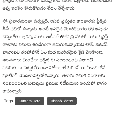
ప్రశ్నకు సమాధానంగా టికెట్లు కొని మంచి చిత్రాలను ఆదరించడం
తప్ప ఇంకేం కోరుకోవడం లేదని తేల్చేశాడు.
సో ప్రచారమంతా ఉత్తుత్తిదే. రిషబ్ ప్రస్తుతం కాంతారకు ప్రీక్వెల్
తీసే పనిలో ఉన్నాడు. అంటే అసలైన మొదటిభాగం కథ ఇప్పుడు
చెప్పబోతున్నాడన్న మాట. ఇటీవలే లొకేషన్ల వేటతో పాటు స్క్రిప్ట్
తాలూకు పనులు శరవేగంగా జరుగుతున్నాయని టాక్. కెజిఎఫ్,
బాహుబలి తరహాలోనే దీని మీద విపరీతమైన క్రేజ్ నెలకొంది.
అంచనాలు మించేలా బడ్జెట్ కు సంబంధించి ఎలాంటి
పరిమితులు పెట్టుకోకుండా హోంబాలే ఫిలింస్ ఈ ఏడాదిలోనే
షూటింగ్ మొదలుపెట్టబోతున్నారు. తెలుగు తమిళ రంగాలకు
సంబంధించిన పలువురు ప్రముఖ నటీనటులు ఇందులో భాగం
కానున్నారు
Tags
Kantara Hero
Rishab Shetty