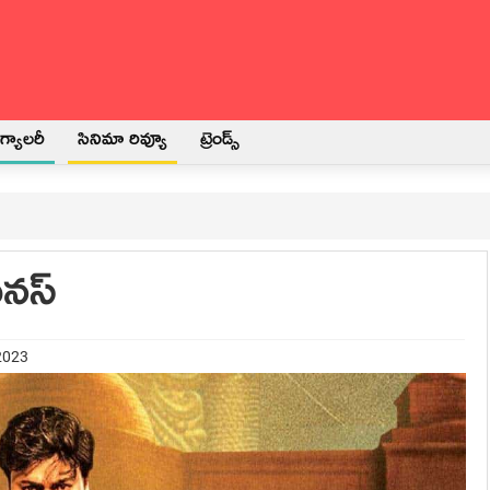
్యాలరీ
సినిమా రివ్యూ
ట్రెండ్స్
ైనస్
 2023