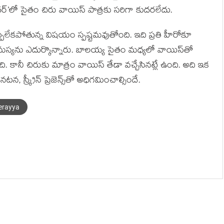
దర్’లో సైతం చిరు వాయిస్ పాత్రకు సరిగా కుదరలేదు.
ప్పలేకపోతున్న విషయం స్పష్టమవుతోంది. ఇది ప్రతి హీరోకూ
మస్యను ఎదుర్కొన్నారు. బాలయ్య సైతం మధ్యలో వాయిస్‌తో
ి. కానీ చిరుకు మాత్రం వాయిస్ తేడా వచ్చేసినట్లే ఉంది. అది ఇక
్క్రీన్ ప్రెజెన్స్‌తో అధిగమించాల్సిందే.
erayya