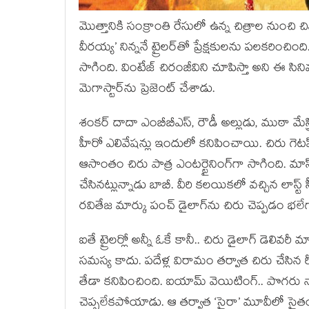
మొత్తానికి సంక్రాంతి రేసులో ఉన్న చిత్రాల నుంచి చివ
వీరయ్య’ నిన్ననే ట్రైలర్‌తో ప్రేక్షకులను పలకరించ
సాగింది. వింటేజ్ చిరంజీవిని చూపిస్తా అని ఈ సిన
మెగాస్టార్‌ను ప్రెజెంట్ చేశాడు.
శంకర్ దాదా ఎంబీబీఎస్, రౌడీ అల్లుడు, ముఠా మేస్త్
హీరో ఎలివేషన్లు ఇందులో కనిపించాయి. చిరు గెటప
ఆసాంతం చిరు పాత్ర ఎంటర్టైనింగ్‌గా సాగింది. మాస్
చేసినట్లున్నాడు బాబీ. వీరి కలయికలో వచ్చిన లాస్ట్ స
రవితేజ మార్కు పంచ్ డైలాగ్‌ను చిరు చెప్పడం భలే
ఐతే ట్రైలర్లో అన్నీ ఓకే కానీ.. చిరు డైలాగ్ డెలివ
సమస్య కాదు. పదేళ్ల విరామం తర్వాత చిరు చేసిన 
తేడా కనిపించింది. ఐయామ్ వెయిటింగ్.. పొగరు న
చెప్పలేకపోయాడు. ఆ తర్వాత ‘సైరా’ మూవీలో సైతం ‘