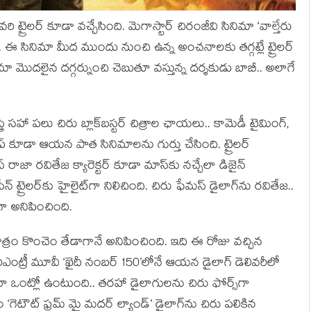
రి ట్రైలర్ కూడా వచ్చేసింది. మెగాస్టార్ చిరంజీవి సినిమా ‘వాల్తేరు
ింది. ఈ సినిమా మీద ముందు నుంచి ఉన్న అంచనాలకు తగ్గట్లే ట్రైలర్
ిమా మొదలైన దగ్గర్నుంచి చెబుతూ వస్తున్న దర్శకుడు బాబీ.. అలాగే
రి సహా పలు చిరు బ్లాక్‌బస్టర్ చిత్రాల ఛాయలు.. కామెడీ టైమింగ్,
్ కూడా ఆయన పాత సినిమాలను గుర్తు చేసింది. ట్రైలర్
 రాజా రవితేజ క్యారెక్టర్ కూడా మాస్‌కు నచ్చేలా డిజైన్
ీన్ ట్రైలర్‌కు హైలైట్‌గా నిలిచింది. చిరు ఫేమస్ డైలాగ్‌ను రవితేజ..
గా అనిపించింది.
రీ మాత్రం కొంచెం తేడాగానే అనిపించింది. ఇది ఈ రోజు వచ్చిన
రీఎంట్రీ మూవీ ‘ఖైదీ నంబర్ 150’లోనే ఆయన డైలాగ్ డెలివరీలో
ా ఒంట్లో ఉంటుంది.. తరహా డైలాగులను చిరు ఫోర్స్‌గా
గెటౌట్ ఫ్రమ్ మై మదర్ ల్యాండ్’ డైలాగ్‌ను చిరు పలికిన