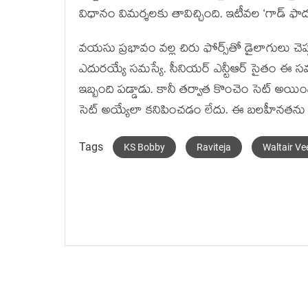
విధానం విమర్శలకు తావిచ్చింది. ఇటీవల ‘గాడ్ ఫా
వయసు ప్రభావం వల్ల చిరు ఫోర్స్‌తో డైలాగులు చె
ఎదురయ్యే సమస్యే. సీనియర్ ఎన్టీఆర్ సైతం ఈ స
ఇబ్బంది పడ్డాడు. కానీ తర్వాత కొంచెం సెట్ అయింద
సెట్ అయ్యేలా కనిపించడం లేదు. ఈ బలహీనతను నటన, స
Tags
KS Bobby
Raviteja
Waltair Ve