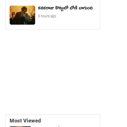
కనకరాజు కొట్టులో బోణీ బాగుంది
5 hours ago
Most Viewed