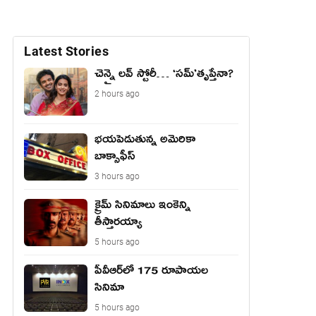
Latest Stories
చెన్నై లవ్ స్టోరీ… ‘సమ్’తృప్తేనా?
2 hours ago
భయపెడుతున్న అమెరికా
బాక్సాఫీస్
3 hours ago
క్రైమ్ సినిమాలు ఇంకెన్ని
తీస్తారయ్యా
5 hours ago
పీవీఆర్‌లో 175 రూపాయల
సినిమా
5 hours ago