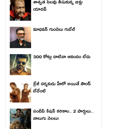
శాశ్వత సెలవు తీసుకున్న బిక్షు
యాదవ్
మాధ‌వ‌న్ గుండెలు గుబేల్‌
300 కోట్లు దాటినా ఆనందం లేదు
క్రేజీ దర్శకుడు హీరో అయితే సౌండ్
లేదేంటి
సందీప్ కిషన్ కరికాల... 2 పార్టులు...
నాలుగు నెలలు!