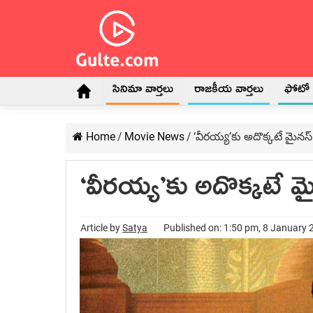
సినిమా వార్తలు
రాజకీయ వార్తలు
ఫోటో గ
Home
/
Movie News
/
‘వీరయ్య’కు అదొక్కటే మైనస్
‘వీరయ్య’కు అదొక్కటే మ
Article by
Satya
Published on: 1:50 pm, 8 January