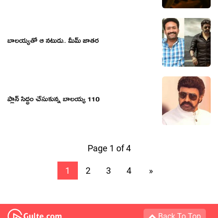
బాలయ్యతో ఆ నటుడు.. మీమ్ జాతర
ప్లాన్ సిద్ధం చేసుకున్న బాలయ్య 110
Page 1 of 4
1
2
3
4
»
Back To Top