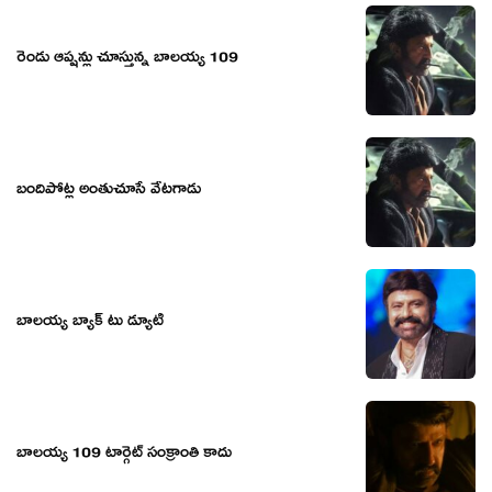
రెండు ఆప్షన్లు చూస్తున్న బాలయ్య 109
బందిపోట్ల అంతుచూసే వేటగాడు
బాలయ్య బ్యాక్ టు డ్యూటీ
బాలయ్య 109 టార్గెట్ సంక్రాంతి కాదు