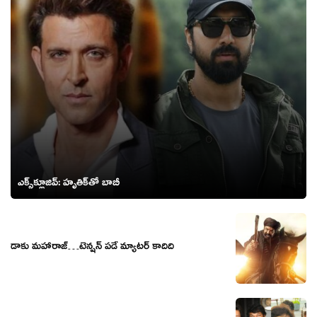
ఎక్స్‌క్లూజివ్: హృతిక్‌తో బాబీ
డాకు మహారాజ్…టెన్షన్ పడే మ్యాటర్ కాదిది