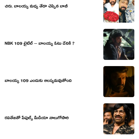
చిరు, బాలయ్య మధ్య తేడా చెప్పిన బాబీ
NBK 109 టైటిల్ – బాలయ్య ఓటు దేనికి ?
బాలయ్య 109 ఎందుకు ఆలస్యమవుతోంది
రవితేజతో పీపుల్స్ మీడియా నాలుగోసారి