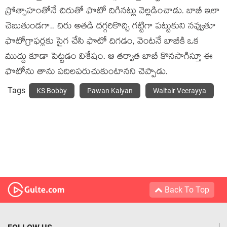
ప్రోత్సాహంతోనే చిరుతో ఫొటో దిగినట్లు వెల్లడించాడు. బాబీ ఇలా
చెబుతుండగా.. చిరు అతడి దగ్గరికొచ్చి గట్టిగా పట్టుకుని నవ్వుతూ
ఫొటోగ్రాఫర్లకు సైగ చేసి ఫొటో దిగడం, వెంటనే బాబీకి ఒక
ముద్దు కూడా పెట్టడం విశేషం. ఆ తర్వాత బాబీ కొనసాగిస్తూ ఈ
ఫొటోను తాను పదిలపరుచుకుంటానని చెప్పాడు.
Tags
KS Bobby
Pawan Kalyan
Waltair Veerayya
Back To Top