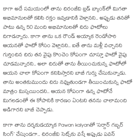
కాగా అదే సమయంలో తాను చిరంజీవి బ్లడ్ బ్యాంక్‌లో మిగతా
అభిమానులతో కలిసి రక్తం ఇవ్వడానికి వెళ్లానని.. అప్పుడు తనతో
పాటు ఉన్న 50 మంది అభిమానులతో చిరు ఫొటోలు
దిగాడన్నారు. కాగా తాను ఒక రౌండ్ అయ్యాక రెండోసారి
ఆయనతో ఫొటో కోసం వెళ్లానని.. ఐతే తాను మళ్లీ వచ్చానని
గుర్తించిన చిరు తన వైపు కొంచెం కోపంగా చూస్తూ ఫొటో వైపు
చూడమన్నారని.. అలా చిరుతో తాను తీయించుకున్న ఫొటోలో
ఆయన చాలా కోపంగా కనిపిస్తారని బాబీ గుర్తు చేసుకున్నాడు.
తాను అంతకుముందు చిరు నవ్వుతుండగా తీయించుకున్న ఫొటో
మాత్రం మిస్సయిందని.. ఆయన కోపంగా ఉన్న ఫొటోనే
మిగలడంతో ఈ కోపానికి కారణం ఏంటని తనను చాలామంది
అడిగారని బాబీ చెప్పాడు.
కాగా తాను దర్శకుడయ్యాక Pawan kalyanతో ‘సర్దార్ గబ్బర్
సింగ్’ చేస్తుండగా.. చిరంజీవి సెట్స్‌కు వస్తే అప్పుడు పవన్