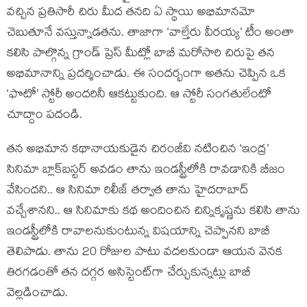
వచ్చిన ప్రతిసారీ చిరు మీద తనది ఏ స్థాయి అభిమానమో
చెబుతూనే వస్తున్నాడతను. తాజాగా ‘వాల్తేరు వీరయ్య’ టీం అంతా
కలిసి పాల్గొన్న గ్రాండ్ ప్రెస్ మీట్లో బాబీ మరోసారి చిరుపై తన
అభిమానాన్ని ప్రదర్శించాడు. ఈ సందర్భంగా అతను చెప్పిన ఒక
‘ఫొటో’ స్టోరీ అందరినీ ఆకట్టుకుంది. ఆ స్టోరీ సంగతులేంటో
చూద్దాం పదండి.
తన అభిమాన కథానాయకుడైన చిరంజీవి నటించిన ‘ఇంద్ర’
సినిమా బ్లాక్‌బస్టర్ అవడం తాను ఇండస్ట్రీలోకి రావడానికి బీజం
వేసిందని.. ఆ సినిమా రిలీజ్ తర్వాత తాను హైదరాబాద్
వచ్చేశానని.. ఆ సినిమాకు కథ అందించిన చిన్నికృష్ణను కలిసి తాను
ఇండస్ట్రీలోకి రావాలనుకుంటున్న విషయాన్ని చెప్పానని బాబీ
తెలిపాడు. తాను 20 రోజుల పాటు వదలకుండా ఆయన వెనక
తిరగడంతో తన దగ్గర అసిస్టెంట్‌గా చేర్చుకున్నట్లు బాబీ
వెల్లడించాడు.