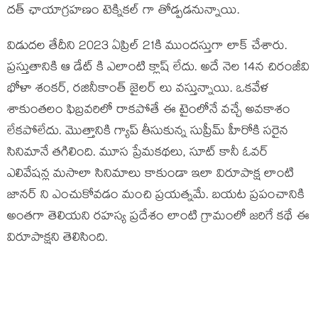
దత్ ఛాయాగ్రహణం టెక్నికల్ గా తోడ్పడనున్నాయి.
విడుదల తేదీని 2023 ఏప్రిల్ 21కి ముందస్తుగా లాక్ చేశారు.
ప్రస్తుతానికి ఆ డేట్ కి ఎలాంటి క్లాష్ లేదు. అదే నెల 14న చిరంజీవి
భోళా శంకర్, రజినీకాంత్ జైలర్ లు వస్తున్నాయి. ఒకవేళ
శాకుంతలం ఫిబ్రవరిలో రాకపోతే ఈ టైంలోనే వచ్చే అవకాశం
లేకపోలేదు. మొత్తానికి గ్యాప్ తీసుకున్న సుప్రీమ్ హీరోకి సరైన
సినిమానే తగిలింది. మూస ప్రేమకథలు, సూట్ కానీ ఓవర్
ఎలివేషన్ల మసాలా సినిమాలు కాకుండా ఇలా విరూపాక్ష లాంటి
జానర్ ని ఎంచుకోవడం మంచి ప్రయత్నమే. బయట ప్రపంచానికి
అంతగా తెలియని రహస్య ప్రదేశం లాంటి గ్రామంలో జరిగే కథే ఈ
విరూపాక్షని తెలిసింది.