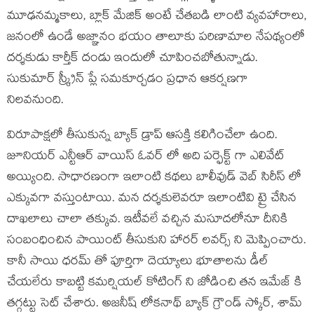
మూఢనమ్మకాలు, బ్లాక్ మేజిక్ అంటే చేతబడి లాంటి వ్యవహారాలు,
జనంలో ఉండే అజ్ఞానం భయం తాలూకు పరిణామాల నేపథ్యంలో
దర్శకుడు కార్తీక్ దండు ఇందులో చూపించబోతున్నాడు.
సుకుమార్ స్క్రీన్ ప్లే సమకూర్చడం ప్రధాన ఆకర్షణగా
నిలవనుంది.
విరూపాక్షలో తీసుకున్న బ్యాక్ డ్రాప్ ఆసక్తి కలిగించేలా ఉంది.
జూనియర్ ఎన్టీఆర్ వాయిస్ ఓవర్ లో అది పర్ఫెక్ట్ గా ఎలివేట్
అయ్యింది. సాధారణంగా ఇలాంటి కథలు బాలీవుడ్ వెబ్ సిరీస్ లో
ఎక్కువగా వస్తుంటాయి. మన దర్శకులెవరూ ఇలాంటివి ట్రై చేసిన
దాఖలాలు చాలా తక్కువ. ఇటీవలే వచ్చిన మసూదలోనూ దీనికి
సంబంధించిన పాయింట్ తీసుకుని హారర్ లవర్స్ ని మెప్పించారు.
కానీ సాయి ధరమ్ తో పూర్తిగా దెయ్యాలు భూతాలను డీల్
చేయలేరు కాబట్టి కమర్షియల్ కోటింగ్ ని జోడించి తన ఇమేజ్ కి
తగ్గట్టు సెట్ చేశారు. అజనీష్ లోకనాథ్ బ్యాక్ గ్రౌండ్ స్కోర్, శామ్