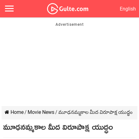
English
Home
/
Movie News
/
మూఢనమ్మకాల మీద విరూపాక్ష యుద్ధం
మూఢనమ్మకాల మీద విరూపాక్ష యుద్ధం