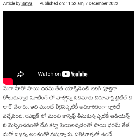
Article by
Satya
Published on: 11:52 am, 7 December 2022
మెగా హీరో సాయి ధరమ్ తేజ్ యాక్సిడెంట్ జరిగి పూర్తిగా
కోలుకున్నాక షూటింగ్ లో పాల్గొన్న సినిమాకు విరూపాక్ష టైటిల్ ని
లాక్ చేశారు. ఇది ముందే లీకైనప్పటికీ అధికారికంగా క్లారిటీ
వచ్చేసింది. రిపబ్లిక్ లో మంచి కాన్సెప్ట్ తీసుకున్నప్పటికీ ఆడియన్స్
ని మెప్పించడంతో దేవ కట్టా ఫెయిలవ్వడంతో సాయి ధరమ్ తేజ్
మరో విభిన్న అంశంతో వస్తున్నాడు. పల్లెటూళ్ళలో ఉండే