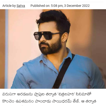
Article by
Satya
Published on: 5:08 pm, 3 December 2022
వరుసగా అరడజను ఫ్లాపుల తర్వాత ‘చిత్రలహరి’ సినిమాతో
కొంచెం ఉపశమనం పొందాడు సాయిధరమ్ తేజ్. ఆ తర్వాత