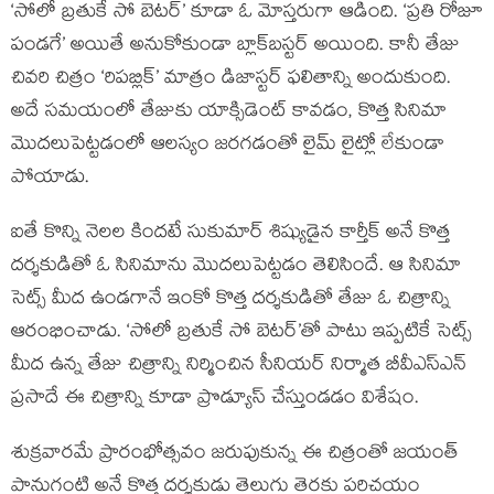
‘సోలో బ్రతుకే సో బెటర్’ కూడా ఓ మోస్తరుగా ఆడింది. ‘ప్రతి రోజూ
పండగే’ అయితే అనుకోకుండా బ్లాక్‌బస్టర్ అయింది. కానీ తేజు
చివరి చిత్రం ‘రిపబ్లిక్’ మాత్రం డిజాస్టర్ ఫలితాన్ని అందుకుంది.
అదే సమయంలో తేజుకు యాక్సిడెంట్ కావడం, కొత్త సినిమా
మొదలుపెట్టడంలో ఆలస్యం జరగడంతో లైమ్ లైట్లో లేకుండా
పోయాడు.
ఐతే కొన్ని నెలల కిందటే సుకుమార్ శిష్యుడైన కార్తీక్ అనే కొత్త
దర్శకుడితో ఓ సినిమాను మొదలుపెట్టడం తెలిసిందే. ఆ సినిమా
సెట్స్ మీద ఉండగానే ఇంకో కొత్త దర్శకుడితో తేజు ఓ చిత్రాన్ని
ఆరంభించాడు. ‘సోలో బ్రతుకే సో బెటర్‌’తో పాటు ఇప్పటికే సెట్స్
మీద ఉన్న తేజు చిత్రాన్ని నిర్మించిన సీనియర్ నిర్మాత బీవీఎస్ఎన్
ప్రసాదే ఈ చిత్రాన్ని కూడా ప్రొడ్యూస్ చేస్తుండడం విశేషం.
శుక్రవారమే ప్రారంభోత్సవం జరుపుకున్న ఈ చిత్రంతో జయంత్
పానుగంటి అనే కొత్త దర్శకుడు తెలుగు తెరకు పరిచయం