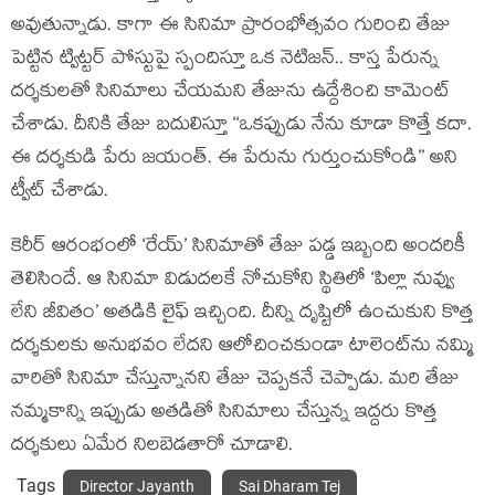
అవుతున్నాడు. కాగా ఈ సినిమా ప్రారంభోత్సవం గురించి తేజు
పెట్టిన ట్విట్టర్ పోస్టుపై స్పందిస్తూ ఒక నెటిజన్.. కాస్త పేరున్న
దర్శకులతో సినిమాలు చేయమని తేజును ఉద్దేశించి కామెంట్
చేశాడు. దీనికి తేజు బదులిస్తూ ‘‘ఒకప్పుడు నేను కూడా కొత్తే కదా.
ఈ దర్శకుడి పేరు జయంత్. ఈ పేరును గుర్తుంచుకోండి’’ అని
ట్వీట్ చేశాడు.
కెరీర్ ఆరంభంలో ‘రేయ్’ సినిమాతో తేజు పడ్డ ఇబ్బంది అందరికీ
తెలిసిందే. ఆ సినిమా విడుదలకే నోచుకోని స్థితిలో ‘పిల్లా నువ్వు
లేని జీవితం’ అతడికి లైఫ్ ఇచ్చింది. దీన్ని దృష్టిలో ఉంచుకుని కొత్త
దర్శకులకు అనుభవం లేదని ఆలోచించకుండా టాలెంట్‌ను నమ్మి
వారితో సినిమా చేస్తున్నానని తేజు చెప్పకనే చెప్పాడు. మరి తేజు
నమ్మకాన్ని ఇప్పుడు అతడితో సినిమాలు చేస్తున్న ఇద్దరు కొత్త
దర్శకులు ఏమేర నిలబెడతారో చూడాలి.
Tags
Director Jayanth
Sai Dharam Tej