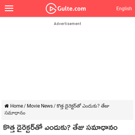
English
Home
/
Movie News
/
కొత్త డైరెక్టర్‌తో ఎందుకు? తేజు
సమాధానం
కొత్త డైరెక్టర్‌తో ఎందుకు? తేజు సమాధానం