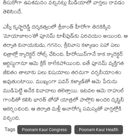
తీసుకోగా ఉపశమనం వచ్చినట్లు మీడియాలో వార్తలు రావడం
తెలిసిందే.
ఎస్వీ కృష్ణారెడ్డి దర్శకత్వంలో శ్రీకాంత్ హీరోగా తెరకెక్కిన
‘మాయాజాలం’తో పూనమ్ టాలీవుడ్‌కు పరిచయం అయింది. ఆ
తర్వాత వినాయకుడు, గగనం, శ్రీనివాస కళ్యాణం సహా పలు
చిత్రాల్లో క్యారెక్టర్ రోల్స్ చేసింది. హీరోయిన్‌గానే కాక క్యారెక్టర్
ఆర్టిస్టుగానూ ఆమె క్లిక్ కాలేకపోయింది. ఐతే పూనమ్ వ్యక్తిగత
జీవితం తాలూకు పలు విషయాలు తరచుగా చర్చనీయాంశం
అవుతుంటాయి. ముఖ్యంగా పవన్ కళ్యాణ్‌తో ఆమె పేరును
ముడిపెట్టి అనేక వివాదాలు తలెత్తాయి. ఇటవల ఆమె రాహుల్
గాంధీతో కలిసి భారత్ జోడో యాత్రలో పాల్గొని అందరి దృష్టినీ
ఆకర్షించింది. ఆ తర్వాత మళ్లీ అనారోగ్య సమస్యతో వార్తల్లోకి
వచ్చింది.
Tags
Poonam Kaur Congress
Poonam Kaur Health