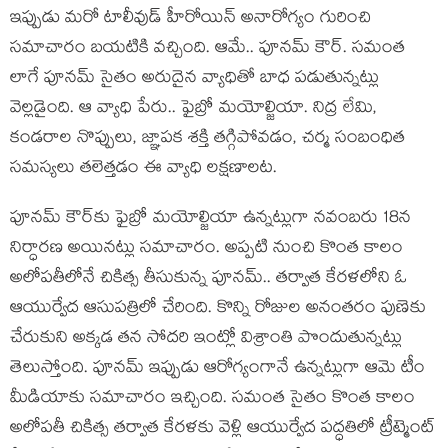
ఇప్పుడు మరో టాలీవుడ్ హీరోయిన్ అనారోగ్యం గురించి
సమాచారం బయటికి వచ్చింది. ఆమే.. పూనమ్ కౌర్. సమంత
లాగే పూనమ్ సైతం అరుదైన వ్యాధితో బాధ పడుతున్నట్లు
వెల్లడైంది. ఆ వ్యాధి పేరు.. ఫైబ్రో మయోల్జియా. నిద్ర లేమి,
కండరాల నొప్పులు, జ్ఞాపక శక్తి తగ్గిపోవడం, చర్మ సంబంధిత
సమస్యలు తలెత్తడం ఈ వ్యాధి లక్షణాలట.
పూనమ్ కౌర్‌కు ఫైబ్రో మయోల్జియా ఉన్నట్లుగా నవంబరు 18న
నిర్ధారణ అయినట్లు సమాచారం. అప్పటి నుంచి కొంత కాలం
అలోపతీలోనే చికిత్స తీసుకున్న పూనమ్.. తర్వాత కేరళలోని ఓ
ఆయుర్వేద ఆసుపత్రిలో చేరింది. కొన్ని రోజుల అనంతరం పుణెకు
చేరుకుని అక్కడ తన సోదరి ఇంట్లో విశ్రాంతి పొందుతున్నట్లు
తెలుస్తోంది. పూనమ్ ఇప్పుడు ఆరోగ్యంగానే ఉన్నట్లుగా ఆమె టీం
మీడియాకు సమాచారం ఇచ్చింది. సమంత సైతం కొంత కాలం
అలోపతీ చికిత్స తర్వాత కేరళకు వెళ్లి ఆయుర్వేద పద్ధతిలో ట్రీట్మెంట్