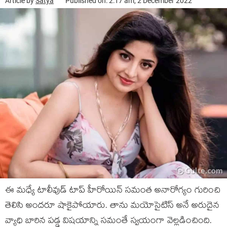
Article by
Satya
Published on: 2:17 am, 2 December 2022
ఈ మధ్యే టాలీవుడ్ టాప్ హీరోయిన్ సమంత అనారోగ్యం గురించి
తెలిసి అందరూ షాకైపోయారు. తాను మయోసైటిస్ అనే అరుదైన
వ్యాధి బారిన పడ్డ విషయాన్ని సమంతే స్వయంగా వెల్లడించింది.