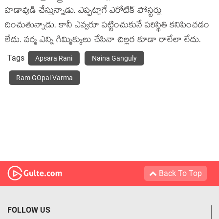
హడావుడి చేస్తున్నాడు. ఎప్పట్లాగే ఎరోటిక్ పోస్టర్లు
దించుతున్నాడు. కానీ ఎవ్వరూ పట్టించుకునే పరిస్థితి కనిపించడం
లేదు. వర్మ ఎన్ని గిమ్మిక్కులు చేసినా చిల్లర కూడా రాలేలా లేదు.
Tags
Apsara Rani
Naina Ganguly
Ram GOpal Varma
Back To Top
FOLLOW US