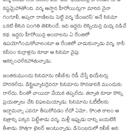
వర్మ సినిమాలకు కనీసం ఐదో పదో థియేటర్లు దొరకడం కూడా
కష్టమైపోతోంది. వర్మ ఆస్థాన హీరోయిన్లుగా మారిన నైనా
గంగూలీ, అప్సరా రాణిలను పెట్టి వర్మ ‘డేంజరస్’ అనే సినిమా
ఒకటి తీసిన సంగతి తెలిసిందే. ఇది ఇద్దరు లెస్బియన్ల మధ్య నడిచే
కథ. ఇద్దరు హీరోయిన్ల అందాలను ఏ రేంజిలో
ఉపయోగించుకోవాలంటూ ఆ రేంజిలో వాడుకున్నాడు వర్మ. కానీ
కనీసం కుర్రాళ్లను కూడా ఆ సినిమా వైపు
ఆకర్షించలేకపోతున్నాడు.
ఇంతకుముందు సినిమాను రిలీజ్‌కు రెడీ చేస్తే థియేటర్లు
దొరకలేదు. డిస్ట్రిబ్యూటర్లెవరూ సినిమాను కొనడానికి ముందుకు
రాలేదు. దీంతో వాయిదా వేయక తప్పలేదు. తర్వాత కూడా కొన్ని
ప్రయత్నాలు చేసి విఫలమయ్యాడు. సినిమాను ఓటీటీలకు
ఇద్దామన్నా ఎవరూ తీసుకోవడం లేదో ఏమో.. కొంత కాలం ఆ
చిత్రాన్ని పక్కన పెట్టేశాడు వర్మ. మళ్లీ ఇప్పుడు దాన్ని బయటికి
తీశాడు. కొత్తగా ట్రైలర్ అంటున్నాడు. డిసెంబరులో రిలీజ్ అని