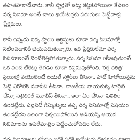
తహతహలాడేవారు. కానీ స్టార్లతో జట్టు కట్టకపోయినా కేవలం
వర్మ సినిమా అంటే చాలు థియేటర్లకు పరుగులు పెట్టేవాళ్లు
ప్రేక్షకులు.
కానీ ఇప్పుడు చిన్న స్థాయి ఆర్టిస్టులు కూడా వర్మ సినిమాల్లో
నటించడానికి భయపడుతున్నారు. ఇక ప్రేక్షకులేమో వర్మ
సినిమాలంటే బెంబేలెత్తిపోతున్నారు. వర్మ సినిమా రిలీజవుతుంటే
ఒక వంద టికెట్లు తెగడం కూడా కష్టమవుతోంది. ‘రక్త చరిత్ర’
స్టయిల్లో వయొలెంట్ రియల్ స్టోరీలు తీసినా.. హాట్ హీరోయిన్లను
పెట్టి ఎరోటిక్ మూవీస్ తీసినా.. రాజకీయ నాయకుల్ని టార్గెట్
చేస్తూ సెటైరికల్ మూవీస్ తీసినా.. ఇలా ఏం చేసినా ఫలితం
ఉండట్లేదు. పబ్లిసిటీ గిమ్మిక్కులు తప్ప వర్మ సినిమాల్లో విషయం
ఉండట్లేదని బలంగా ఫిక్సయిపోయిన ఆడియన్స్ ఆయన
సినిమాలను అసలేమాత్రం పట్టించుకోవడం లేదు.