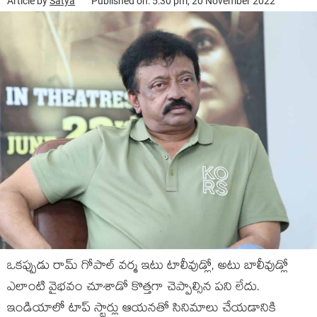
Article by
Satya
Published on: 5:30 pm, 20 November 2022
ఒకప్పుడు రామ్ గోపాల్ వర్మ ఇటు టాలీవుడ్లో, అటు బాలీవుడ్లో
ఎలాంటి వైభవం చూశాడో కొత్తగా చెప్పాల్సిన పని లేదు.
ఇండియాలో టాప్ స్టార్లు ఆయనతో సినిమాలు చేయడానికి