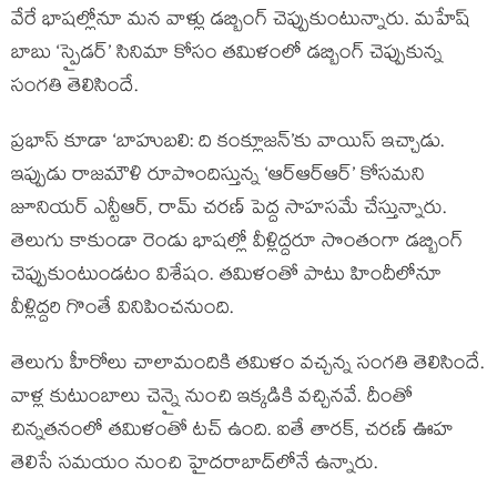
వేరే భాషల్లోనూ మన వాళ్లు డబ్బింగ్ చెప్పుకుంటున్నారు. మహేష్
బాబు ‘స్పైడర్’ సినిమా కోసం తమిళంలో డబ్బింగ్ చెప్పుకున్న
సంగతి తెలిసిందే.
ప్రభాస్ కూడా ‘బాహుబలి: ది కంక్లూజన్’కు వాయిస్ ఇచ్చాడు.
ఇప్పుడు రాజమౌళి రూపొందిస్తున్న ‘ఆర్ఆర్ఆర్’ కోసమని
జూనియర్ ఎన్టీఆర్, రామ్ చరణ్ పెద్ద సాహసమే చేస్తున్నారు.
తెలుగు కాకుండా రెండు భాషల్లో వీళ్లిద్దరూ సొంతంగా డబ్బింగ్
చెప్పుకుంటుండటం విశేషం. తమిళంతో పాటు హిందీలోనూ
వీళ్లిద్దరి గొంతే వినిపించనుంది.
తెలుగు హీరోలు చాలామందికి తమిళం వచ్చన్న సంగతి తెలిసిందే.
వాళ్ల కుటుంబాలు చెన్నై నుంచి ఇక్కడికి వచ్చినవే. దీంతో
చిన్నతనంలో తమిళంతో టచ్ ఉంది. ఐతే తారక్, చరణ్ ఊహ
తెలిసే సమయం నుంచి హైదరాబాద్‌లోనే ఉన్నారు.