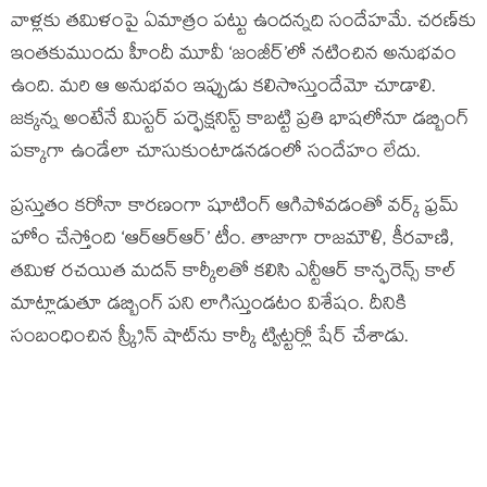
వాళ్లకు తమిళంపై ఏమాత్రం పట్టు ఉందన్నది సందేహమే. చరణ్‌కు
ఇంతకుముందు హీందీ మూవీ ‘జంజీర్’లో నటించిన అనుభవం
ఉంది. మరి ఆ అనుభవం ఇప్పుడు కలిసొస్తుందేమో చూడాలి.
జక్కన్న అంటేనే మిస్టర్ పర్ఫెక్షనిస్ట్ కాబట్టి ప్రతి భాషలోనూ డబ్బింగ్
పక్కాగా ఉండేలా చూసుకుంటాడనడంలో సందేహం లేదు.
ప్రస్తుతం కరోనా కారణంగా షూటింగ్ ఆగిపోవడంతో వర్క్ ఫ్రమ్
హోం చేస్తోంది ‘ఆర్ఆర్ఆర్’ టీం. తాజాగా రాజమౌళి, కీరవాణి,
తమిళ రచయిత మదన్ కార్కీలతో కలిసి ఎన్టీఆర్ కాన్ఫరెన్స్ కాల్
మాట్లాడుతూ డబ్బింగ్ పని లాగిస్తుండటం విశేషం. దీనికి
సంబంధించిన స్క్రీన్ షాట్‌ను కార్కీ ట్విట్టర్లో షేర్ చేశాడు.