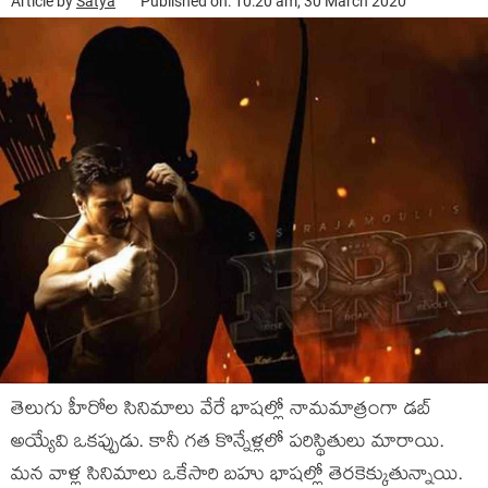
Article by
Satya
Published on: 10:20 am, 30 March 2020
తెలుగు హీరోల సినిమాలు వేరే భాషల్లో నామమాత్రంగా డబ్
అయ్యేవి ఒకప్పుడు. కానీ గత కొన్నేళ్లలో పరిస్థితులు మారాయి.
మన వాళ్ల సినిమాలు ఒకేసారి బహు భాషల్లో తెరకెక్కుతున్నాయి.