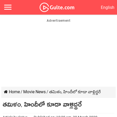
English
Home
/
Movie News
/
తమిళం, హిందీలో కూడా వాళ్లిద్దరే
తమిళం, హిందీలో కూడా వాళ్లిద్దరే