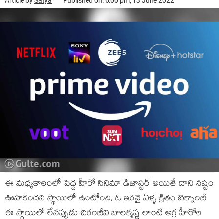
Article by
Satya
Published on: 6:00 pm, 13 June 2022
ఈ మధ్యకాలంలో పెద్ద హీరో సినిమా డిజాస్టర్ అయితే దాని నష్టం
ఊహకందని స్థాయిలో ఉంటోంది, ఓ ఇరవై ఏళ్ళ క్రితం టెక్నాలజీ
ఈ స్థాయిలో లేనప్పుడు చిరంజీవి బాలకృష్ణ లాంటి అగ్ర హీరోల