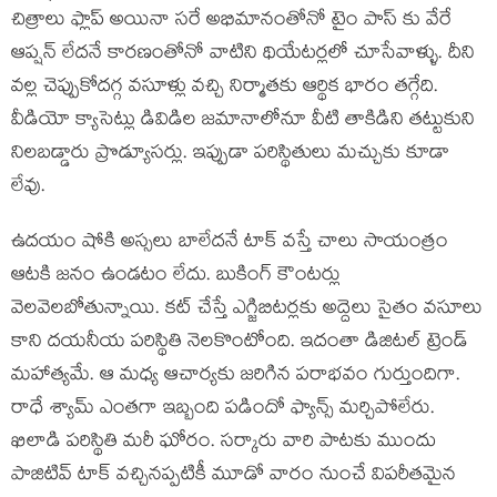
చిత్రాలు ఫ్లాప్ అయినా సరే అభిమానంతోనో టైం పాస్ కు వేరే
ఆప్షన్ లేదనే కారణంతోనో వాటిని థియేటర్లలో చూసేవాళ్ళు. దీని
వల్ల చెప్పుకోదగ్గ వసూళ్లు వచ్చి నిర్మాతకు ఆర్థిక భారం తగ్గేది.
వీడియో క్యాసెట్లు డివిడిల జమానాలోనూ వీటి తాకిడిని తట్టుకుని
నిలబడ్డారు ప్రొడ్యూసర్లు. ఇప్పుడా పరిస్థితులు మచ్చుకు కూడా
లేవు.
ఉదయం షోకి అస్సలు బాలేదనే టాక్ వస్తే చాలు సాయంత్రం
ఆటకి జనం ఉండటం లేదు. బుకింగ్ కౌంటర్లు
వెలవెలబోతున్నాయి. కట్ చేస్తే ఎగ్జిబిటర్లకు అద్దెలు సైతం వసూలు
కాని దయనీయ పరిస్థితి నెలకొంటోంది. ఇదంతా డిజిటల్ ట్రెండ్
మహాత్యమే. ఆ మధ్య ఆచార్యకు జరిగిన పరాభవం గుర్తుందిగా.
రాధే శ్యామ్ ఎంతగా ఇబ్బంది పడిందో ఫ్యాన్స్ మర్చిపోలేరు.
ఖిలాడి పరిస్థితి మరీ ఘోరం. సర్కారు వారి పాటకు ముందు
పాజిటివ్ టాక్ వచ్చినప్పటికీ మూడో వారం నుంచే విపరీతమైన