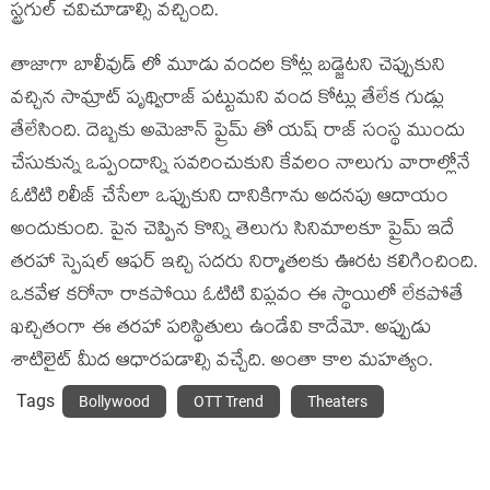
స్ట్రగుల్ చవిచూడాల్సి వచ్చింది.
తాజాగా బాలీవుడ్ లో మూడు వందల కోట్ల బడ్జెటని చెప్పుకుని
వచ్చిన సామ్రాట్ పృథ్విరాజ్ పట్టుమని వంద కోట్లు తేలేక గుడ్లు
తేలేసింది. దెబ్బకు అమెజాన్ ప్రైమ్ తో యష్ రాజ్ సంస్థ ముందు
చేసుకున్న ఒప్పందాన్ని సవరించుకుని కేవలం నాలుగు వారాల్లోనే
ఓటిటి రిలీజ్ చేసేలా ఒప్పుకుని దానికిగాను అదనపు ఆదాయం
అందుకుంది. పైన చెప్పిన కొన్ని తెలుగు సినిమాలకూ ప్రైమ్ ఇదే
తరహా స్పెషల్ ఆఫర్ ఇచ్చి సదరు నిర్మాతలకు ఊరట కలిగించింది.
ఒకవేళ కరోనా రాకపోయి ఓటిటి విప్లవం ఈ స్థాయిలో లేకపోతే
ఖచ్చితంగా ఈ తరహా పరిస్థితులు ఉండేవి కాదేమో. అప్పుడు
శాటిలైట్ మీద ఆధారపడాల్సి వచ్చేది. అంతా కాల మహత్యం.
Tags
Bollywood
OTT Trend
Theaters