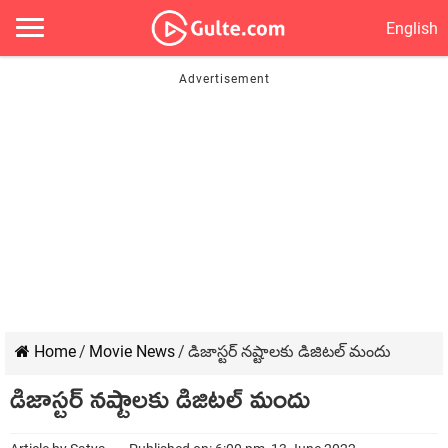
English
Home
/
Movie News
/
డిజాస్టర్ నష్టాలకు డిజిటల్ మందు
డిజాస్టర్ నష్టాలకు డిజిటల్ మందు