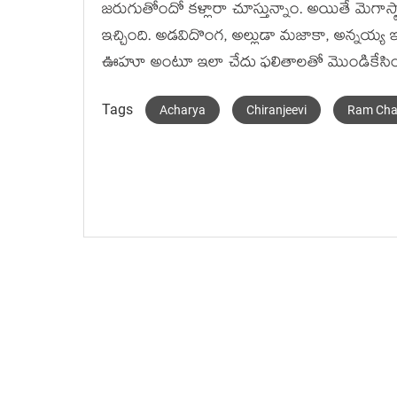
జరుగుతోందో కళ్లారా చూస్తున్నాం. అయితే మెగాస్టా
ఇచ్చింది. అడవిదొంగ, అల్లుడా మజాకా, అన్నయ్య ఇ
ఊహూ అంటూ ఇలా చేదు ఫలితాలతో మొండికేసిం
Tags
Acharya
Chiranjeevi
Ram Cha