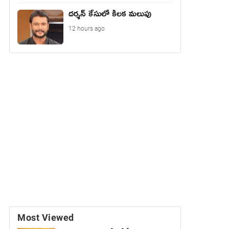
దర్శన్ కేసులో కీలక మలుపు
12 hours ago
Most Viewed