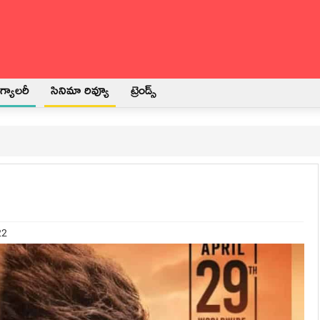
్యాలరీ
సినిమా రివ్యూ
ట్రెండ్స్
22