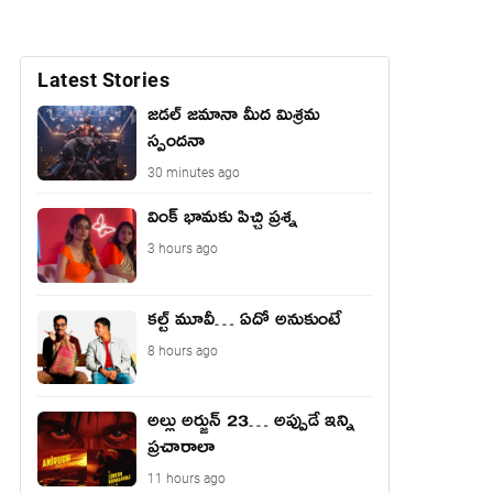
Latest Stories
జడల్ జమానా మీద మిశ్రమ
స్పందనా
30 minutes ago
వింక్ భామకు పిచ్చి ప్రశ్న
3 hours ago
కల్ట్ మూవీ… ఏదో అనుకుంటే
8 hours ago
అల్లు అర్జున్ 23… అప్పుడే ఇన్ని
ప్రచారాలా
11 hours ago