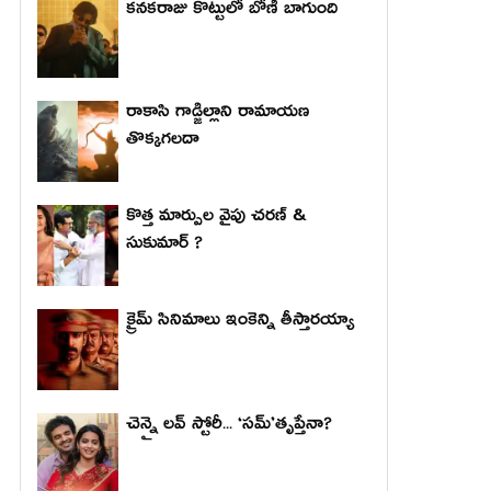
కనకరాజు కొట్టులో బోణీ బాగుంది
రాకాసి గాడ్జిల్లాని రామాయణ
తొక్కగలదా
కొత్త మార్పుల వైపు చరణ్ &
సుకుమార్ ?
క్రైమ్ సినిమాలు ఇంకెన్ని తీస్తారయ్యా
చెన్నై లవ్ స్టోరీ... ‘సమ్’తృప్తేనా?