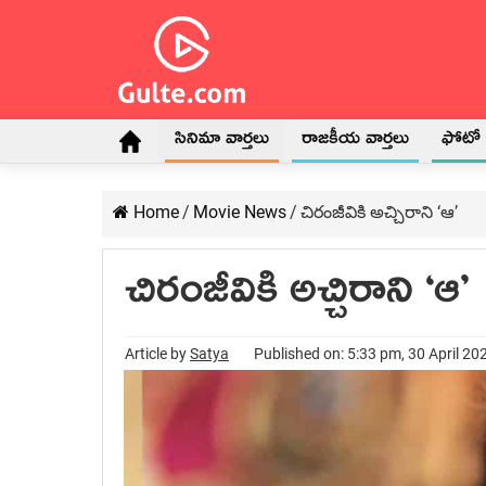
సినిమా వార్తలు
రాజకీయ వార్తలు
ఫోటో గ
Home
/
Movie News
/
చిరంజీవికి అచ్చిరాని ‘ఆ’
చిరంజీవికి అచ్చిరాని ‘ఆ’
Article by
Satya
Published on: 5:33 pm, 30 April 20