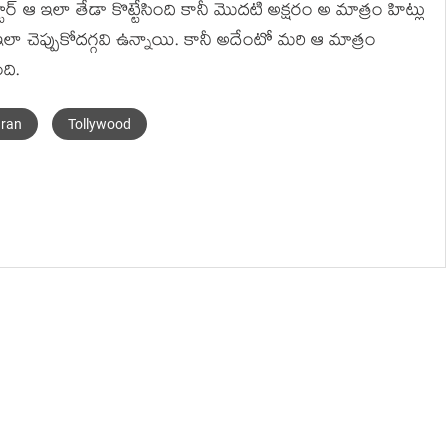
ర్ ఆ ఇలా తేడా కొట్టేసింది కానీ మొదటి అక్షరం అ మాత్రం హిట్లు
లా చెప్పుకోదగ్గవి ఉన్నాయి. కానీ అదేంటో మరి ఆ మాత్రం
ది.
ran
Tollywood