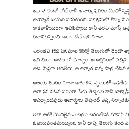
ఇవాళ రెండో రోజే కానీ ఆచార్య ఫలితం ఏంటో స్పష
అయ్యాకే బయట పడుతుంది. పరిశ్రమలో కొన్ని సెం
కాకతాళీయంగా అనిపిస్తాయి కానీ తరచి చూస్తే ఆ
కదానిపిస్తుంది. అలాంటిదే ఇది కూడా.
చిరంజీవి 152 సినిమాల కెరీర్లో తెలుగులో రెండో అ
ఇది నిజం. అదెలాగో చూద్దాం. ఆ అక్షరంతో వచ్చ
అది. పెద్దగా ఆడలేదు. ఆ తర్వాత చిన్న పాత్ర చేసి
ఆలయ శిఖరం కూడా ఆశించిన స్థాయిలో ఆడలేదు. ఎన
ఆరాధన నటన పరంగా పేరు తెచ్చింది కానీ బాక్సాఫీస్ దగ
ఆపద్బాంధవుడు అవార్డులు తెచ్చిందే తప్ప నిర్మాతక
ఇలా ఆతో మొదలైన ఏ చిత్రం చిరంజీవికి సూపర్ హ
విజయవంతమయ్యింది కానీ దాన్ని తెలుగు కింద పర