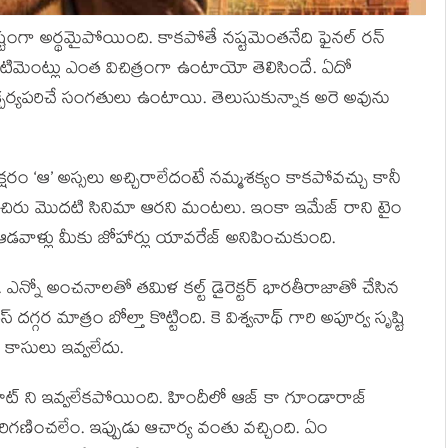
్టంగా అర్థమైపోయింది. కాకపోతే నష్టమెంతనేది ఫైనల్ రన్
టిమెంట్లు ఎంత విచిత్రంగా ఉంటాయో తెలిసిందే. ఏదో
శ్చర్యపరిచే సంగతులు ఉంటాయి. తెలుసుకున్నాక అరె అవును
క్షరం ‘ఆ’ అస్సలు అచ్చిరాలేదంటే నమ్మశక్యం కాకపోవచ్చు కానీ
ిన చిరు మొదటి సినిమా ఆరని మంటలు. ఇంకా ఇమేజ్ రాని టైం
న ఆడవాళ్లు మీకు జోహార్లు యావరేజ్ అనిపించుకుంది.
్నో అంచనాలతో తమిళ కల్ట్ డైరెక్టర్ భారతీరాజాతో చేసిన
్గర మాత్రం బోల్తా కొట్టింది. కె విశ్వనాథ్ గారి అపూర్వ సృష్టి
ు కాసులు ఇవ్వలేదు.
ిట్ ని ఇవ్వలేకపోయింది. హిందీలో ఆజ్ కా గూండారాజ్
ిగణించలేం. ఇప్పుడు ఆచార్య వంతు వచ్చింది. ఏం