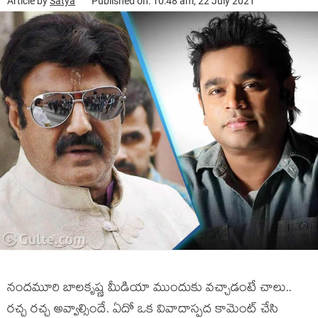
Article by
Satya
Published on: 10:48 am, 22 July 2021
నందమూరి బాలకృష్ణ మీడియా ముందుకు వచ్చాడంటే చాలు..
రచ్చ రచ్చ అవ్వాల్సిందే. ఏదో ఒక వివాదాస్పద కామెంట్ చేసి