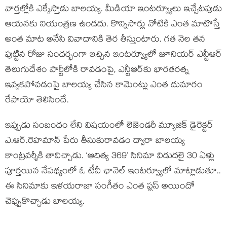
వార్తల్లోకి ఎక్కేస్తాడు బాలయ్య. మీడియా ఇంటర్వ్యూలు ఇచ్చేటపుడు
ఆయనకు నియంత్రణ ఉండదు. కొన్నిసార్లు నోటికి ఎంత మాటొస్తే
అంత మాట అనేసి వివాదానికి తెర తీస్తుంటారు. గత నెల తన
పుట్టిన రోజు సందర్భంగా ఇచ్చిన ఇంటర్వ్యూలో జూనియర్ ఎన్టీఆర్
తెలుగుదేశం పార్టీలోకి రావడంపై, ఎన్టీఆర్‌కు భారతరత్న
ఇవ్వకపోవడంపై బాలయ్య చేసిన కామెంట్లు ఎంత దుమారం
రేపాయో తెలిసిందే.
ఇప్పుడు సంబంధం లేని విషయంలో లెజెండరీ మ్యూజిక్ డైరెక్టర్
ఎ.ఆర్.రెహమాన్ పేరు తీసుకురావడం ద్వారా బాలయ్య
కాంట్రవర్శీకి తావిచ్చాడు. ‘ఆదిత్య 369’ సినిమా విడుదలై 30 ఏళ్లు
పూర్తయిన నేపథ్యంలో ఓ టీవీ ఛానెల్ ఇంటర్వ్యూలో మాట్లాడుతూ..
ఈ సినిమాకు ఇళయరాజా సంగీతం ఎంత ప్లస్ అయిందో
చెప్పుకొచ్చాడు బాలయ్య.