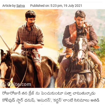
Article by
Satya
Published on: 5:23 pm, 19 July 2021
రోజురోజుకి తన క్రేజ్ ను పెంచుకుంటూ సత్తా చాటుతున్నాడు
కోలీవుడ్ స్టార్ ధనుష్. ‘అసురన్’, ‘కర్ణన్’ లాంటి సినిమాలు అతడి