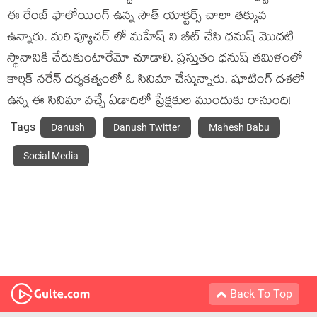
ఈ రేంజ్ ఫాలోయింగ్ ఉన్న సౌత్ యాక్టర్స్ చాలా తక్కువ
ఉన్నారు. మరి ఫ్యూచర్ లో మహేష్ ని బీట్ చేసి ధనుష్ మొదటి
స్థానానికి చేరుకుంటారేమో చూడాలి. ప్రస్తుతం ధనుష్ తమిళంలో
కార్తిక్ నరేన్ దర్శకత్వంలో ఓ సినిమా చేస్తున్నారు. షూటింగ్ దశలో
ఉన్న ఈ సినిమా వచ్చే ఏడాదిలో ప్రేక్షకుల ముందుకు రానుంది!
Tags
Danush
Danush Twitter
Mahesh Babu
Social Media
Back To Top