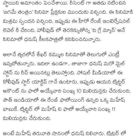
స్థాయిని అమాంతం పెంచేశాయి. రీసెంట్ గా అతడు నటించిన
‘జగమే తంత్రం’ సినిమా ప్రేక్షకుల ముందుకు వచ్చింది. ఈ సినిమాకి
మిశ్రమ స్పందన వచ్చింది. ఇప్పుడు ఈ హీరో రేంజ్ ఇంటెర్నేషనల్
లెవెల్ కి చేరింది. హాలీవుడ్ లో తెరకెక్కుతోన్న ‘ది గ్రే మ్యాన్’ అనే
సినిమాలో ధనుష్ కీలకపాత్రలో కనిపించనున్నారు.
అలానే త్వరలోనే శేఖర్ కమ్ముల సినిమాతో తెలుగులో ఎంట్రీ
ఇవ్వబోతున్నారు. ఇదిలా ఉండగా.. తాజాగా ధనుష్ మరో మైల్
స్టోన్ ను రీచ్ అయినట్లు తెలుస్తోంది. సోషల్ మీడియాలో ఈ
కోలీవుడ్ స్టార్ యాక్టివ్ గానే ఉంటారు. ఇప్పుడు ఆయన ట్విట్టర్
అకౌంట్ ను ఫాలో అయ్యేవారి సంఖ్య 10 మిలియన్లకు చేరుకుంది.
సౌత్ ఇండియాలో ఈ రేంజ్ ఫాలోయింగ్ ఉన్నది ఒక్క మహేష్
బాబుకే. ట్విట్టర్ లో మహేష్ ని ఫాలో అయ్యేవారి సంఖ్య 11
మిలియన్లకు చేరుకుంది.
అంటే మహేష్ తరువాత స్థానంలో ధనుష్ నిలిచారు. ట్విట్టర్ లో