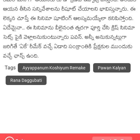
కెమెరామెన్ గా ఆయనకు కూడా క్రెడిట్ ఇవ్వాల్సి వస్తుంది. అందుకే
ఆయన తీసిన సన్నివేశాలను రీషూట్ చేయాలని భావిస్తున్నారు. ఈ
లెక్కన చూస్తే ఈ సినిమా షూటింగ్ ఆలస్యమయ్యేలా కనిపిస్తోంది.
ఏదేమైనా.. ఈ సినిమాను వీలైనంత త్వరగా పూర్తి చేసి క్రిష్ సినిమా
సెట్స్ పైకి వెళ్లాలనుకుంటున్నారు పవన్. అన్నీ అనుకున్నట్లుగా
జరిగితే ‘ఏకే’ రీమేక్ వచ్చే ఏడాది సంక్రాంతికి ప్రేక్షకుల ముందుకు
వచ్చే ఛాన్స్ ఉంది.
Tags
Ayyappanum Koshiyum Remake
Pawan Kalyan
Rana Daggubati