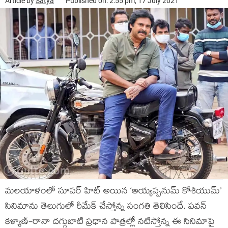
Article by
Satya
Published on: 2:55 pm, 17 July 2021
మలయాళంలో సూపర్ హిట్ అయిన ‘అయ్యప్పనుమ్ కోశియుమ్’
సినిమాను తెలుగులో రీమేక్ చేస్తోన్న సంగతి తెలిసిందే. పవన్
కళ్యాణ్-రానా దగ్గుబాటి ప్రధాన పాత్రల్లో నటిస్తోన్న ఈ సినిమాపై