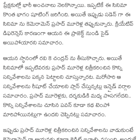
ప్రేక్షకుల్లో భారీ అంచనాలు నెలకొన్నాయి. ఇప్పటికే ఈ సినిమా
కొంత భాగం షూటింగ్ జరిగింది. అయితే ఇప్పుడు సడెన్ గా ఈ
సినిమా ను కెమెరామెన్ ప్రసాద్ మూరెళ్ల తప్పుకున్నారు. క్రియేటివ్
డిఫరెన్సెస్ కారణంగా ఆయన ఈ ప్రాజెక్ట్ నుండి సైడ్
అయిపోయారని సమాచారం.
ఆయన స్థానంలో రవి కె చంద్రన్ ను తీసుకొచ్చారు. అయితే
సినిమాలో ఇప్పటివరకు ప్రసాద్ మూరెళ్ల చిత్రీకరించిన కొన్ని
సన్నివేశాలను పక్కన పెట్టాలని చూస్తున్నారట. మరోసారి ఆ
సన్నివేశాలను రీషూట్ చేయాలని ప్లాన్ చేస్తున్నట్లు ఇన్సైడ్ వర్గాల
సమాచారం. ప్రసాద్ మూరెళ్లకు, దర్శకుడికి మధ్య పొసగలేదని..
కొన్ని సన్నివేశాలను చూసిన పవన్ కూడా కథ టెంపో
మారిపోయినట్లుగా ఉందని చెప్పినట్లు సమాచారం.
ఇప్పుడు ప్రసాద్ మూరెళ్ల చిత్రీకరించిన సన్నివేశాలను వాడుకుంటే