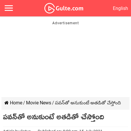
English
Home
/
Movie News
/
ప‌వ‌న్‌తో అనుకుంటే అత‌డితో చేస్తోంది
ప‌వ‌న్‌తో అనుకుంటే అత‌డితో చేస్తోంది