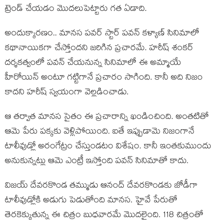
ట్రెండ్ చేయ‌డం మొద‌లుపెట్టారు గ‌త ఏడాది.
అందుక్కార‌ణం.. మాన‌స ప‌వ‌ర్ స్టార్ ప‌వ‌న్ క‌ళ్యాణ్ సినిమాలో
క‌థానాయిక‌గా చేస్తోంద‌ని జ‌రిగిన ప్ర‌చార‌మే. హ‌రీష్ శంక‌ర్
ద‌ర్శ‌క‌త్వంలో ప‌వ‌న్ చేయ‌నున్న సినిమాలో ఈ అమ్మాయే
హీరోయిన్ అంటూ గ‌ట్టిగానే ప్ర‌చారం సాగింది. కానీ అది నిజం
కాద‌ని హ‌రీష్ స్వ‌యంగా వెల్ల‌డించాడు.
ఆ త‌ర్వాత మాన‌స సైతం ఈ ప్ర‌చారాన్ని ఖండించింది. అంత‌టితో
ఆమె పేరు ప‌క్క‌కు వెళ్లిపోయింది. ఐతే ఇప్పుడామె నిజంగానే
టాలీవుడ్లో అరంగేట్రం చేస్తుండ‌టం విశేషం. కానీ ఇంత‌కుముందు
అనుకున్న‌ట్లు ఆమె ఎంట్రీ ఇస్తోంది ప‌వ‌న్ సినిమాతో కాదు.
విజ‌య్ దేవ‌ర‌కొండ త‌మ్ముడు ఆనంద్ దేవ‌ర‌కొండ‌కు జోడీగా
టాలీవుడ్లోకి అడుగు పెడుతోంది మాన‌స‌. హైవే పేరుతో
తెర‌కెక్కుతున్న ఈ చిత్రం బుధ‌వార‌మే మొద‌లైంది. 118 చిత్రంతో