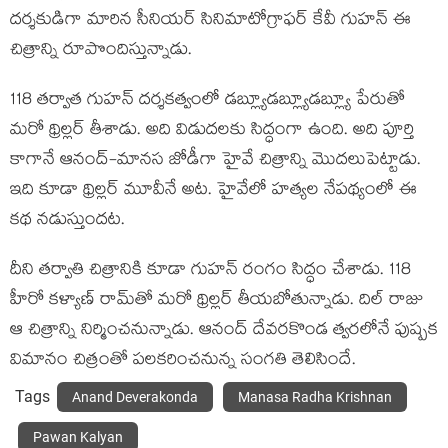
ద‌ర్శ‌కుడిగా మారిన సీనియ‌ర్ సినిమాటోగ్రాఫ‌ర్ కేవీ గుహ‌న్ ఈ
చిత్రాన్ని రూపొందిస్తున్నాడు.
118 త‌ర్వాత గుహ‌న్ ద‌ర్శ‌క‌త్వంలో డ‌బ్ల్యూడ‌బ్ల్యూడ‌బ్ల్యూ పేరుతో
మ‌రో థ్రిల్ల‌ర్ తీశాడు. అది విడుద‌ల‌కు సిద్ధంగా ఉంది. అది పూర్తి
కాగానే ఆనంద్-మాన‌స జోడీగా హైవే చిత్రాన్ని మొద‌లుపెట్టాడు.
ఇది కూడా థ్రిల్ల‌ర్ మూవీనే అట‌. హైవేలో హ‌త్య‌ల నేప‌థ్యంలో ఈ
క‌థ న‌డుస్తుంద‌ట‌.
దీని త‌ర్వాతి చిత్రానికి కూడా గుహ‌న్ రంగం సిద్ధం చేశాడు. 118
హీరో క‌ళ్యాణ్ రామ్‌తో మ‌రో థ్రిల్ల‌ర్ తీయ‌బోతున్నాడు. దిల్ రాజు
ఆ చిత్రాన్ని నిర్మించ‌నున్నాడు. ఆనంద్ దేవ‌ర‌కొండ త్వ‌ర‌లోనే పుష్ప‌క
విమానం చిత్రంతో ప‌ల‌క‌రించ‌నున్న సంగ‌తి తెలిసిందే.
Tags
Anand Deverakonda
Manasa Radha Krishnan
Pawan Kalyan