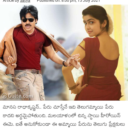
Article by
Satya
Published on: 8:00 pm, 15 July 2021
మాన‌స రాధాకృష్ణ‌న్.. పేరు చూస్తేనే ఇది తెలుగ‌మ్మాయి పేరు
కాద‌ని అర్థ‌మైపోతుంది. మ‌ల‌యాళంలో చిన్న స్థాయి హీరోయిన్
ఈమె. ఐతే అనుకోకుండా ఈ అమ్మాయి పేరును తెలుగు ప్రేక్ష‌కులు