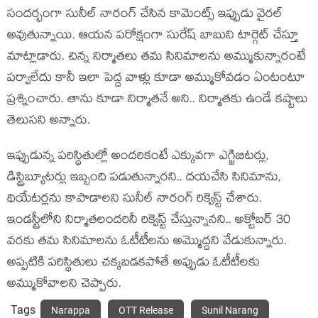
సందర్భంగా సునీల్ నారంగ్ చేసిన కామెంట్స్ ఇప్పుడు వైరల్
అవుతున్నాయి. ఆయన పరోక్షంగా సురేష్ బాబుని టార్గెట్ చేస్తూ
మాట్లాడారు. చిన్న నిర్మాతలు తమ సినిమాలను అమ్ముకున్నారంటే
పర్వాలేదు కానీ ఇలా పెద్ద వాళ్లు కూడా అమ్ముకోవడం ఏంటంటూ
ప్రశ్నించారు. తాను కూడా నిర్మాతనే అని.. నిర్మాతకు ఉండే కష్టాలు
తెలుసని అన్నారు.
ఇప్పుడున్న పరిస్థితుల్లో అందరికంటే ఎక్కువగా ఎగ్జిబిటర్లు,
డిస్ట్రిబ్యూటర్లు ఇబ్బంది పడుతున్నారని.. దయచేసి సినిమాను,
థియేటర్లను కాపాడాలని సునీల్ నారంగ్ రిక్వెస్ట్ చేశారు.
ఇండస్ట్రీలోని నిర్మాతలందరినీ రిక్వెస్ట్ చేస్తున్నానని.. అక్టోబర్ 30
వరకు తమ సినిమాలను ఓటీటీలను అమ్మొద్దని వేడుకున్నారు.
అప్పటికి పరిస్థితులు చక్కబడకపోతే అప్పుడు ఓటీటీలకు
అమ్ముకోవాలని చెప్పారు.
Tags
Narappa
OTT Release
Sunil Narang