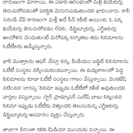
దారుణంగా మారాయి. ఈ ఏడాది ఆరంభంలో మళ్లీ థియేటర్లు
తెరుచుకోవడంతో పరిస్థితి మెరుగుపడుతుందని భావించారు. కానీ
సెకండ్ వేవ్ కారణంగా మళ్లీ అదే సీన్ రిపీట్ అయింది. ఓ పక్క
థియేటర్లు తెరుచుకోవడం లేదని.. డిస్ట్రిబ్యూటర్లు, ఎగ్జిబిటర్లు
ఆందోళన చెందుతుంటే మరోపక్క నిర్మాతలు తమ సినిమాలను
ఓటీటీలకు అమ్మేస్తున్నారు.
భారీ మొత్తాలను ఆఫర్ చేస్తూ చిన్న, మీడియం బడ్జెట్ సినిమాలను
ఓటీటీ సంస్థలు దక్కించుకుంటున్నాయి. ఈ మధ్యకాలంలో పెద్ద
సినిమాలను కూడా ఓటీటీ సంస్థలు గాలం వేస్తున్నాయి. వెంకటేష్
నటించిన ‘నారప్ప’ సినిమా ఇప్పుడు ఓటీటీలో రిలీజ్ అవుతుందని
వార్తలు వస్తున్నాయి. స్టార్ ప్రొడ్యూసర్ సురేష్ బాబు నిర్మించిన
సినిమా ఇప్పుడు ఓటీటీకు వెళ్తుందని తెలుసుకున్న ఎగ్జిబిటర్లు,
డిస్ట్రిబ్యూటర్లు అసహనం వ్యక్తం చేస్తున్నారు.
తాజాగా వీరంతా కలిసి మీడియా ముందుకు వచ్చాయి. ఈ