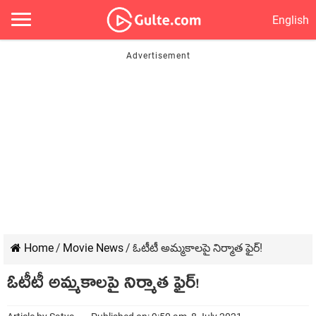
English
Home
/
Movie News
/
ఓటీటీ అమ్మకాలపై నిర్మాత ఫైర్!
ఓటీటీ అమ్మకాలపై నిర్మాత ఫైర్!