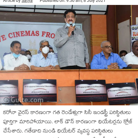
Article by
Satya
Published on: 9:50 am, 8 July 2021
కరోనా వైరస్ కారణంగా గత రెండేళ్లుగా సినీ ఇండస్ట్రీ పరిస్థితులు
పూర్తిగా మారిపోయాయి. లాక్ డౌన్ కారణంగా థియేటర్లను క్లోజ్
చేసేశారు. గతేడాది నుండి థియేటర్ వ్యవస్థ పరిస్థితులు