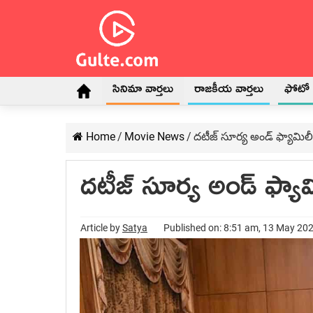
సినిమా వార్తలు
రాజకీయ వార్తలు
ఫోటో గ
Home
/
Movie News
/
దటీజ్ సూర్య అండ్ ఫ్యామిలీ
దటీజ్ సూర్య అండ్ ఫ్యామ
Article by
Satya
Published on: 8:51 am, 13 May 20