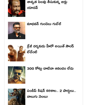
శాశ్వత సెలవు తీసుకున్న బిక్షు
యాదవ్
మాధ‌వ‌న్ గుండెలు గుబేల్‌
క్రేజీ దర్శకుడు హీరో అయితే సౌండ్
లేదేంటి
300 కోట్లు దాటినా ఆనందం లేదు
సందీప్ కిషన్ కరికాల... 2 పార్టులు...
నాలుగు నెలలు!