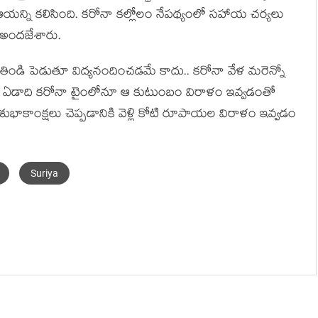
ఆయన్ని కలిసింది. కరోనా కల్లోలం నేపథ్యంలో సహాయ చర్యలు
ి అందజేశారు.
ండి పెడుతూ విద్యనందించడమే కాదు.. కరోనా వేళ మరెన్నో
 గత ఏడాది కరోనా టైంలోనూ ఆ కుటుంబం విరాళం ఇవ్వడంతో
 శుభాకాంక్షలు చెప్పడానికి వెళ్లి కోటి రూపాయల విరాళం ఇవ్వడం
Suriya