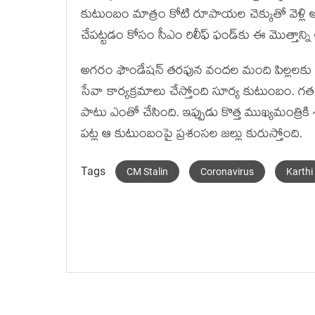
కుటుంబం మాత్రం కోటి రూపాయల చెక్కుతో వెళ్లి 
చేపట్టడం కోసం సీఎం రిలీఫ్ ఫండ్‌కు ఈ మొత్తాన్న
అగరం ఫౌండేషన్ తరఫున వందల మంది పిల్లలకు తి
సేవా కార్యక్రమాలు చేస్తోంది సూర్య కుటుంబం.
పాటు ఎంతో చేసింది. ఇప్పుడు కొత్త ముఖ్యమంత్రికి
పట్ల ఆ కుటుంబంపై ప్రశంసల జల్లు కురుస్తోంది.
Tags
CM Stalin
Coronavirus
Karthi