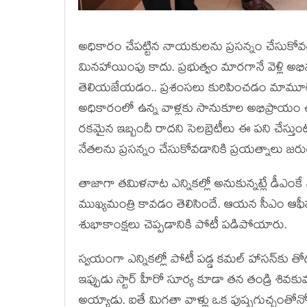
అధికారం చేపట్టిన నాయకులను ప్రసన్నం చేసుకోవడ
మినహాయింపు కాదు. ప్రభుత్వం మారగానే వెళ్లి అభ
తెలియజేయడం.. ప్రశంసలు కురిపించడం మామూలే. ఆ ట
అధికారంలో ఉన్న వాళ్లకు సానుకూల అభిప్రాయ
రకమైన ఇబ్బందీ రాదని సెలబ్రెటీలు ఈ పని చేస్తుంట
నేతలను ప్రసన్నం చేసుకోవడానికి ప్రయత్నాలు జ
తాజాగా తమిళనాట ఎన్నికల్లో అనుకున్నట్లే డీఎం
ముఖ్యమంత్రి కావడం తెలిసిందే. ఆయన సీఎం ఆఫీసు
శుభాకాంక్షలు చెప్పడానికి పోటీ పడిపోయారు.
స్వయంగా ఎన్నికల్లో పోటీ పడ్డ కమల్ హాసన్‌కు తోడ
ఇప్పుడు స్టార్ హీరో సూర్య కూడా తన తండ్రి శివకుమా
అయ్యాడు. ఐతే మిగతా వాళ్లు ఒక పుష్పగుచ్ఛంతోనో, ఏ