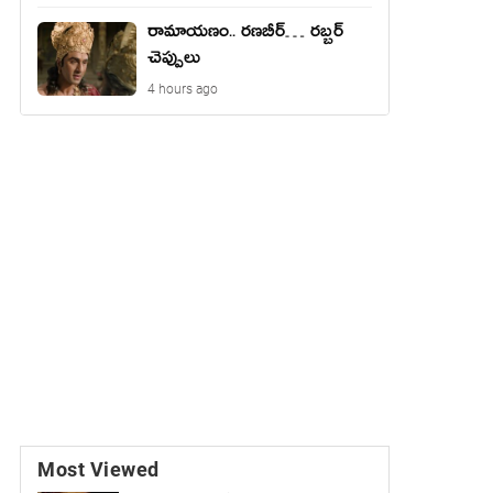
రామాయ‌ణం.. ర‌ణ‌బీర్… ర‌బ్బ‌ర్
చెప్పులు
4 hours ago
Most Viewed