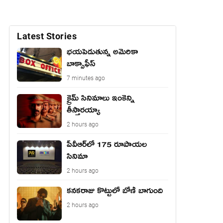
Latest Stories
భయపెడుతున్న అమెరికా
బాక్సాఫీస్
7 minutes ago
క్రైమ్ సినిమాలు ఇంకెన్ని
తీస్తారయ్యా
2 hours ago
పీవీఆర్‌లో 175 రూపాయల
సినిమా
2 hours ago
కనకరాజు కొట్టులో బోణీ బాగుంది
2 hours ago