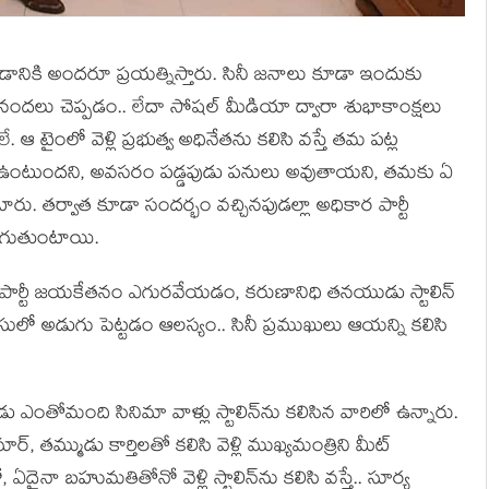
ానికి అందరూ ప్రయత్నిస్తారు. సినీ జనాలు కూడా ఇందుకు
ినందలు చెప్పడం.. లేదా సోషల్ మీడియా ద్వారా శుభాకాంక్షలు
ైంలో వెళ్లి ప్రభుత్వ అధినేతను కలిసి వస్తే తమ పట్ల
ం ఉంటుందని, అవసరం పడ్డపుడు పనులు అవుతాయని, తమకు ఏ
ారు. తర్వాత కూడా సందర్భం వచ్చినపుడల్లా అధికార పార్టీ
రుగుతుంటాయి.
కే పార్టీ జయకేతనం ఎగురవేయడం, కరుణానిధి తనయుడు స్టాలిన్
లో అడుగు పెట్టడం ఆలస్యం.. సినీ ప్రముఖులు ఆయన్ని కలిసి
ు ఎంతోమంది సినిమా వాళ్లు స్టాలిన్‌ను కలిసిన వారిలో ఉన్నారు.
ర్, తమ్ముడు కార్తిలతో కలిసి వెళ్లి ముఖ్యమంత్రిని మీట్
దైనా బహుమతితోనో వెళ్లి స్టాలిన్‌ను కలిసి వస్తే.. సూర్య