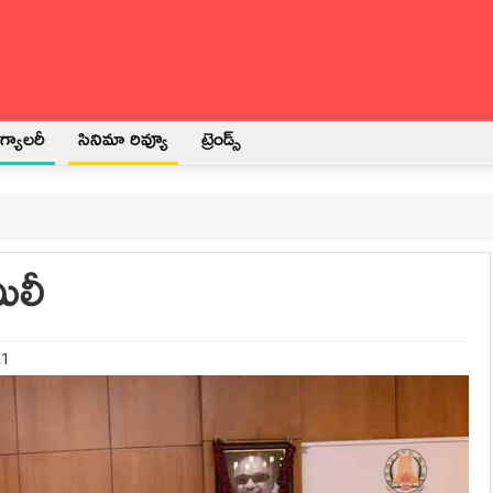
్యాలరీ
సినిమా రివ్యూ
ట్రెండ్స్
ిలీ
21