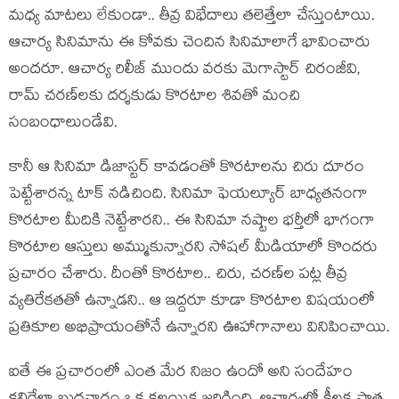
మ‌ధ్య మాట‌లు లేకుండా.. తీవ్ర విభేదాలు త‌లెత్తేలా చేస్తుంటాయి.
ఆచార్య సినిమాను ఈ కోవ‌కు చెందిన సినిమాలాగే భావించారు
అంద‌రూ. ఆచార్య రిలీజ్ ముందు వ‌ర‌కు మెగాస్టార్ చిరంజీవి,
రామ్ చ‌ర‌ణ్‌ల‌కు ద‌ర్శ‌కుడు కొర‌టాల శివ‌తో మంచి
సంబంధాలుండేవి.
కానీ ఆ సినిమా డిజాస్ట‌ర్ కావ‌డంతో కొర‌టాల‌ను చిరు దూరం
పెట్టేశార‌న్న టాక్ న‌డిచింది. సినిమా ఫెయ‌ల్యూర్ బాధ్య‌త‌నంగా
కొర‌టాల మీదికి నెట్టేశార‌ని.. ఈ సినిమా న‌ష్టాల భ‌ర్తీలో భాగంగా
కొర‌టాల ఆస్తులు అమ్ముకున్నార‌ని సోష‌ల్ మీడియాలో కొంద‌రు
ప్ర‌చారం చేశారు. దీంతో కొర‌టాల.. చిరు, చ‌ర‌ణ్‌ల ప‌ట్ల తీవ్ర
వ్య‌తిరేక‌త‌తో ఉన్నాడ‌ని.. ఆ ఇద్ద‌రూ కూడా కొర‌టాల విష‌యంలో
ప్ర‌తికూల అభిప్రాయంతోనే ఉన్నార‌ని ఊహాగానాలు వినిపించాయి.
ఐతే ఈ ప్ర‌చారంలో ఎంత మేర నిజం ఉందో అని సందేహం