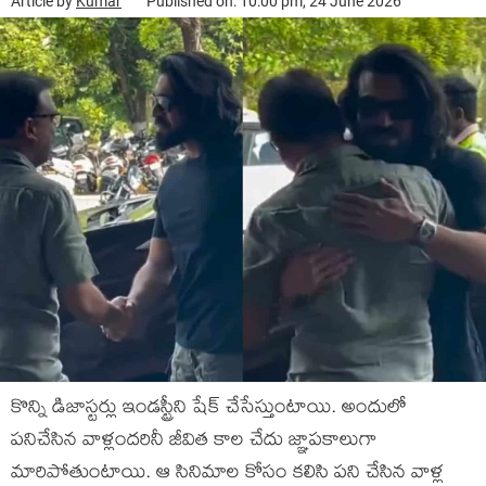
Article by
Kumar
Published on: 10:00 pm, 24 June 2026
కొన్ని డిజాస్ట‌ర్లు ఇండ‌స్ట్రీని షేక్ చేసేస్తుంటాయి. అందులో
ప‌నిచేసిన వాళ్లంద‌రినీ జీవిత కాల చేదు జ్ఞాప‌కాలుగా
మారిపోతుంటాయి. ఆ సినిమాల కోసం క‌లిసి ప‌ని చేసిన వాళ్ల