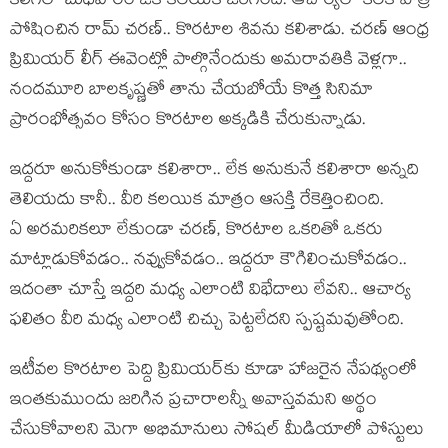
క‌లిగేలా బుధ‌వారం ఒక క‌ల‌యిక జ‌రిగింది. ఆచార్య‌లో కీల‌క పాత్ర
పోషించిన రామ్ చ‌ర‌ణ్‌.. కొర‌టాల శివ‌ను క‌లిశాడు. చ‌ర‌ణ్ ఆంధ్ర
ప్రిమియ‌ర్ లీగ్ ఈవెంట్లో పాల్గొనేందుకు అమ‌రావ‌తికి వెళ్ల‌గా..
నంద‌మూరి బాల‌కృష్ణతో తాను చేయ‌బోయే కొత్త సినిమా
ప్రారంభోత్స‌వం కోసం కొర‌టాల అక్క‌డికి చేరుకున్నాడు.
ఇద్ద‌రూ అనుకోకుండా క‌లిశారా.. లేక అనుకునే క‌లిశారా అన్న‌ది
తెలియ‌దు కానీ.. వీరి క‌ల‌యిక మాత్రం ఆస‌క్తి రేకెత్తించింది.
ఏ అర‌మ‌రిక‌లూ లేకుండా చ‌ర‌ణ్‌, కొర‌టాల ఒక‌రితో ఒక‌రు
మాట్లాడుకోవ‌డం.. న‌వ్వుకోవ‌డం.. ఇద్ద‌రూ కౌగిలించుకోవ‌డం..
ఇదంతా చూస్తే ఇద్ద‌రి మ‌ధ్య ఎలాంటి విభేదాలు లేవ‌ని.. ఆచార్య
ఫ‌లితం వీరి మ‌ధ్య ఎలాంటి చిచ్చు పెట్ట‌లేద‌ని స్ప‌ష్ట‌మ‌వుతోంది.
ఇటీవ‌ల కొర‌టాల పెద్ది ప్రిమియ‌ర్‌కు కూడా హాజ‌రైన నేప‌థ్యంలో
ఇంత‌కుముందు జ‌రిగిన ప్ర‌చారాల‌న్నీ అవాస్త‌వమ‌ని అర్థం
చేసుకోవాల‌ని మెగా అభిమానులు సోష‌ల్ మీడియాలో పోస్టులు