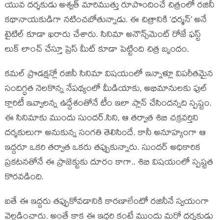
యువ దర్శకుడు అశ్వత్ మారిముత్తు రూపొందించే చిత్రంలో రజినీ
కథానాయకుడిగా నటించబోతున్నాడు. ఈ చిత్రానికి ‘ధర్మన్’ అనే
టైటిల్ కూడా ఖరారు చేశారు. సినిమా అనౌన్స్‌మెంట్ రోజే ఫస్ట్
లుక్ లాంచ్ చేస్తూ ప్రెస్ మీట్ కూడా పెట్టింది చిత్ర బృందం.
కమల్ ప్రొడక్షన్లో రజినీ సినిమా విషయంలో ఇన్నాళ్లూ విపరీతమైన
సందిగ్ధత నెలకొన్న నేపథ్యంలో మీడియాకు, అభిమానులకు ఫుల్
క్లారిటీ ఇవ్వాలన్న ఉద్దేశంతోనే టీం ఇలా ప్లాన్ చేసిందన్నది స్పష్టం.
ఈ సినిమాకు ముందు సుందర్.సిని, ఆ తర్వాత శిబి చక్రవర్తిని
దర్శకులుగా అనుకున్న సంగతి తెలిసిందే. కానీ అనూహ్యంగా ఆ
ఇద్దరూ ఒకరి తర్వాత ఒకరు తప్పుకున్నారు. సుందర్ అధికారిక
ప్రకటనతోనే ఈ ప్రాజెక్టుకు దూరం కాగా.. శిబి విషయంలో స్పష్టత
కొరవడింది.
ఐతే ఈ ఇద్దరు తప్పుకోవడానికి కారణాలేంటో రజినీనే స్వయంగా
వెల్లడించారు. అంతే కాక ఈ ఇద్దరి కంటే ముందు మరో దర్శకుడు