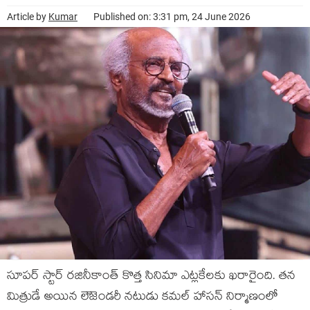
Article by
Kumar
Published on: 3:31 pm, 24 June 2026
సూపర్ స్టార్ రజినీకాంత్ కొత్త సినిమా ఎట్లకేలకు ఖరారైంది. తన
మిత్రుడే అయిన లెెజెండరీ నటుడు కమల్ హాసన్ నిర్మాణంలో