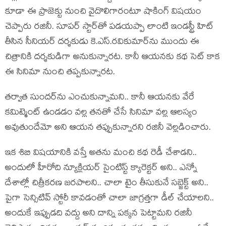
కూడా ఈ ప్రాజెక్టు నుంచి వైదొలిగారంటూ షాకింగ్ విషయం
చెప్పారు రజినీ. సూపర్ స్టార్‌తో పడయప్పా లాంటి ఇండస్ట్రీ హిట్
తీసిన సీనియర్ దర్శకుడు కె.ఎస్.రవికుమార్‌ను ముందు ఈ
చిత్రానికి దర్శకుడిగా అనుకున్నారట. కానీ ఆయనకు కథ సెట్ కాక
ఈ సినిమా నుంచి తప్పకున్నారట.
తర్వాత సుందర్‌‌ను ఎంచుకున్నామని.. కానీ ఆయనకు వేరే
కమిట్మెంట్ ఉండడం వల్ల తనతో చేసే సినిమా వల్ల ఆలస్యం
అవుతుందేమో అని ఆయన తప్పుకున్నారని రజినీ వెల్లడించారు.
ఇక శిబి విషయానికి వస్తే అతను మంచి కథ రెడీ చేశాడని..
అందులో హీరోది న్యూక్లియర్ సైంటిస్ట్ క్యారెక్టర్ అని.. ఎన్నో
దేశాల్లో చిత్రీకరణ జరపాలని.. చాలా టైం తీసుకునే సబ్జెక్ట్ అని..
పైగా సెన్సిటివ్ స్టోరీ కావడంతో చాలా జాగ్రత్తగా డీల్ చేయాలని..
అందుకే ఇప్పుడది వద్దు అని దాన్ని పక్కన పెట్టామని రజినీ