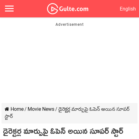
English
Home
/
Movie News
/
డైరెక్టర్ల మార్పుపై ఓపెన్ అయిన సూపర్
స్టార్
డైరెక్టర్ల మార్పుపై ఓపెన్ అయిన సూపర్ స్టార్