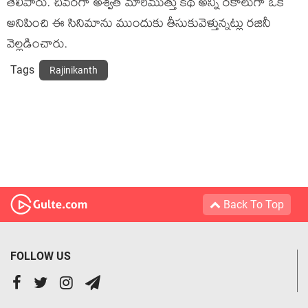
తెలిపారు. చివరగా అశ్వత్ మారిముత్తు కథ అన్ని రకాలుగా ఓకే
అనిపించి ఈ సినిమాను ముందుకు తీసుకువెళ్తున్నట్లు రజినీ
వెల్లడించారు.
Tags
Rajinikanth
Back To Top
FOLLOW US