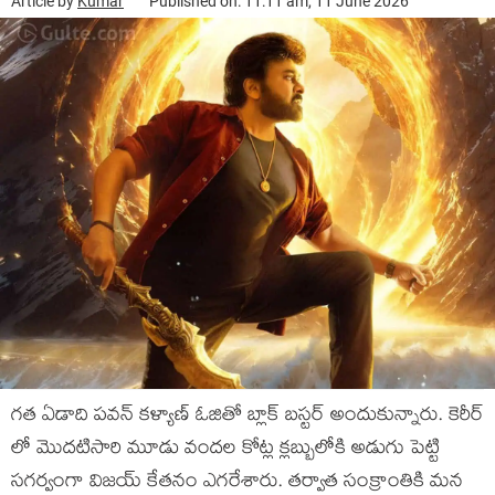
Article by
Kumar
Published on: 11:11 am, 11 June 2026
గత ఏడాది పవన్ కళ్యాణ్ ఓజితో బ్లాక్ బస్టర్ అందుకున్నారు. కెరీర్
లో మొదటిసారి మూడు వందల కోట్ల క్లబ్బులోకి అడుగు పెట్టి
సగర్వంగా విజయ్ కేతనం ఎగరేశారు. తర్వాత సంక్రాంతికి మన