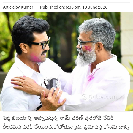
Article by
Kumar
Published on: 6:36 pm, 10 June 2026
పెద్ది విజయాన్ని ఆస్వాదిస్తున్న రామ్ చరణ్ త్వరలోనే చేతికి
కీలకమైన సర్జరీ చేయించుకోబోతున్నాడు. ప్రమోషన్ల కోసమే దాన్ని