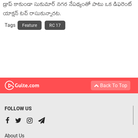
డ్రాప్ కాకుండా సుకుమార్ నగర నేపథ్యంతో పాటు ఒక డిఫరెంట్
యాక్షన్ టచ్ రాసుకున్నారట.
Tags
Feature
RC 17
Back To Top
FOLLOW US
About Us