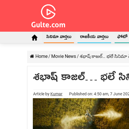
సినిమా వార్తలు
రాజకీయ వార్తలు
ఫోటో గ
Home
/
Movie News
/
శభాష్ కాజల్… భలే సినిమా చే
శభాష్ కాజల్… భలే సిన
Article by
Kumar
Published on: 4:50 am, 7 June 20