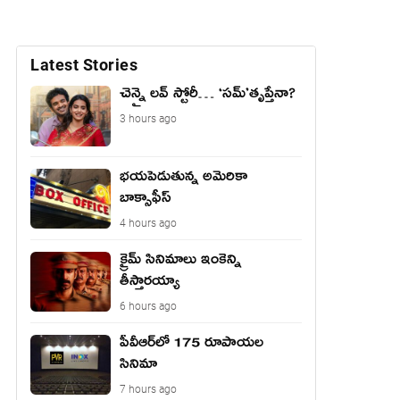
Latest Stories
చెన్నై లవ్ స్టోరీ… ‘సమ్’తృప్తేనా?
3 hours ago
భయపెడుతున్న అమెరికా
బాక్సాఫీస్
4 hours ago
క్రైమ్ సినిమాలు ఇంకెన్ని
తీస్తారయ్యా
6 hours ago
పీవీఆర్‌లో 175 రూపాయల
సినిమా
7 hours ago