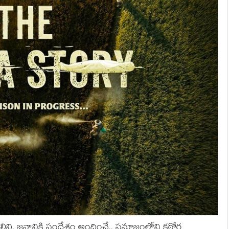
వి. జనానికి సందేశం అందించే.. సమాజంలోని కఠోర