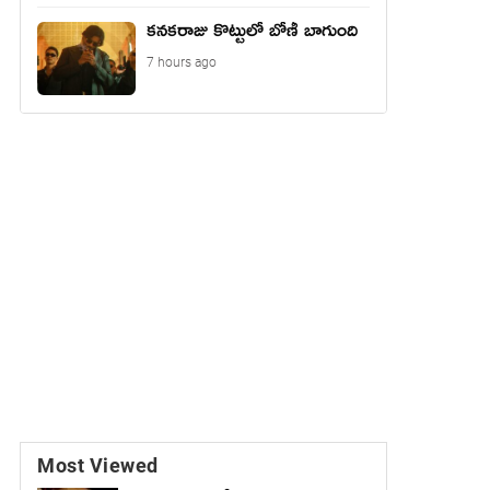
కనకరాజు కొట్టులో బోణీ బాగుంది
7 hours ago
Most Viewed