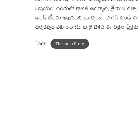
ఐతే ఇలాంటి కథాంశంతో డాక్యుమెంటరీలు తీయడం 
విషయం. ఇందులో కాజల్ అగర్వాల్, శ్రేయస్ తల్పాడే 
అండ్ టీంను అభినందించాల్సిందే. సాగర్ షిండే ఈ చ
దర్శకత్వం వహించాడు. జులై 24న ఈ చిత్రం ప్రేక్
Tags
The India Story