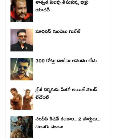
శాశ్వత సెలవు తీసుకున్న బిక్షు
యాదవ్
మాధ‌వ‌న్ గుండెలు గుబేల్‌
300 కోట్లు దాటినా ఆనందం లేదు
క్రేజీ దర్శకుడు హీరో అయితే సౌండ్
లేదేంటి
సందీప్ కిషన్ కరికాల... 2 పార్టులు...
నాలుగు నెలలు!