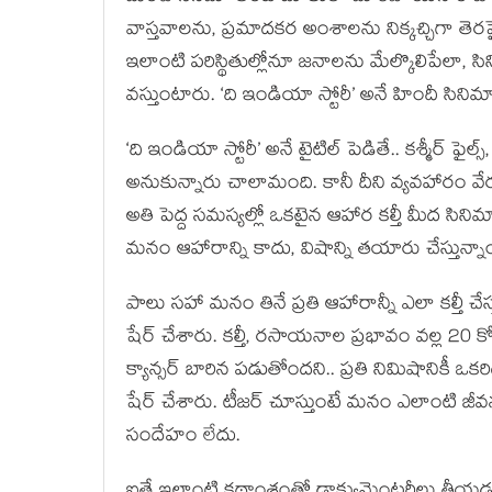
వాస్తవాలను, ప్రమాదకర అంశాలను నిక్కచ్చిగా తెర
ఇలాంటి పరిస్థితుల్లోనూ జనాలను మేల్కొలిపేలా, సిన
వస్తుంటారు. ‘ది ఇండియా స్టోరీ’ అనే హిందీ సినిమాత
‘ది ఇండియా స్టోరీ’ అనే టైటిల్ పెడితే.. కశ్మీర్ ఫ
అనుకున్నారు చాలామంది. కానీ దీని వ్యవహారం వేర
అతి పెద్ద సమస్యల్లో ఒకటైన ఆహార కల్తీ మీద సినిమా
మనం ఆహారాన్ని కాదు, విషాన్ని తయారు చేస్తున్న
పాలు సహా మనం తినే ప్రతి ఆహారాన్నీ ఎలా కల్తీ చ
షేర్ చేశారు. కల్తీ, రసాయనాల ప్రభావం వల్ల 20 క
క్యాన్సర్ బారిన పడుతోందని.. ప్రతి నిమిషానికీ ఒకరిద
షేర్ చేశారు. టీజర్ చూస్తుంటే మనం ఎలాంటి జ
సందేహం లేదు.