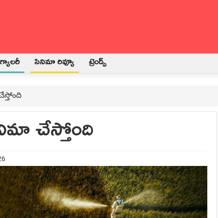
్యాలరీ
సినిమా రివ్యూ
ట్రెండ్స్
స్తోంది
ిమా చేస్తోంది
26