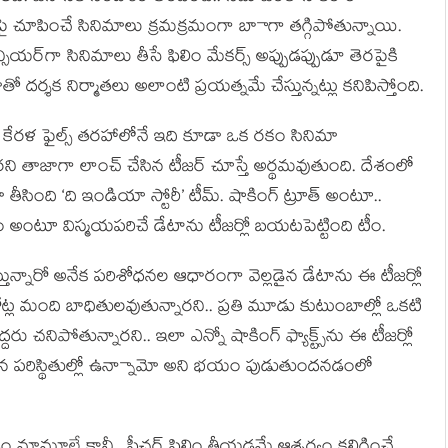
పై చూపించే సినిమాలు క్రమక్రమంగా బాాగా తగ్గిపోతున్నాయి.
్సియర్‌గా సినిమాలు తీసే ఫిలిం మేకర్స్ అప్పుడప్పుడూ తెరపైకి
ో దర్శక నిర్మాతలు అలాంటి ప్రయత్నమే చేస్తున్నట్లు కనిపిస్తోంది.
ైల్స్, కేరళ ఫైల్స్ తరహాలోనే ఇది కూడా ఒక రకం సినిమా
ని తాజాగా లాంచ్ చేసిన టీజర్ చూస్తే అర్థమవుతుంది. దేశంలో
 తీసింది ‘ది ఇండియా స్టోరీ’ టీమ్. షాకింగ్ ట్రూత్ అంటూ..
ాం అంటూ విస్మయపరిచే డేటాను టీజర్లో బయటపెట్టింది టీం.
ేస్తున్నారో అనేక పరిశోధనల ఆధారంగా వెల్లడైన డేటాను ఈ టీజర్లో
ోట్ల మంది బాధితులవుతున్నారని.. ప్రతి మూడు కుటుంబాల్లో ఒకటి
్దరు చనిపోతున్నారని.. ఇలా ఎన్నో షాకింగ్ ఫ్యాక్ట్స్‌ను ఈ టీజర్లో
ీవన పరిస్థితుల్లో ఉన్నాామో అని భయం పుడుతుందనడంలో