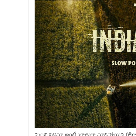
మంచి సినిమా అంటే బూతులా మారిపోయిన రోజులి