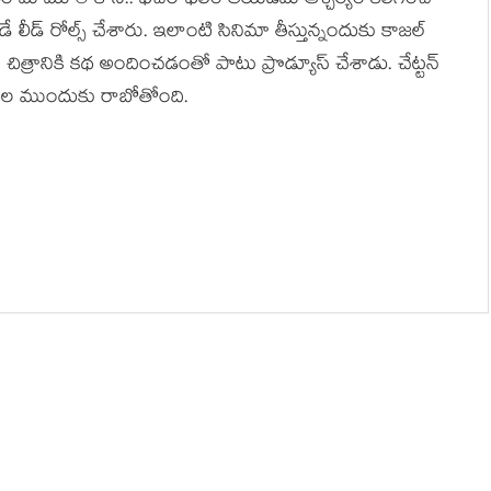
మామూలే కానీ.. ఫీచర్ ఫిలిం తీయడమే ఆశ్చర్యం కలిగించే
లీడ్ రోల్స్ చేశారు. ఇలాంటి సినిమా తీస్తున్నందుకు కాజల్
ిత్రానికి కథ అందించడంతో పాటు ప్రొడ్యూస్ చేశాడు. చేట్టన్
షకుల ముందుకు రాబోతోంది.