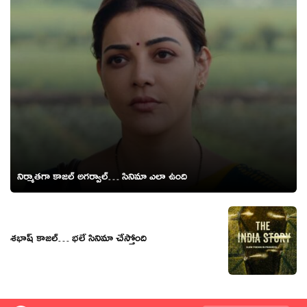
నిర్మాతగా కాజల్ అగర్వాల్… సినిమా ఎలా ఉంది
శభాష్ కాజల్… భలే సినిమా చేస్తోంది